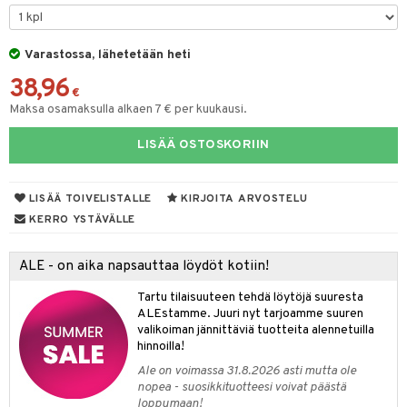
lakorut
iikka
Varastossa, lähetetään heti
38,96
vakorut
t Set
mit
€
Maksa osamaksulla alkaen 7 € per kuukausi.
nekorut
ulet
 de cologne
onhoito
LISÄÄ OSTOSKORIIN
muksia
likiilto
o
 de parfum
i & Lapset
lipuna
nzer & Highlighter
nnet
 de toilette
inkotuotteet
t
LISÄÄ TOIVELISTALLE
KIRJOITA ARVOSTELU
lirasva
kkivoide
okynnet
t tarvikkeet
japakkaukset
dorantit
stenlähtö
sasto
ito
iikkalaukkuja
KERRO YSTÄVÄLLE
auskynä
tevoide
sien hoito
kkaus
mät
ksukynttilät &
koistuotteet
sväri
inkotuotteet
sit
mit
otteita
onetuoksut
ALE - on aika napsauttaa löydöt kotiin!
kipuna
silakanpoisto
ut
liner / Kajaali
t Set
toaineet
koistuotteet
er shave balm
ko
onhoito
talosuihke
Tartu tilaisuuteen tehdä löytöjä suuresta
mer
silakat
setit
oripset
eruskettavat tuotteet
toilu
eruskettavat tuotteet
er shave lotion
inkotuotteet
ALEstamme. Juuri nyt tarjoamme suuren
valikoiman jännittäviä tuotteita alennetuilla
teri
vikkeet
makarvat
kojen hoito
kölaitteet
vovoiteet
 de cologne
dorantit
linssit
hinnoilla!
ytetty Päivävoide
mivärit
vojen poisto
mpoot
metiikkalaukkuja
 de toilette
koistuotteet
Ale on voimassa 31.8.2026 asti mutta ole
UE
nopea - suosikkituotteesi voivat päästä
sienhoito
ien hoito
vikkeita
rinta
japakkaukset
eruskettavat tuotteet
loppumaan!
e