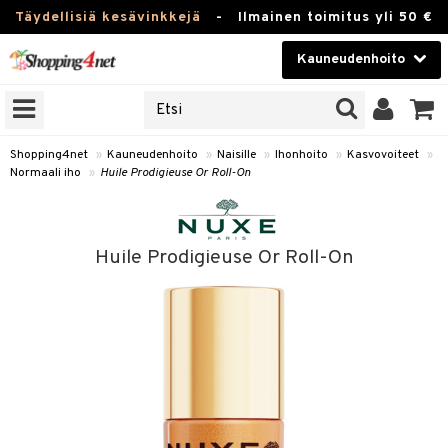
Täydellisiä kesävinkkejä
-
Ilmainen toimitus yli 50 €
Kauneudenhoito
ERKKEJÄ
Kauneudenhoito
M BRANDS
T
Piilolinssit
Shopping4net
»
Kauneudenhoito
»
Naisille
»
Ihonhoito
»
Kasvovoiteet
»
Normaali iho
»
Huile Prodigieuse Or Roll-On
JAT
Luontaistuotteet
UOTTEITA
Apteekki
Huile Prodigieuse Or Roll-On
Fitness
t
Koti & Sisustus
t Set
ito
Lelut, Lapsi & Vauva
jat / Kammat
inkotuotteet
Tuotemerkkejä
skuurit
koistuotteet
Kampanjat
stenlähtö
eruskettavat tuotteet