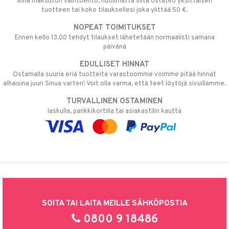
Aina maksuton vaihtoehto, huolimatta siitä ostatko yksittäisen
tuotteen tai koko tilauksellesi joka ylittää 50 €.
NOPEAT TOIMITUKSET
Ennen kello 13.00 tehdyt tilaukset lähetetään normaalisti samana
päivänä
EDULLISET HINNAT
Ostamalla suuria eriä tuotteita varastoomme voimme pitää hinnat
alhaisina juuri Sinua varten! Voit olla varma, että teet löytöjä sivuillamme.
TURVALLINEN OSTAMINEN
laskulla, pankkikortilla tai asiakastilin kautta
SOITA TAI LAITA MEILLE SÄHKÖPOSTIA
0800 9 18486