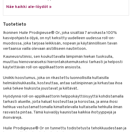
spalvelu
siväri
rinta
Näe kaikki ale-löydöt »
japakkaus
vojen poisto
 10
 System
ksiä & vastauksia
pytuotteita
amiot
ien hoito
he 1: Puhdistus
ito
Tuotetieto
tuotetta
hkugeelit & saippuat
ranajotuotteet
hkugeelit & saippuat
he 2: Kirkastus
ien- ja Vartalonhoito
Ikoninen Huile Prodigieuse® Or, joka sisältää 7 arvokasta 100%
 verkkokaupasta
taloöljyt
ta & Viikset
kasvipohjaista öljyä, on nyt keksitty uudelleen uudessa roll-on-
talovoiteet
he 3: Kosteutus
teudenhoito
likiilto
t
muodossa, joka tarjoaa leikkisän, nopean ja käytännöllisen tavan
talovoiteet
distaminen
vertaansa vailla olevaan aistilliseen nautintoon.
rinta ja naamiot
lipuna
matics Elixir
o
Kauneusrutiinisi, sen koukuttavalla lämpimän hiekan tuoksulla,
rumit
distus
ltenrajausväri
yx
inkosuoja
muuttuu hienovaraiseksi hierontakokemukseksi tarkasti ja helposti
käytettävän roll-on-applikaattorin ansiosta.
mänympärysvoiteet
rumit
makarvat
nique Happy
aihetta Miehille
Uniikki koostumus, joka on rikastettu luonnollisilla kultaisilla
mien/Huulten Hoito
miväri
nique Happy For Men
nhoito
helmiäishiukkasilla, kosteuttaa, antaa satiinipinnan ja kirkastaa ihoa
sekä tekee hiuksista joustavat ja kiiltävät.
kkisiveltmit
kastus
Hyödynnä roll-on-applikaattorin helppokäyttöisyyttä kohdistamalla
kkivoide
teutus & Soujaus
tarkasti alueille, joita haluat kosteuttaa ja korostaa, ja anna ihosi
hehkua vastustamattomalla kimaltelevalla kultaisella hehkulla ilman
tevoide
ranajo & Ihonpuhdistus
rasvaista pintaa. Tämä kuivaöljy kaunistaa kaikkia ihotyyppejä ja
ihonvärejä.
justusvoide
Huile Prodigieuse® Or on tunnettu todistetusta tehokkuudestaan ja
kipuna