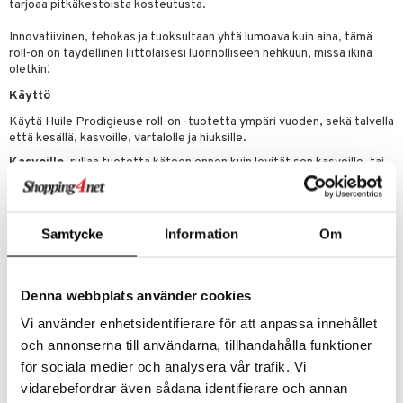
tarjoaa pitkäkestoista kosteutusta.
teri
Innovatiivinen, tehokas ja tuoksultaan yhtä lumoava kuin aina, tämä
roll-on on täydellinen liittolaisesi luonnolliseen hehkuun, missä ikinä
siväri
oletkin!
mänrajauskynät
Käyttö
Käytä Huile Prodigieuse roll-on -tuotetta ympäri vuoden, sekä talvella
että kesällä, kasvoille, vartalolle ja hiuksille.
Kasvoille
, rullaa tuotetta käteen ennen kuin levität sen kasvoille, tai
rullaa suoraan kasvoille ja hiero varovasti.
Vartalolle
, levitä rullaamalla roll-on suoraan vartalolle pehmein,
pyörivin hierontaliikkein.
Samtycke
Information
Om
Hiuksille
, rullaa kämmenelle ja levitä sitten pituuksiin ja latvoihin niin
usein kuin tarpeen.
Ainesosat
Denna webbplats använder cookies
COCO-CAPRYLATE/CAPRATE, MACADAMIA INTEGRIFOLIA SEED
Vi använder enhetsidentifierare för att anpassa innehållet
OIL, DICAPRYLYL ETHER, CAPRYLIC/CAPRIC TRIGLYCERIDE,
PRUNUS AMYGDALUS DULCIS (SWEET ALMOND) OIL, CORYLUS
och annonserna till användarna, tillhandahålla funktioner
AVELLANA (HAZELNUT) SEED OIL, MICA, CAMELLIA OLEIFERA
för sociala medier och analysera vår trafik. Vi
SEED OIL, PARFUM/FRAGRANCE, CAMELLIA JAPONICA SEED
vidarebefordrar även sådana identifierare och annan
OIL, CASTOR OIL/IPDI COPOLYMER, CI 77891/TITANIUM DIOXIDE,