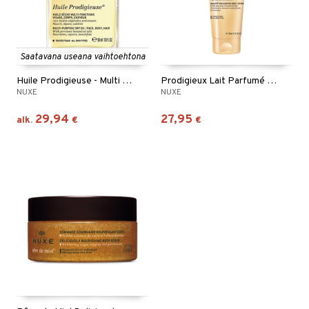
Saatavana useana vaihtoehtona
Huile Prodigieuse - Multi Purpose Dry Oil
Prodigieux Lait Parfumé - Body Lotion
NUXE
NUXE
29,94
27,95
alk.
€
€