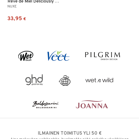
Rêve de Miel Deliciously Nourishing Body Scrub
NUXE
33,95
€
ILMAINEN TOIMITUS YLI 50 €