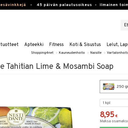
kesävinkkejä
-
45 päivän palautusoikeus -
Ilmainen toim
stuotteet
Apteekki
Fitness
Koti & Sisustus
Lelut, Lap
Shopping4net
»
Kauneudenhoito
»
Naisille
»
Vartalonhoit
le Tahitian Lime & Mosambi Soap
250 gr
8,95
€
Maksa osamaksul