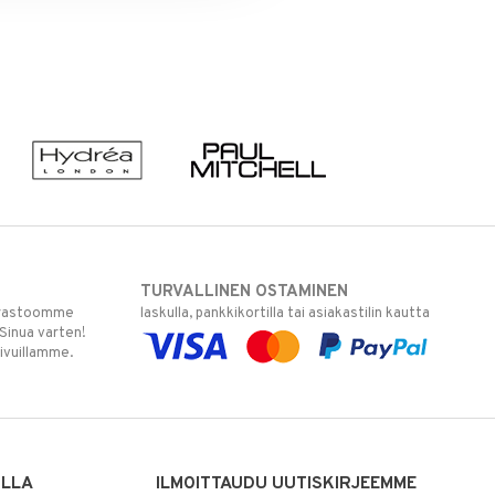
TURVALLINEN OSTAMINEN
varastoomme
laskulla, pankkikortilla tai asiakastilin kautta
 Sinua varten!
sivuillamme.
ILLA
ILMOITTAUDU UUTISKIRJEEMME