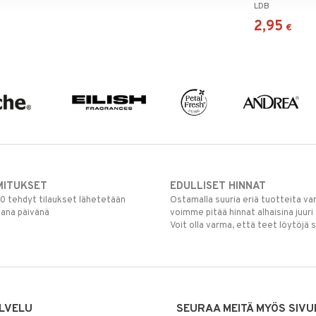
LDB
2,95
€
MITUKSET
EDULLISET HINNAT
00 tehdyt tilaukset lähetetään
Ostamalla suuria eriä tuotteita 
mana päivänä
voimme pitää hinnat alhaisina juuri
Voit olla varma, että teet löytöjä 
LVELU
SEURAA MEITÄ MYÖS SIVU