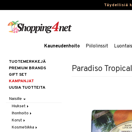
Täydellisiä 
Kauneudenhoito
Piilolinssit
Luontai
TUOTEMERKKEJÄ
Paradiso Tropica
PREMIUM BRANDS
GIFT SET
KAMPANJAT
UUSIA TUOTTEITA
Naisille
Hiukset
Ihonhoito
Gift Set
Korut
Harjat / Kammat
Aurinkotuotteet
Kosmetiikka
Hiuskuurit
Erikoistuotteet
Kaulakorut