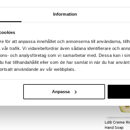
massa 31.8.2026 asti mutta ole nopea -
otteesi voivat päästä loppumaan!
i ale-löydöt »
Information
cookies
Original Sour
 & Mosambi Peel Soap - Nesti Dante tuoksuu
Wash Vanilla 
e för att anpassa innehållet och annonserna till användarna, tillh
Mosambikuorta (makea sitruuna) ja Limeä, antaen iholle
ORIGINAL SOU
vår trafik. Vi vidarebefordrar även sådana identifierare och anna
u sarjaan Paradiso Tropicale – TROOPPINEN
1,95
ininen laguuni, jota reunustaa värikäs koralliriutta
€
nnons- och analysföretag som vi samarbetar med. Dessa kan i sin
uja, jotka juovuttavat aistit. Matkakohteena on
har tillhandahållit eller som de har samlat in när du har använt
ortsatt användande av vår webbplats.
Anpassa
LdB Creme Ri
Hand Soap