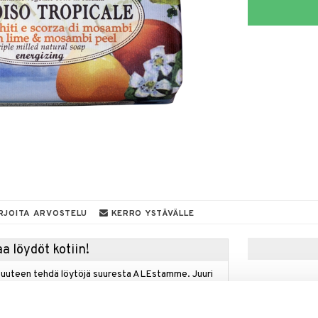
RJOITA ARVOSTELU
KERRO YSTÄVÄLLE
a löydöt kotiin!
isuuteen tehdä löytöjä suuresta ALEstamme. Juuri
mme suuren valikoiman jännittäviä tuotteita
a hinnoilla!