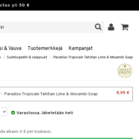
itus yli 50 €
si & Vauva
Tuotemerkkejä
Kampanjat
o
»
Suihkugeelit & saippuat
»
Paradiso Tropicale Tahitian Lime & Mosambi Soap
8,95 €
 - Paradiso Tropicale Tahitian Lime & Mosambi Soap
Varastossa, lähetetään heti
la alkaen 4 € per kuukausi.