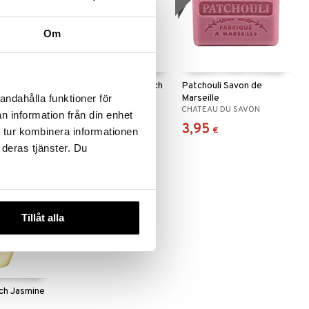
Om
ce Hand
LdB Shower Cream Rich
Patchouli Savon de
& Raspberry
Jasmine - Dry Skin
Marseille
andahålla funktioner för
RCE
LDB
CHATEAU DU SAVON
n information från din enhet
2,95
3,95
€
€
 tur kombinera informationen
 deras tjänster. Du
Tillåt alla
ch Jasmine