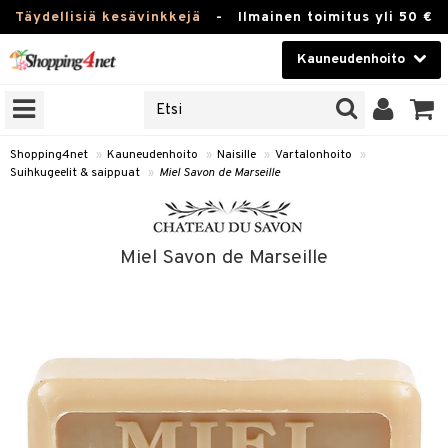
Täydellisiä kesävinkkejä
-
Ilmainen toimitus yli 50 €
Kauneudenhoito
ERKKEJÄ
Kauneudenhoito
M BRANDS
T
Piilolinssit
Shopping4net
»
Kauneudenhoito
»
Naisille
»
Vartalonhoito
»
Suihkugeelit & saippuat
»
Miel Savon de Marseille
JAT
Luontaistuotteet
UOTTEITA
Apteekki
Miel Savon de Marseille
Fitness
t
Koti & Sisustus
t Set
ito
Lelut, Lapsi & Vauva
jat / Kammat
inkotuotteet
Tuotemerkkejä
skuurit
koistuotteet
lakorut
iikka
Kampanjat
stenlähtö
eruskettavat tuotteet
vakorut
t Set
mit