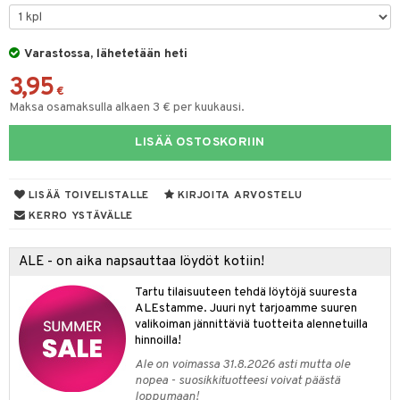
taloöljyt
talovoiteet
Varastossa, lähetetään heti
3,95
€
Maksa osamaksulla alkaen 3 € per kuukausi.
t
LISÄÄ OSTOSKORIIN
stenlähtö
sasto
ito
iikkalaukkuja
sväri
inkotuotteet
sit
mit
otteita
LISÄÄ TOIVELISTALLE
KIRJOITA ARVOSTELU
toaineet
koistuotteet
er shave balm
ko
onhoito
KERRO YSTÄVÄLLE
toilu
eruskettavat tuotteet
er shave lotion
inkotuotteet
ALE - on aika napsauttaa löydöt kotiin!
kölaitteet
vovoiteet
 de cologne
dorantit
linssit
Tartu tilaisuuteen tehdä löytöjä suuresta
mpoot
metiikkalaukkuja
 de toilette
koistuotteet
UE
ALEstamme. Juuri nyt tarjoamme suuren
valikoiman jännittäviä tuotteita alennetuilla
vikkeita
rinta
japakkaukset
eruskettavat tuotteet
e
hinnoilla!
spalvelu
japakkaus
vojen poisto
Ale on voimassa 31.8.2026 asti mutta ole
 10
 System
ksiä & vastauksia
nopea - suosikkituotteesi voivat päästä
amiot
ien hoito
loppumaan!
he 1: Puhdistus
ito