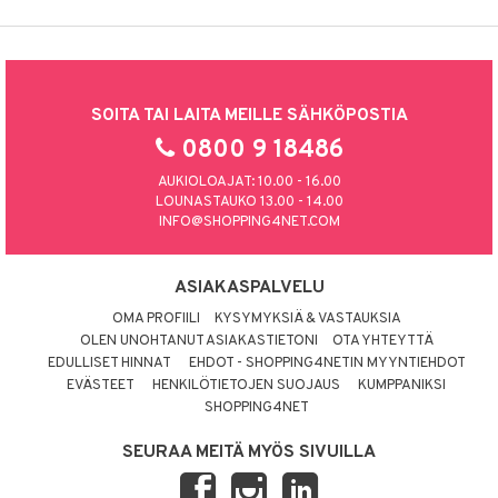
SOITA TAI LAITA MEILLE SÄHKÖPOSTIA
0800 9 18486
AUKIOLOAJAT: 10.00 - 16.00
LOUNASTAUKO 13.00 - 14.00
INFO@SHOPPING4NET.COM
ASIAKASPALVELU
OMA PROFIILI
KYSYMYKSIÄ & VASTAUKSIA
OLEN UNOHTANUT ASIAKASTIETONI
OTA YHTEYTTÄ
EDULLISET HINNAT
EHDOT - SHOPPING4NETIN MYYNTIEHDOT
EVÄSTEET
HENKILÖTIETOJEN SUOJAUS
KUMPPANIKSI
SHOPPING4NET
SEURAA MEITÄ MYÖS SIVUILLA