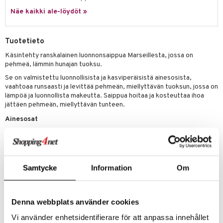
tuotetta
Näe kaikki ale-löydöt »
ranajotuotteet
hkugeelit & saippuat
he 2: Kirkastus
ien- ja Vartalonhoito
 verkkokaupasta
ta & Viikset
talovoiteet
he 3: Kosteutus
teudenhoito
likiilto
t
Tuotetieto
distaminen
rinta ja naamiot
lipuna
matics Elixir
o
Käsintehty ranskalainen luonnonsaippua Marseillesta, jossa on
rumit
pehmeä, lämmin hunajan tuoksu.
distus
ltenrajausväri
yx
inkosuoja
Se on valmistettu luonnollisista ja kasviperäisistä ainesosista,
mänympärysvoiteet
rumit
makarvat
nique Happy
aihetta Miehille
vaahtoaa runsaasti ja levittää pehmeän, miellyttävän tuoksun, jossa on
lämpöä ja luonnollista makeutta. Saippua hoitaa ja kosteuttaa ihoa
mien/Huulten Hoito
miväri
nique Happy For Men
nhoito
jättäen pehmeän, miellyttävän tunteen.
kkisiveltmit
Ainesosat
kastus
sodium palmate, sodium palm kernelate, aqua (water), parfum
kkivoide
teutus & Soujaus
(fragrance), palm kernel acid, sodium chloride, glycerin,
butyrospermum parkii (shea) butter*, tetrasodium EDTA, tetrasodium
tevoide
ranajo & Ihonpuhdistus
etidronate, coumarin, eugenol, hydroxycitronellal, CI 77492
Samtycke
Information
Om
justusvoide
Tuotenumero
kipuna
CCM39-V6-125-XX-XX
Denna webbplats använder cookies
teri
Vi använder enhetsidentifierare för att anpassa innehållet
siväri