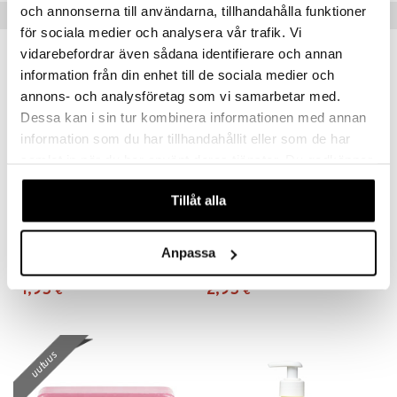
och annonserna till användarna, tillhandahålla funktioner
Suositut tuotteet
mänrajauskynät
för sociala medier och analysera vår trafik. Vi
vidarebefordrar även sådana identifierare och annan
information från din enhet till de sociala medier och
annons- och analysföretag som vi samarbetar med.
Dessa kan i sin tur kombinera informationen med annan
information som du har tillhandahållit eller som de har
samlat in när du har använt deras tjänster. Du godkänner
våra cookies vid fortsatt användande av vår webbplats.
Tillåt alla
Original Source Hand Wash Vanilla & Raspberry
LdB Shower Cream Rich Jasmine - Dry Skin
Anpassa
ORIGINAL SOURCE
LDB
1,95
2,95
€
€
uutuus