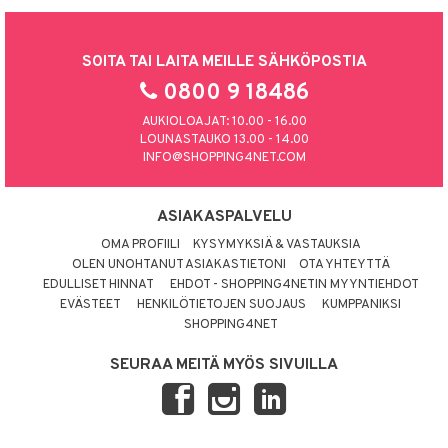
SOITA TAI LAITA MEILLE SÄHKÖPOSTIA
0800 9 18486
AUKIOLOAJAT: 10.00 - 16.00
LOUNASTAUKO 13.00 - 14.00
INFO@SHOPPING4NET.COM
ASIAKASPALVELU
OMA PROFIILI
KYSYMYKSIÄ & VASTAUKSIA
OLEN UNOHTANUT ASIAKASTIETONI
OTA YHTEYTTÄ
EDULLISET HINNAT
EHDOT - SHOPPING4NETIN MYYNTIEHDOT
EVÄSTEET
HENKILÖTIETOJEN SUOJAUS
KUMPPANIKSI
SHOPPING4NET
SEURAA MEITÄ MYÖS SIVUILLA