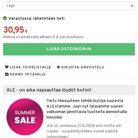
taloöljyt
talovoiteet
Varastossa, lähetetään heti
30,95
€
Maksa osamaksulla alkaen 6 € per kuukausi.
t
LISÄÄ OSTOSKORIIN
stenlähtö
sasto
ito
iikkalaukkuja
sväri
inkotuotteet
sit
mit
otteita
LISÄÄ TOIVELISTALLE
KIRJOITA ARVOSTELU
toaineet
koistuotteet
er shave balm
ko
onhoito
KERRO YSTÄVÄLLE
toilu
eruskettavat tuotteet
er shave lotion
inkotuotteet
ALE - on aika napsauttaa löydöt kotiin!
kölaitteet
vovoiteet
 de cologne
dorantit
linssit
Tartu tilaisuuteen tehdä löytöjä suuresta
mpoot
metiikkalaukkuja
 de toilette
koistuotteet
UE
ALEstamme. Juuri nyt tarjoamme suuren
valikoiman jännittäviä tuotteita alennetuilla
vikkeita
rinta
japakkaukset
eruskettavat tuotteet
e
hinnoilla!
spalvelu
japakkaus
vojen poisto
Ale on voimassa 31.8.2026 asti mutta ole
 10
 System
ksiä & vastauksia
nopea - suosikkituotteesi voivat päästä
amiot
ien hoito
loppumaan!
he 1: Puhdistus
ito