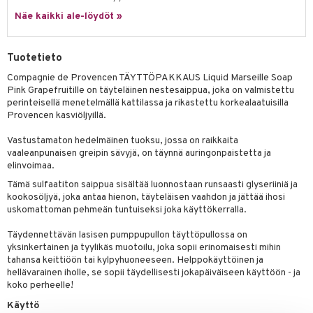
tuotetta
Näe kaikki ale-löydöt »
ranajotuotteet
hkugeelit & saippuat
he 2: Kirkastus
ien- ja Vartalonhoito
 verkkokaupasta
ta & Viikset
talovoiteet
he 3: Kosteutus
teudenhoito
likiilto
t
Tuotetieto
distaminen
rinta ja naamiot
lipuna
matics Elixir
o
Compagnie de Provencen TÄYTTÖPAKKAUS Liquid Marseille Soap
rumit
Pink Grapefruitille on täyteläinen nestesaippua, joka on valmistettu
distus
ltenrajausväri
yx
inkosuoja
perinteisellä menetelmällä kattilassa ja rikastettu korkealaatuisilla
mänympärysvoiteet
Provencen kasviöljyillä.
rumit
makarvat
nique Happy
aihetta Miehille
Vastustamaton hedelmäinen tuoksu, jossa on raikkaita
mien/Huulten Hoito
miväri
nique Happy For Men
nhoito
vaaleanpunaisen greipin sävyjä, on täynnä auringonpaistetta ja
elinvoimaa.
kkisiveltmit
kastus
Tämä sulfaatiton saippua sisältää luonnostaan runsaasti glyseriiniä ja
kkivoide
teutus & Soujaus
kookosöljyä, joka antaa hienon, täyteläisen vaahdon ja jättää ihosi
uskomattoman pehmeän tuntuiseksi joka käyttökerralla.
tevoide
ranajo & Ihonpuhdistus
Täydennettävän lasisen pumppupullon täyttöpullossa on
justusvoide
yksinkertainen ja tyylikäs muotoilu, joka sopii erinomaisesti mihin
tahansa keittiöön tai kylpyhuoneeseen. Helppokäyttöinen ja
kipuna
hellävarainen iholle, se sopii täydellisesti jokapäiväiseen käyttöön - ja
koko perheelle!
teri
Käyttö
siväri