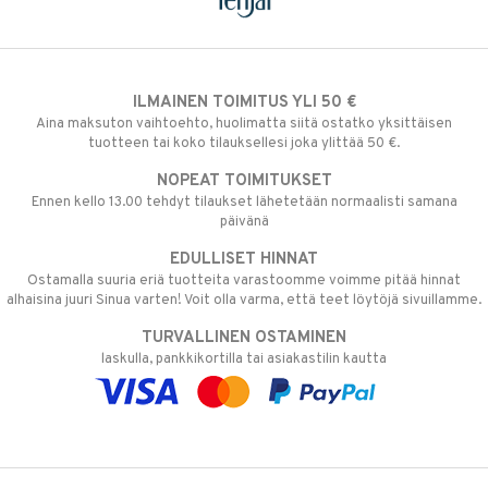
ILMAINEN TOIMITUS YLI 50 €
Aina maksuton vaihtoehto, huolimatta siitä ostatko yksittäisen
tuotteen tai koko tilauksellesi joka ylittää 50 €.
NOPEAT TOIMITUKSET
Ennen kello 13.00 tehdyt tilaukset lähetetään normaalisti samana
päivänä
EDULLISET HINNAT
Ostamalla suuria eriä tuotteita varastoomme voimme pitää hinnat
alhaisina juuri Sinua varten! Voit olla varma, että teet löytöjä sivuillamme.
TURVALLINEN OSTAMINEN
laskulla, pankkikortilla tai asiakastilin kautta