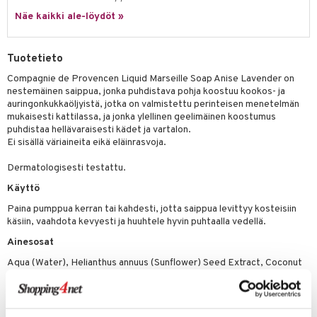
tuotetta
Näe kaikki ale-löydöt »
ranajotuotteet
hkugeelit & saippuat
he 2: Kirkastus
ien- ja Vartalonhoito
 verkkokaupasta
ta & Viikset
talovoiteet
he 3: Kosteutus
teudenhoito
likiilto
t
Tuotetieto
distaminen
rinta ja naamiot
lipuna
matics Elixir
o
Compagnie de Provencen Liquid Marseille Soap Anise Lavender on
rumit
nestemäinen saippua, jonka puhdistava pohja koostuu kookos- ja
distus
ltenrajausväri
yx
inkosuoja
auringonkukkaöljyistä, jotka on valmistettu perinteisen menetelmän
mänympärysvoiteet
mukaisesti kattilassa, ja jonka ylellinen geelimäinen koostumus
rumit
makarvat
nique Happy
aihetta Miehille
puhdistaa hellävaraisesti kädet ja vartalon.
Ei sisällä väriaineita eikä eläinrasvoja.
mien/Huulten Hoito
miväri
nique Happy For Men
nhoito
Dermatologisesti testattu.
kkisiveltmit
kastus
Käyttö
kkivoide
teutus & Soujaus
Paina pumppua kerran tai kahdesti, jotta saippua levittyy kosteisiin
tevoide
ranajo & Ihonpuhdistus
käsiin, vaahdota kevyesti ja huuhtele hyvin puhtaalla vedellä.
justusvoide
Ainesosat
Aqua (Water), Helianthus annuus (Sunflower) Seed Extract, Coconut
kipuna
Acid,Potassium Hydroxide, Parfum (Fragrance),Sodium Chloride,
Glycerin, Potassium Carbonate, Benzyl Alcohol, Citric Acid,
teri
Tetrasodium Glutamate Diacetate, Vitis vinifera (Grape) seed Oil,
siväri
Olea Europaea (Olive)Fruit Oil, Prunus Amygdalus Dulcis (Sweet