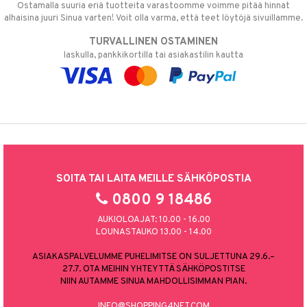
Ostamalla suuria eriä tuotteita varastoomme voimme pitää hinnat
alhaisina juuri Sinua varten! Voit olla varma, että teet löytöjä sivuillamme.
TURVALLINEN OSTAMINEN
laskulla, pankkikortilla tai asiakastilin kautta
SOITA TAI LAITA MEILLE SÄHKÖPOSTIA
0800 9 18486
AUKIOLOAJAT: 10.00 - 16.00
LOUNASTAUKO 13.00 - 14.00
ASIAKASPALVELUMME PUHELIMITSE ON SULJETTUNA 29.6.–
27.7. OTA MEIHIN YHTEYTTÄ SÄHKÖPOSTITSE
NIIN AUTAMME SINUA MAHDOLLISIMMAN PIAN.
INFO@SHOPPING4NET.COM