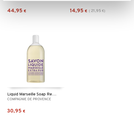
44,95
14,95
21,95
€
€
(
€
)
Liquid Marseille Soap Refill Aromatic Lavender
COMPAGNIE DE PROVENCE
30,95
€