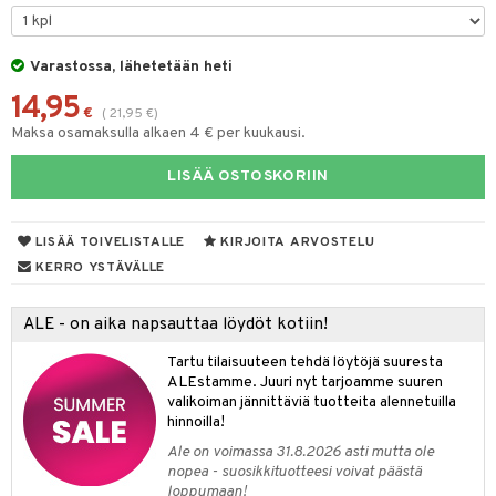
taloöljyt
talovoiteet
Varastossa, lähetetään heti
14,95
€
(
21,95
€
)
Maksa osamaksulla alkaen 4 € per kuukausi.
t
LISÄÄ OSTOSKORIIN
stenlähtö
sasto
ito
iikkalaukkuja
sväri
inkotuotteet
sit
mit
otteita
LISÄÄ TOIVELISTALLE
KIRJOITA ARVOSTELU
toaineet
koistuotteet
er shave balm
ko
onhoito
KERRO YSTÄVÄLLE
toilu
eruskettavat tuotteet
er shave lotion
inkotuotteet
ALE - on aika napsauttaa löydöt kotiin!
kölaitteet
vovoiteet
 de cologne
dorantit
linssit
Tartu tilaisuuteen tehdä löytöjä suuresta
mpoot
metiikkalaukkuja
 de toilette
koistuotteet
UE
ALEstamme. Juuri nyt tarjoamme suuren
valikoiman jännittäviä tuotteita alennetuilla
vikkeita
rinta
japakkaukset
eruskettavat tuotteet
e
hinnoilla!
spalvelu
japakkaus
vojen poisto
Ale on voimassa 31.8.2026 asti mutta ole
 10
 System
ksiä & vastauksia
nopea - suosikkituotteesi voivat päästä
amiot
ien hoito
loppumaan!
he 1: Puhdistus
ito