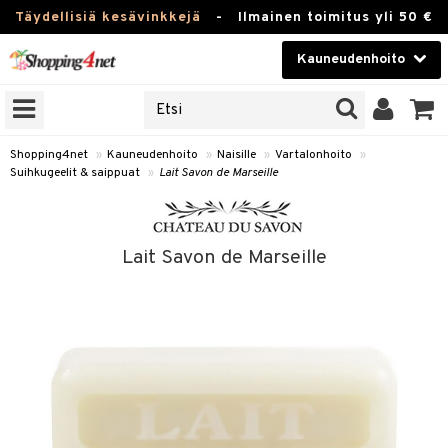
Täydellisiä kesävinkkejä
-
Ilmainen toimitus yli 50 €
Kauneudenhoito
ERKKEJÄ
Kauneudenhoito
M BRANDS
T
Piilolinssit
Shopping4net
»
Kauneudenhoito
»
Naisille
»
Vartalonhoito
»
Suihkugeelit & saippuat
»
Lait Savon de Marseille
JAT
Luontaistuotteet
UOTTEITA
Apteekki
Lait Savon de Marseille
Fitness
t
Koti & Sisustus
t Set
ito
Lelut, Lapsi & Vauva
jat / Kammat
inkotuotteet
Tuotemerkkejä
skuurit
koistuotteet
lakorut
iikka
Kampanjat
stenlähtö
eruskettavat tuotteet
vakorut
t Set
mit