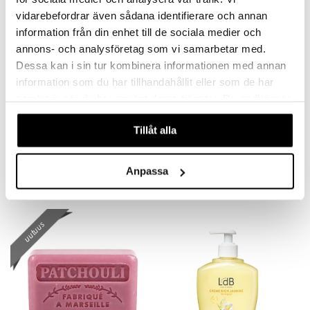
vidarebefordrar även sådana identifierare och annan
mänrajauskynät
information från din enhet till de sociala medier och
annons- och analysföretag som vi samarbetar med.
Dessa kan i sin tur kombinera informationen med annan
information som du har tillhandahållit eller som de har
samlat in när du har använt deras tjänster. Du godkänner
våra cookies vid fortsatt användande av vår webbplats.
Tillåt alla
Original Source Hand Wash Vanilla & Raspberry
LdB Shower Cream Rich Jasmine - Dry Skin
ORIGINAL SOURCE
LDB
Anpassa
1,95
2,95
€
€
uutuus