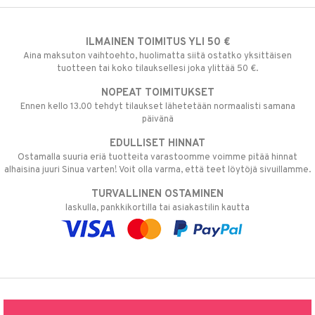
ILMAINEN TOIMITUS YLI 50 €
Aina maksuton vaihtoehto, huolimatta siitä ostatko yksittäisen
tuotteen tai koko tilauksellesi joka ylittää 50 €.
NOPEAT TOIMITUKSET
Ennen kello 13.00 tehdyt tilaukset lähetetään normaalisti samana
päivänä
EDULLISET HINNAT
Ostamalla suuria eriä tuotteita varastoomme voimme pitää hinnat
alhaisina juuri Sinua varten! Voit olla varma, että teet löytöjä sivuillamme.
TURVALLINEN OSTAMINEN
laskulla, pankkikortilla tai asiakastilin kautta