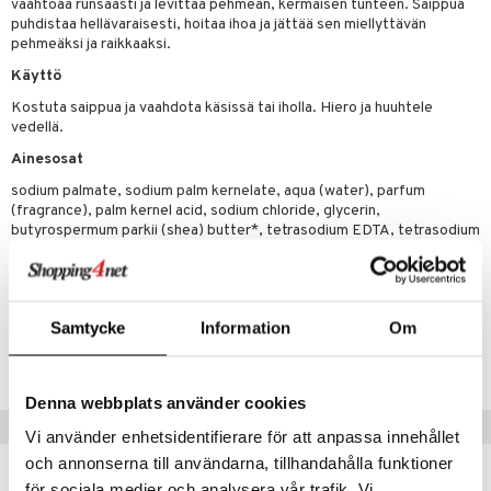
vaahtoaa runsaasti ja levittää pehmeän, kermaisen tunteen. Saippua
tuotetta
puhdistaa hellävaraisesti, hoitaa ihoa ja jättää sen miellyttävän
ranajotuotteet
hkugeelit & saippuat
he 2: Kirkastus
ien- ja Vartalonhoito
pehmeäksi ja raikkaaksi.
 verkkokaupasta
ta & Viikset
talovoiteet
he 3: Kosteutus
teudenhoito
likiilto
t
Käyttö
distaminen
Kostuta saippua ja vaahdota käsissä tai iholla. Hiero ja huuhtele
rinta ja naamiot
lipuna
matics Elixir
o
vedellä.
rumit
distus
ltenrajausväri
yx
inkosuoja
Ainesosat
mänympärysvoiteet
rumit
makarvat
nique Happy
aihetta Miehille
sodium palmate, sodium palm kernelate, aqua (water), parfum
(fragrance), palm kernel acid, sodium chloride, glycerin,
mien/Huulten Hoito
miväri
nique Happy For Men
nhoito
butyrospermum parkii (shea) butter*, tetrasodium EDTA, tetrasodium
etidronate, citronellol, linalool, hydroxycitronellal, alpha-isomethyl
kkisiveltmit
kastus
ionone, anisyl alcohol
kkivoide
teutus & Soujaus
Tuotenumero
Samtycke
Information
Om
tevoide
ranajo & Ihonpuhdistus
CCM12-V6-125-XX-XX
justusvoide
Denna webbplats använder cookies
kipuna
Suositut tuotteet
Vi använder enhetsidentifierare för att anpassa innehållet
teri
och annonserna till användarna, tillhandahålla funktioner
siväri
för sociala medier och analysera vår trafik. Vi