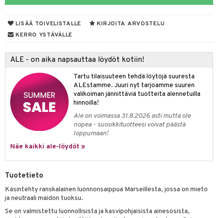
taloöljyt
LISÄÄ TOIVELISTALLE
KIRJOITA ARVOSTELU
talovoiteet
KERRO YSTÄVÄLLE
ALE - on aika napsauttaa löydöt kotiin!
t
Tartu tilaisuuteen tehdä löytöjä suuresta
stenlähtö
sasto
ito
iikkalaukkuja
ALEstamme. Juuri nyt tarjoamme suuren
valikoiman jännittäviä tuotteita alennetuilla
sväri
inkotuotteet
sit
mit
otteita
hinnoilla!
toaineet
koistuotteet
er shave balm
ko
onhoito
Ale on voimassa 31.8.2026 asti mutta ole
nopea - suosikkituotteesi voivat päästä
toilu
eruskettavat tuotteet
er shave lotion
inkotuotteet
loppumaan!
kölaitteet
Näe kaikki ale-löydöt »
vovoiteet
 de cologne
dorantit
linssit
mpoot
metiikkalaukkuja
 de toilette
koistuotteet
UE
Tuotetieto
vikkeita
rinta
japakkaukset
eruskettavat tuotteet
e
Käsintehty ranskalainen luonnonsaippua Marseillesta, jossa on mieto
spalvelu
japakkaus
vojen poisto
ja neutraali maidon tuoksu.
 10
 System
ksiä & vastauksia
Se on valmistettu luonnollisista ja kasvipohjaisista ainesosista,
amiot
ien hoito
he 1: Puhdistus
ito