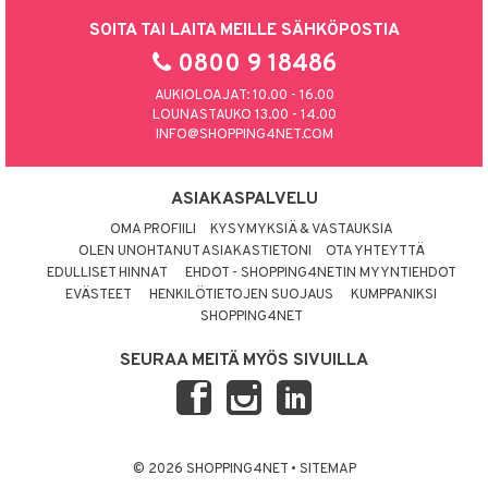
SOITA TAI LAITA MEILLE SÄHKÖPOSTIA
0800 9 18486
AUKIOLOAJAT: 10.00 - 16.00
LOUNASTAUKO 13.00 - 14.00
INFO@SHOPPING4NET.COM
ASIAKASPALVELU
OMA PROFIILI
KYSYMYKSIÄ & VASTAUKSIA
OLEN UNOHTANUT ASIAKASTIETONI
OTA YHTEYTTÄ
EDULLISET HINNAT
EHDOT - SHOPPING4NETIN MYYNTIEHDOT
EVÄSTEET
HENKILÖTIETOJEN SUOJAUS
KUMPPANIKSI
SHOPPING4NET
SEURAA MEITÄ MYÖS SIVUILLA
© 2026 SHOPPING4NET
•
SITEMAP