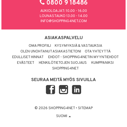
0800 9 18486
AUKIOLOAJAT: 10.00 - 16.00
LOUNASTAUKO 13.00 - 14.00
INFO@SHOPPING4NET.COM
ASIAKASPALVELU
OMA PROFIILI
KYSYMYKSIÄ & VASTAUKSIA
OLEN UNOHTANUT ASIAKASTIETONI
OTA YHTEYTTÄ
EDULLISET HINNAT
EHDOT - SHOPPING4NETIN MYYNTIEHDOT
EVÄSTEET
HENKILÖTIETOJEN SUOJAUS
KUMPPANIKSI
SHOPPING4NET
SEURAA MEITÄ MYÖS SIVUILLA
© 2026 SHOPPING4NET
•
SITEMAP
SUOMI