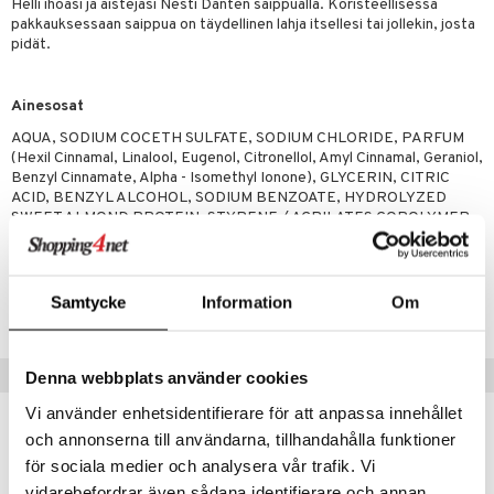
Helli ihoasi ja aistejasi Nesti Danten saippualla. Koristeellisessa
tuotetta
pakkauksessaan saippua on täydellinen lahja itsellesi tai jollekin, josta
ranajotuotteet
hkugeelit & saippuat
he 2: Kirkastus
ien- ja Vartalonhoito
pidät.
 verkkokaupasta
ta & Viikset
talovoiteet
he 3: Kosteutus
teudenhoito
likiilto
t
distaminen
Ainesosat
rinta ja naamiot
lipuna
matics Elixir
o
AQUA, SODIUM COCETH SULFATE, SODIUM CHLORIDE, PARFUM
rumit
distus
ltenrajausväri
yx
inkosuoja
(Hexil Cinnamal, Linalool, Eugenol, Citronellol, Amyl Cinnamal, Geraniol,
Benzyl Cinnamate, Alpha - Isomethyl Ionone), GLYCERIN, CITRIC
mänympärysvoiteet
rumit
makarvat
nique Happy
aihetta Miehille
ACID, BENZYL ALCOHOL, SODIUM BENZOATE, HYDROLYZED
SWEET ALMOND PROTEIN, STYRENE / ACRILATES COPOLYMER
mien/Huulten Hoito
miväri
nique Happy For Men
nhoito
kkisiveltmit
kastus
Tuotenumero
kkivoide
Samtycke
Information
Om
teutus & Soujaus
CND22-0Z-300-XX-XX
tevoide
ranajo & Ihonpuhdistus
Vinkkejä sinulle
justusvoide
Denna webbplats använder cookies
Vi använder enhetsidentifierare för att anpassa innehållet
kipuna
och annonserna till användarna, tillhandahålla funktioner
teri
för sociala medier och analysera vår trafik. Vi
siväri
vidarebefordrar även sådana identifierare och annan