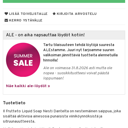
taloöljyt
LISÄÄ TOIVELISTALLE
KIRJOITA ARVOSTELU
talovoiteet
KERRO YSTÄVÄLLE
ALE - on aika napsauttaa löydöt kotiin!
t
Tartu tilaisuuteen tehdä löytöjä suuresta
stenlähtö
sasto
ito
iikkalaukkuja
ALEstamme. Juuri nyt tarjoamme suuren
valikoiman jännittäviä tuotteita alennetuilla
sväri
inkotuotteet
sit
mit
otteita
hinnoilla!
toaineet
koistuotteet
er shave balm
ko
onhoito
Ale on voimassa 31.8.2026 asti mutta ole
nopea - suosikkituotteesi voivat päästä
toilu
eruskettavat tuotteet
er shave lotion
inkotuotteet
loppumaan!
kölaitteet
Näe kaikki ale-löydöt »
vovoiteet
 de cologne
dorantit
linssit
mpoot
metiikkalaukkuja
 de toilette
koistuotteet
UE
Tuotetieto
vikkeita
rinta
japakkaukset
eruskettavat tuotteet
e
Il Frutteto Liquid Soap Nesti Dantelta on nestemäinen saippua, joka
spalvelu
japakkaus
vojen poisto
sisältää aktiivisia ainesosia punaisista viiniköynnöksistä ja
 10
 System
sitruunauutteesta.
ksiä & vastauksia
amiot
ien hoito
he 1: Puhdistus
ito