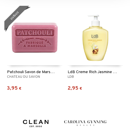
uutuus
Patchouli Savon de Marseille
LdB Creme Rich Jasmine Hand Soap
CHATEAU DU SAVON
LDB
3,95
2,95
€
€