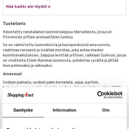
tuotetta
Näe kaikki ale-löydöt »
ranajotuotteet
hkugeelit & saippuat
he 2: Kirkastus
ien- ja Vartalonhoito
 verkkokaupasta
ta & Viikset
talovoiteet
he 3: Kosteutus
teudenhoito
likiilto
t
Tuotetieto
distaminen
rinta ja naamiot
lipuna
matics Elixir
o
Käsintehty ranskalainen luonnonsaippua Marseillesta, jossa on
rumit
Provencen yrttien aromaattinen tuoksu.
distus
ltenrajausväri
yx
inkosuoja
Se on valmistettu luonnollisista ja kasviperäisistä ainesosista,
mänympärysvoiteet
rumit
makarvat
nique Happy
aihetta Miehille
vaahtoaa runsaasti ja sisältää murskaa, joka antaa miedon
kuorintavaikutuksen. Saippua levittää yrttisen, raikkaan tuoksun, jossa
mien/Huulten Hoito
miväri
nique Happy For Men
nhoito
on vivahteita Etelä-Ranskan luonnosta, puhdistaa syvältä ja jättää
ihon pehmeäksi ja raikkaaksi.
kkisiveltmit
kastus
Ainesosat
kkivoide
teutus & Soujaus
Sodium palmate, sodium palm kernelate, aqua, parfum,
butyrospermum parkii, glycerin, sodium chloride, tetrasodium EDTA,
tevoide
ranajo & Ihonpuhdistus
tetrasodium etidronate, thymus vulgaris extract, thymus serpillum
extract, origanum majorana herb extract, origanum flower/leaf/stem
justusvoide
extract, rosmarinus officinalis extract, , ocimum basilicum
kipuna
flower/leaf/stem extract, artemisia dracunculus leaf/stem extract,
Samtycke
Information
Om
salvia officinalis extract, anthriscus cerefolium extract, CI 58000, CI
teri
99499, CI 12490
siväri