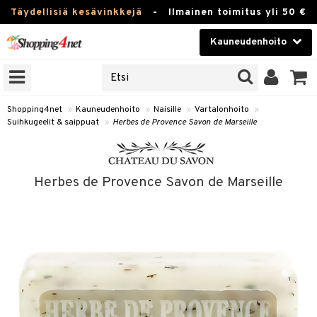
Täydellisiä kesävinkkejä
-
Ilmainen toimitus yli 50 €
Kauneudenhoito
ERKKEJÄ
Kauneudenhoito
M BRANDS
T
Piilolinssit
Shopping4net
»
Kauneudenhoito
»
Naisille
»
Vartalonhoito
»
Suihkugeelit & saippuat
»
Herbes de Provence Savon de Marseille
JAT
Luontaistuotteet
UOTTEITA
Apteekki
Herbes de Provence Savon de Marseille
Fitness
t
Koti & Sisustus
t Set
ito
Lelut, Lapsi & Vauva
jat / Kammat
inkotuotteet
Tuotemerkkejä
skuurit
koistuotteet
lakorut
iikka
Kampanjat
stenlähtö
eruskettavat tuotteet
vakorut
t Set
mit