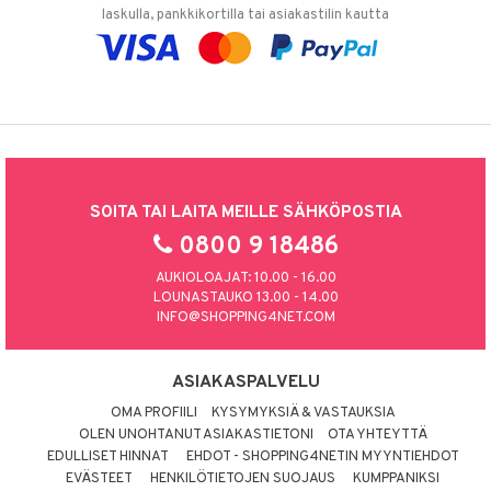
laskulla, pankkikortilla tai asiakastilin kautta
SOITA TAI LAITA MEILLE SÄHKÖPOSTIA
0800 9 18486
AUKIOLOAJAT: 10.00 - 16.00
LOUNASTAUKO 13.00 - 14.00
INFO@SHOPPING4NET.COM
ASIAKASPALVELU
OMA PROFIILI
KYSYMYKSIÄ & VASTAUKSIA
OLEN UNOHTANUT ASIAKASTIETONI
OTA YHTEYTTÄ
EDULLISET HINNAT
EHDOT - SHOPPING4NETIN MYYNTIEHDOT
EVÄSTEET
HENKILÖTIETOJEN SUOJAUS
KUMPPANIKSI