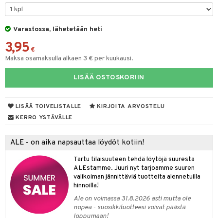
taloöljyt
talovoiteet
Varastossa, lähetetään heti
3,95
€
Maksa osamaksulla alkaen 3 € per kuukausi.
t
LISÄÄ OSTOSKORIIN
stenlähtö
sasto
ito
iikkalaukkuja
sväri
inkotuotteet
sit
mit
otteita
LISÄÄ TOIVELISTALLE
KIRJOITA ARVOSTELU
toaineet
koistuotteet
er shave balm
ko
onhoito
KERRO YSTÄVÄLLE
toilu
eruskettavat tuotteet
er shave lotion
inkotuotteet
ALE - on aika napsauttaa löydöt kotiin!
kölaitteet
vovoiteet
 de cologne
dorantit
linssit
Tartu tilaisuuteen tehdä löytöjä suuresta
mpoot
metiikkalaukkuja
 de toilette
koistuotteet
UE
ALEstamme. Juuri nyt tarjoamme suuren
valikoiman jännittäviä tuotteita alennetuilla
vikkeita
rinta
japakkaukset
eruskettavat tuotteet
e
hinnoilla!
spalvelu
japakkaus
vojen poisto
Ale on voimassa 31.8.2026 asti mutta ole
 10
 System
ksiä & vastauksia
nopea - suosikkituotteesi voivat päästä
amiot
ien hoito
loppumaan!
he 1: Puhdistus
ito