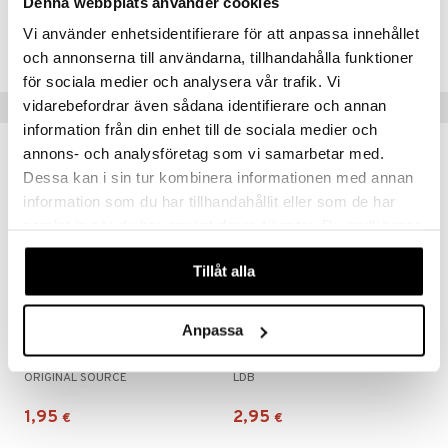
Denna webbplats använder cookies
Tuotenumero
mänrajauskynät
Vi använder enhetsidentifierare för att anpassa innehållet
CCM33-V6-125-XX-XX
och annonserna till användarna, tillhandahålla funktioner
för sociala medier och analysera vår trafik. Vi
vidarebefordrar även sådana identifierare och annan
Suositut tuotteet
information från din enhet till de sociala medier och
annons- och analysföretag som vi samarbetar med.
Dessa kan i sin tur kombinera informationen med annan
information som du har tillhandahållit eller som de har
samlat in när du har använt deras tjänster. Du godkänner
våra cookies vid fortsatt användande av vår webbplats.
Tillåt alla
Anpassa
Original Source Hand Wash Vanilla & Raspberry
LdB Shower Cream Rich Jasmine - Dry Skin
ORIGINAL SOURCE
LDB
1,95
2,95
€
€