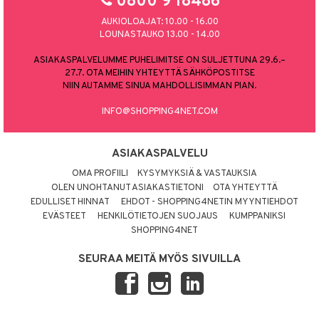
0800 9 18486
AUKIOLOAJAT: 10.00 - 16.00
LOUNASTAUKO 13.00 - 14.00
ASIAKASPALVELUMME PUHELIMITSE ON SULJETTUNA 29.6.–
27.7. OTA MEIHIN YHTEYTTÄ SÄHKÖPOSTITSE
NIIN AUTAMME SINUA MAHDOLLISIMMAN PIAN.
INFO@SHOPPING4NET.COM
ASIAKASPALVELU
OMA PROFIILI
KYSYMYKSIÄ & VASTAUKSIA
OLEN UNOHTANUT ASIAKASTIETONI
OTA YHTEYTTÄ
EDULLISET HINNAT
EHDOT - SHOPPING4NETIN MYYNTIEHDOT
EVÄSTEET
HENKILÖTIETOJEN SUOJAUS
KUMPPANIKSI
SHOPPING4NET
SEURAA MEITÄ MYÖS SIVUILLA