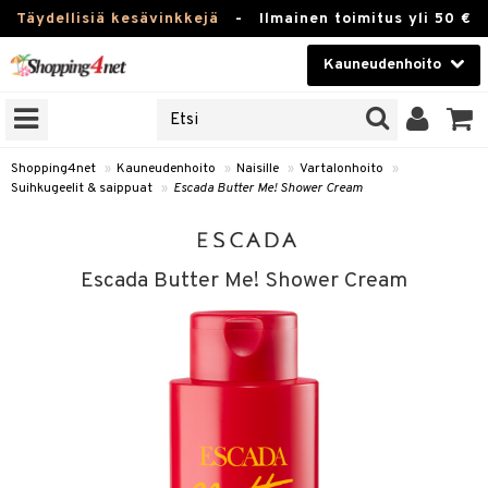
Täydellisiä kesävinkkejä
-
Ilmainen toimitus yli 50 €
Kauneudenhoito
ERKKEJÄ
Kauneudenhoito
M BRANDS
T
Piilolinssit
Shopping4net
»
Kauneudenhoito
»
Naisille
»
Vartalonhoito
»
Suihkugeelit & saippuat
»
Escada Butter Me! Shower Cream
JAT
Luontaistuotteet
UOTTEITA
Apteekki
Escada Butter Me! Shower Cream
Fitness
t
Koti & Sisustus
t Set
ito
Lelut, Lapsi & Vauva
jat / Kammat
inkotuotteet
Tuotemerkkejä
skuurit
koistuotteet
lakorut
iikka
Kampanjat
stenlähtö
eruskettavat tuotteet
vakorut
t Set
mit