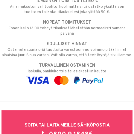
ILMAINEN TOIMITUS YLI 50 €
Aina maksuton vaihtoehto, huolimatta siitä ostatko yksittäisen
tuotteen tai koko tilauksellesi joka ylittää 50 €.
NOPEAT TOIMITUKSET
Ennen kello 13.00 tehdyt tilaukset lähetetään normaalisti samana
päivänä
EDULLISET HINNAT
Ostamalla suuria eriä tuotteita varastoomme voimme pitää hinnat
alhaisina juuri Sinua varten! Voit olla varma, että teet löytöjä sivuillamme.
TURVALLINEN OSTAMINEN
laskulla, pankkikortilla tai asiakastilin kautta
SOITA TAI LAITA MEILLE SÄHKÖPOSTIA