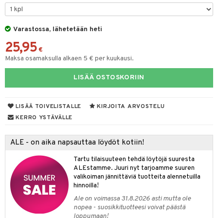
taloöljyt
talovoiteet
Varastossa, lähetetään heti
25,95
€
Maksa osamaksulla alkaen 5 € per kuukausi.
t
LISÄÄ OSTOSKORIIN
stenlähtö
sasto
ito
iikkalaukkuja
sväri
inkotuotteet
sit
mit
otteita
LISÄÄ TOIVELISTALLE
KIRJOITA ARVOSTELU
toaineet
koistuotteet
er shave balm
ko
onhoito
KERRO YSTÄVÄLLE
toilu
eruskettavat tuotteet
er shave lotion
inkotuotteet
ALE - on aika napsauttaa löydöt kotiin!
kölaitteet
vovoiteet
 de cologne
dorantit
linssit
Tartu tilaisuuteen tehdä löytöjä suuresta
mpoot
metiikkalaukkuja
 de toilette
koistuotteet
UE
ALEstamme. Juuri nyt tarjoamme suuren
valikoiman jännittäviä tuotteita alennetuilla
vikkeita
rinta
japakkaukset
eruskettavat tuotteet
e
hinnoilla!
spalvelu
japakkaus
vojen poisto
Ale on voimassa 31.8.2026 asti mutta ole
 10
 System
ksiä & vastauksia
nopea - suosikkituotteesi voivat päästä
amiot
ien hoito
loppumaan!
he 1: Puhdistus
ito