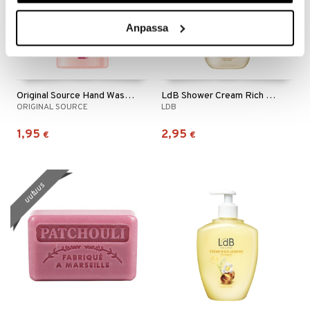
Anpassa
Original Source Hand Wash Vanilla & Raspberry
LdB Shower Cream Rich Jasmine - Dry Skin
ORIGINAL SOURCE
LDB
1,95
2,95
€
€
uutuus