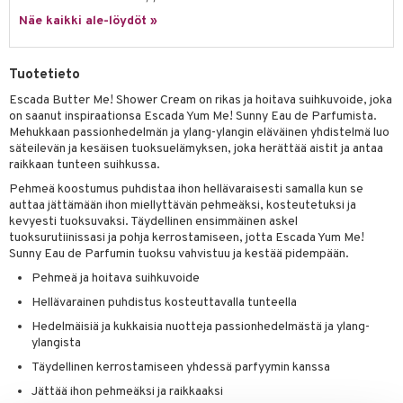
tuotetta
Näe kaikki ale-löydöt »
ranajotuotteet
hkugeelit & saippuat
he 2: Kirkastus
ien- ja Vartalonhoito
 verkkokaupasta
ta & Viikset
talovoiteet
he 3: Kosteutus
teudenhoito
likiilto
t
Tuotetieto
distaminen
rinta ja naamiot
lipuna
matics Elixir
o
Escada Butter Me! Shower Cream on rikas ja hoitava suihkuvoide, joka
rumit
on saanut inspiraationsa Escada Yum Me! Sunny Eau de Parfumista.
distus
ltenrajausväri
yx
inkosuoja
Mehukkaan passionhedelmän ja ylang-ylangin eläväinen yhdistelmä luo
mänympärysvoiteet
säteilevän ja kesäisen tuoksuelämyksen, joka herättää aistit ja antaa
rumit
makarvat
nique Happy
aihetta Miehille
raikkaan tunteen suihkussa.
mien/Huulten Hoito
miväri
nique Happy For Men
nhoito
Pehmeä koostumus puhdistaa ihon hellävaraisesti samalla kun se
auttaa jättämään ihon miellyttävän pehmeäksi, kosteutetuksi ja
kkisiveltmit
kastus
kevyesti tuoksuvaksi. Täydellinen ensimmäinen askel
tuoksurutiinissasi ja pohja kerrostamiseen, jotta Escada Yum Me!
kkivoide
teutus & Soujaus
Sunny Eau de Parfumin tuoksu vahvistuu ja kestää pidempään.
tevoide
ranajo & Ihonpuhdistus
Pehmeä ja hoitava suihkuvoide
Hellävarainen puhdistus kosteuttavalla tunteella
justusvoide
Hedelmäisiä ja kukkaisia nuotteja passionhedelmästä ja ylang-
kipuna
ylangista
Täydellinen kerrostamiseen yhdessä parfyymin kanssa
teri
Jättää ihon pehmeäksi ja raikkaaksi
siväri