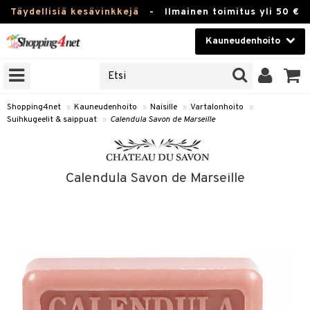
Täydellisiä kesävinkkejä
-
Ilmainen toimitus yli 50 €
Kauneudenhoito
ERKKEJÄ
Kauneudenhoito
M BRANDS
T
Piilolinssit
Shopping4net
»
Kauneudenhoito
»
Naisille
»
Vartalonhoito
»
Suihkugeelit & saippuat
»
Calendula Savon de Marseille
JAT
Luontaistuotteet
UOTTEITA
Apteekki
Calendula Savon de Marseille
Fitness
t
Koti & Sisustus
t Set
ito
Lelut, Lapsi & Vauva
jat / Kammat
inkotuotteet
Tuotemerkkejä
skuurit
koistuotteet
lakorut
iikka
Kampanjat
stenlähtö
eruskettavat tuotteet
vakorut
t Set
mit