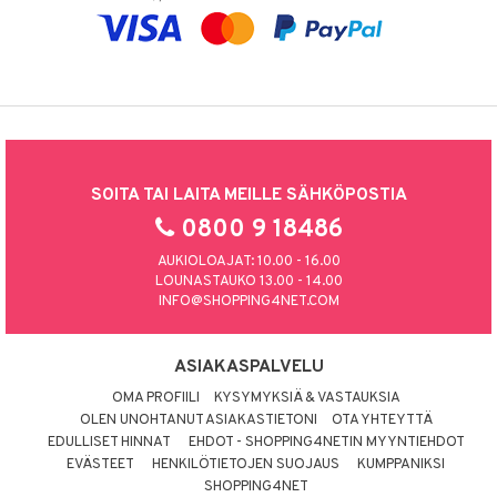
SOITA TAI LAITA MEILLE SÄHKÖPOSTIA
0800 9 18486
AUKIOLOAJAT: 10.00 - 16.00
LOUNASTAUKO 13.00 - 14.00
INFO@SHOPPING4NET.COM
ASIAKASPALVELU
OMA PROFIILI
KYSYMYKSIÄ & VASTAUKSIA
OLEN UNOHTANUT ASIAKASTIETONI
OTA YHTEYTTÄ
EDULLISET HINNAT
EHDOT - SHOPPING4NETIN MYYNTIEHDOT
EVÄSTEET
HENKILÖTIETOJEN SUOJAUS
KUMPPANIKSI
SHOPPING4NET