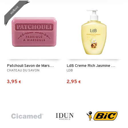
uutuus
Patchouli Savon de Marseille
LdB Creme Rich Jasmine Hand Soap
CHATEAU DU SAVON
LDB
3,95
2,95
€
€