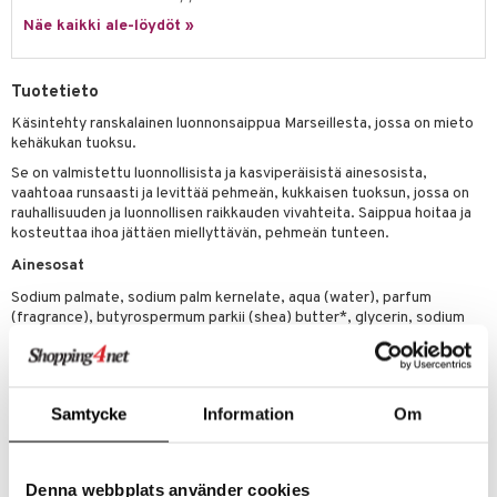
tuotetta
Näe kaikki ale-löydöt »
ranajotuotteet
hkugeelit & saippuat
he 2: Kirkastus
ien- ja Vartalonhoito
 verkkokaupasta
ta & Viikset
talovoiteet
he 3: Kosteutus
teudenhoito
likiilto
t
Tuotetieto
distaminen
rinta ja naamiot
lipuna
matics Elixir
o
Käsintehty ranskalainen luonnonsaippua Marseillesta, jossa on mieto
rumit
kehäkukan tuoksu.
distus
ltenrajausväri
yx
inkosuoja
Se on valmistettu luonnollisista ja kasviperäisistä ainesosista,
mänympärysvoiteet
rumit
makarvat
nique Happy
aihetta Miehille
vaahtoaa runsaasti ja levittää pehmeän, kukkaisen tuoksun, jossa on
rauhallisuuden ja luonnollisen raikkauden vivahteita. Saippua hoitaa ja
mien/Huulten Hoito
miväri
nique Happy For Men
nhoito
kosteuttaa ihoa jättäen miellyttävän, pehmeän tunteen.
kkisiveltmit
Ainesosat
kastus
Sodium palmate, sodium palm kernelate, aqua (water), parfum
kkivoide
teutus & Soujaus
(fragrance), butyrospermum parkii (shea) butter*, glycerin, sodium
chloride, tetrasodium EDTA, tetrasodium etidronate, calendula
tevoide
ranajo & Ihonpuhdistus
officinalis extract, helianthius annus seed oil,hexyl cinnamal, benzyl
benzoate, alpha-isomethyl-ionone, parfum, hexyl cinnamal, benzyl
justusvoide
benzoate, alpha-isomethyl-ionone, limonene, coumarin, CI 77499 (iron
Samtycke
Information
Om
kipuna
oxide), CI 12085 (red36), CI 12490 *Produit issue de l'agriculture
biologique
teri
Denna webbplats använder cookies
siväri