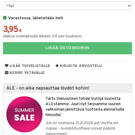
taloöljyt
talovoiteet
Varastossa, lähetetään heti
3,95
€
Maksa osamaksulla alkaen 3 € per kuukausi.
t
LISÄÄ OSTOSKORIIN
stenlähtö
sasto
ito
iikkalaukkuja
sväri
inkotuotteet
sit
mit
otteita
LISÄÄ TOIVELISTALLE
KIRJOITA ARVOSTELU
toaineet
koistuotteet
er shave balm
ko
onhoito
KERRO YSTÄVÄLLE
toilu
eruskettavat tuotteet
er shave lotion
inkotuotteet
ALE - on aika napsauttaa löydöt kotiin!
kölaitteet
vovoiteet
 de cologne
dorantit
linssit
Tartu tilaisuuteen tehdä löytöjä suuresta
mpoot
metiikkalaukkuja
 de toilette
koistuotteet
UE
ALEstamme. Juuri nyt tarjoamme suuren
valikoiman jännittäviä tuotteita alennetuilla
vikkeita
rinta
japakkaukset
eruskettavat tuotteet
e
hinnoilla!
spalvelu
japakkaus
vojen poisto
Ale on voimassa 31.8.2026 asti mutta ole
 10
 System
ksiä & vastauksia
nopea - suosikkituotteesi voivat päästä
amiot
ien hoito
loppumaan!
he 1: Puhdistus
ito