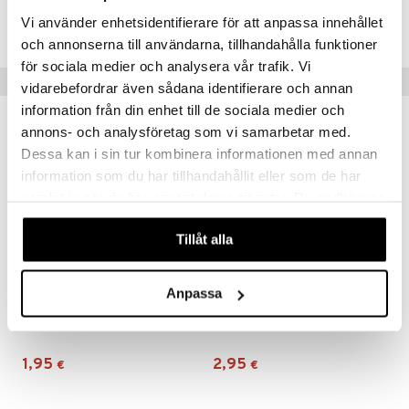
Tuotenumero
Vi använder enhetsidentifierare för att anpassa innehållet
CCM28-V6-125-XX-XX
mänrajauskynät
och annonserna till användarna, tillhandahålla funktioner
för sociala medier och analysera vår trafik. Vi
Suositut tuotteet
vidarebefordrar även sådana identifierare och annan
information från din enhet till de sociala medier och
annons- och analysföretag som vi samarbetar med.
Dessa kan i sin tur kombinera informationen med annan
information som du har tillhandahållit eller som de har
samlat in när du har använt deras tjänster. Du godkänner
våra cookies vid fortsatt användande av vår webbplats.
Tillåt alla
Anpassa
Original Source Hand Wash Vanilla & Raspberry
LdB Shower Cream Rich Jasmine - Dry Skin
ORIGINAL SOURCE
LDB
1,95
2,95
€
€