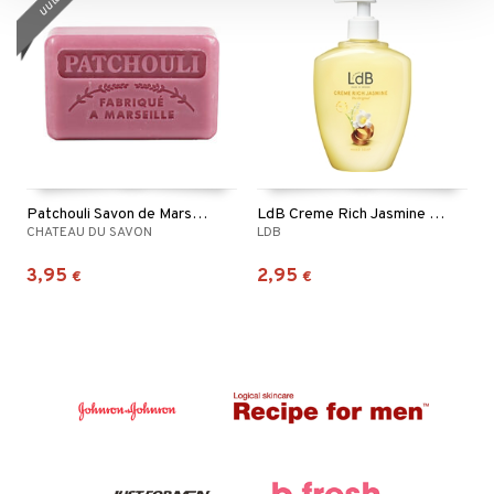
uutuus
Patchouli Savon de Marseille
LdB Creme Rich Jasmine Hand Soap
CHATEAU DU SAVON
LDB
3,95
2,95
€
€