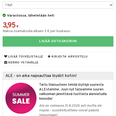
taloöljyt
talovoiteet
Varastossa, lähetetään heti
3,95
€
Maksa osamaksulla alkaen 3 € per kuukausi.
t
LISÄÄ OSTOSKORIIN
stenlähtö
sasto
ito
iikkalaukkuja
sväri
inkotuotteet
sit
mit
otteita
LISÄÄ TOIVELISTALLE
KIRJOITA ARVOSTELU
toaineet
koistuotteet
er shave balm
ko
onhoito
KERRO YSTÄVÄLLE
toilu
eruskettavat tuotteet
er shave lotion
inkotuotteet
ALE - on aika napsauttaa löydöt kotiin!
kölaitteet
vovoiteet
 de cologne
dorantit
linssit
Tartu tilaisuuteen tehdä löytöjä suuresta
mpoot
metiikkalaukkuja
 de toilette
koistuotteet
UE
ALEstamme. Juuri nyt tarjoamme suuren
valikoiman jännittäviä tuotteita alennetuilla
vikkeita
rinta
japakkaukset
eruskettavat tuotteet
e
hinnoilla!
spalvelu
japakkaus
vojen poisto
Ale on voimassa 31.8.2026 asti mutta ole
 10
 System
ksiä & vastauksia
nopea - suosikkituotteesi voivat päästä
amiot
ien hoito
loppumaan!
he 1: Puhdistus
ito