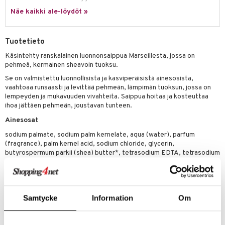
tuotetta
Näe kaikki ale-löydöt »
ranajotuotteet
hkugeelit & saippuat
he 2: Kirkastus
ien- ja Vartalonhoito
 verkkokaupasta
ta & Viikset
talovoiteet
he 3: Kosteutus
teudenhoito
likiilto
t
Tuotetieto
distaminen
rinta ja naamiot
lipuna
matics Elixir
o
Käsintehty ranskalainen luonnonsaippua Marseillesta, jossa on
rumit
pehmeä, kermainen sheavoin tuoksu.
distus
ltenrajausväri
yx
inkosuoja
Se on valmistettu luonnollisista ja kasviperäisistä ainesosista,
mänympärysvoiteet
rumit
makarvat
nique Happy
aihetta Miehille
vaahtoaa runsaasti ja levittää pehmeän, lämpimän tuoksun, jossa on
lempeyden ja mukavuuden vivahteita. Saippua hoitaa ja kosteuttaa
mien/Huulten Hoito
miväri
nique Happy For Men
nhoito
ihoa jättäen pehmeän, joustavan tunteen.
kkisiveltmit
Ainesosat
kastus
sodium palmate, sodium palm kernelate, aqua (water), parfum
kkivoide
teutus & Soujaus
(fragrance), palm kernel acid, sodium chloride, glycerin,
butyrospermum parkii (shea) butter*, tetrasodium EDTA, tetrasodium
tevoide
ranajo & Ihonpuhdistus
etidronate, alpha-isomethyl ionone, hexyl cinnamal, citronellol,
geraniol, benzyl benzoate, CI 77492 *Produit issue de l'agriculture
justusvoide
blogique
kipuna
Samtycke
Information
Om
teri
Tuotenumero
CCM29-V6-125-XX-XX
siväri