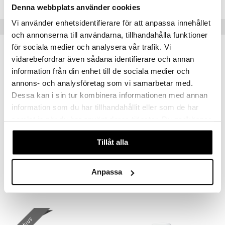
Denna webbplats använder cookies
mänrajauskynät
Vi använder enhetsidentifierare för att anpassa innehållet
Suositut tuotteet
och annonserna till användarna, tillhandahålla funktioner
för sociala medier och analysera vår trafik. Vi
vidarebefordrar även sådana identifierare och annan
information från din enhet till de sociala medier och
annons- och analysföretag som vi samarbetar med.
Dessa kan i sin tur kombinera informationen med annan
information som du har tillhandahållit eller som de har
samlat in när du har använt deras tjänster. Du godkänner
våra cookies vid fortsatt användande av vår webbplats.
Tillåt alla
Original Source Hand Wash Vanilla & Raspberry
LdB Shower Cream Rich Jasmine - Dry Skin
ORIGINAL SOURCE
LDB
Anpassa
1,95
2,95
€
€