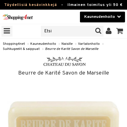
Täydellisiä kesävinkkejä
-
Ilmainen toimitus yli 50 €
Kauneudenhoito
ERKKEJÄ
Kauneudenhoito
M BRANDS
T
Piilolinssit
Shopping4net
»
Kauneudenhoito
»
Naisille
»
Vartalonhoito
»
Suihkugeelit & saippuat
»
Beurre de Karité Savon de Marseille
JAT
Luontaistuotteet
UOTTEITA
Apteekki
Beurre de Karité Savon de Marseille
Fitness
t
Koti & Sisustus
t Set
ito
Lelut, Lapsi & Vauva
jat / Kammat
inkotuotteet
Tuotemerkkejä
skuurit
koistuotteet
lakorut
iikka
Kampanjat
stenlähtö
eruskettavat tuotteet
vakorut
t Set
mit