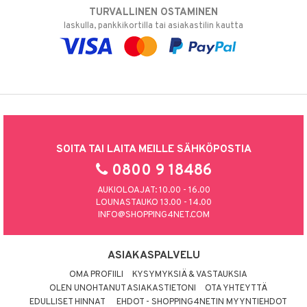
TURVALLINEN OSTAMINEN
laskulla, pankkikortilla tai asiakastilin kautta
SOITA TAI LAITA MEILLE SÄHKÖPOSTIA
0800 9 18486
AUKIOLOAJAT: 10.00 - 16.00
LOUNASTAUKO 13.00 - 14.00
INFO@SHOPPING4NET.COM
ASIAKASPALVELU
OMA PROFIILI
KYSYMYKSIÄ & VASTAUKSIA
OLEN UNOHTANUT ASIAKASTIETONI
OTA YHTEYTTÄ
EDULLISET HINNAT
EHDOT - SHOPPING4NETIN MYYNTIEHDOT