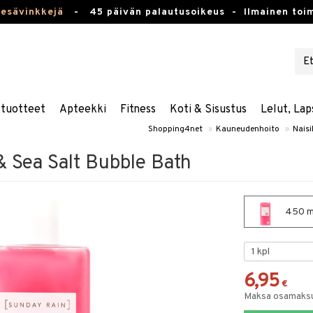
kesävinkkejä
-
45 päivän palautusoikeus -
Ilmainen toim
stuotteet
Apteekki
Fitness
Koti & Sisustus
Lelut, Lap
Shopping4net
»
Kauneudenhoito
»
Naisi
& Sea Salt Bubble Bath
450 ml
6,95
€
Maksa osamaksul