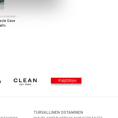
cle Ease
alts
TURVALLINEN OSTAMINEN
varastoomme
laskulla, pankkikortilla tai asiakastilin kautta