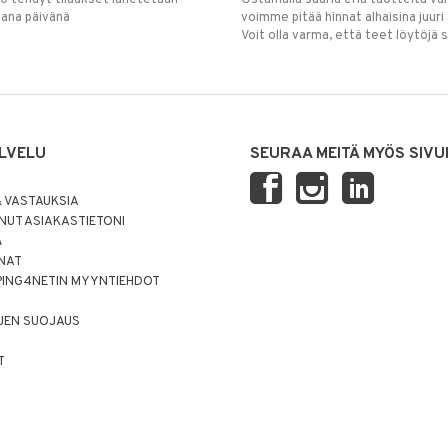
mana päivänä
voimme pitää hinnat alhaisina juuri
Voit olla varma, että teet löytöjä 
LVELU
SEURAA MEITÄ MYÖS SIVU
 VASTAUKSIA
UT ASIAKASTIETONI
Ä
NNAT
PING4NETIN MYYNTIEHDOT
JEN SUOJAUS
T