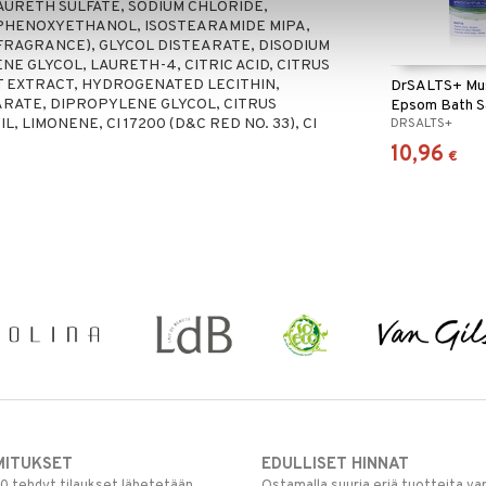
LAURETH SULFATE, SODIUM CHLORIDE,
PHENOXYETHANOL, ISOSTEARAMIDE MIPA,
FRAGRANCE), GLYCOL DISTEARATE, DISODIUM
NE GLYCOL, LAURETH-4, CITRIC ACID, CITRUS
T EXTRACT, HYDROGENATED LECITHIN,
DrSALTS+ Mus
ARATE, DIPROPYLENE GLYCOL, CITRUS
Epsom Bath S
 LIMONENE, CI 17200 (D&C RED NO. 33), CI
DRSALTS+
10,96
€
MITUKSET
EDULLISET HINNAT
00 tehdyt tilaukset lähetetään
Ostamalla suuria eriä tuotteita 