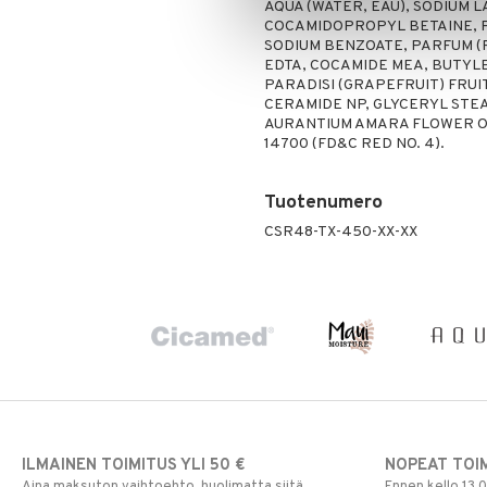
AQUA (WATER, EAU), SODIUM 
Poskipuna
COCAMIDOPROPYL BETAINE, 
SODIUM BENZOATE, PARFUM (
Puuteri
EDTA, COCAMIDE MEA, BUTYLE
Ripsiväri
PARADISI (GRAPEFRUIT) FRUI
Silmänrajauskynät
CERAMIDE NP, GLYCERYL STE
AURANTIUM AMARA FLOWER OIL,
14700 (FD&C RED NO. 4).​
Tuotenumero
CSR48-TX-450-XX-XX
ILMAINEN TOIMITUS YLI 50 €
NOPEAT TOI
Aina maksuton vaihtoehto, huolimatta siitä
Ennen kello 13.