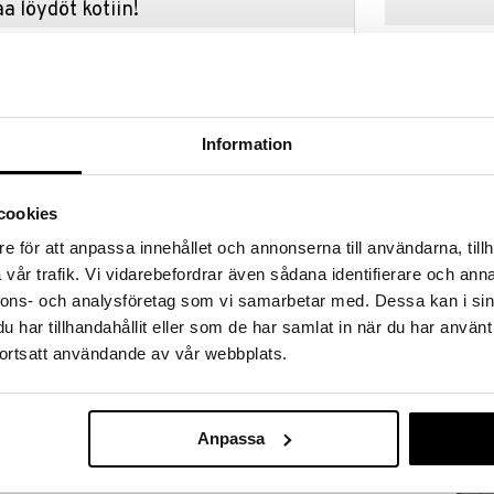
a löydöt kotiin!
isuuteen tehdä löytöjä suuresta ALEstamme. Juuri
mme suuren valikoiman jännittäviä tuotteita
a hinnoilla!
massa 31.8.2026 asti mutta ole nopea -
otteesi voivat päästä loppumaan!
Information
i ale-löydöt »
cookies
e för att anpassa innehållet och annonserna till användarna, tillh
Original Sour
u Pink Grapefruit & Sea Salt Bubble Bath -vaahdolla!
& Shea Butte
vår trafik. Vi vidarebefordrar även sådana identifierare och anna
ysi ylellisellä, aromaattisella vaaleanpunaisen
ORIGINAL SOU
nnons- och analysföretag som vi samarbetar med. Dessa kan i sin
 hellävaraisesti ihoa, kun taas keramidit auttavat
1,95
t pehmeän, joustavan tunteen.
€
har tillhandahållit eller som de har samlat in när du har använt
pysi täydellisen rentoutumisen ja ihonhoidon
ortsatt användande av vår webbplats.
äydellisestä latauksesta!
ämpimän veden alle.
Anpassa