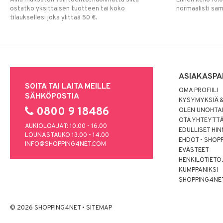
ostatko yksittäisen tuotteen tai koko
normaalisti sa
tilauksellesi joka ylittää 50 €.
ASIAKASPA
SOITA TAI LAITA MEILLE
OMA PROFIILI
SÄHKÖPOSTIA
KYSYMYKSIÄ &
0800 9 18486
OLEN UNOHTAN
OTA YHTEYTT
AUKIOLOAJAT: 10.00 - 16.00
EDULLISET HI
LOUNASTAUKO 13.00 - 14.00
EHDOT - SHOP
INFO@SHOPPING4NET.COM
EVÄSTEET
HENKILÖTIETO
KUMPPANIKSI
SHOPPING4NE
© 2026 SHOPPING4NET
•
SITEMAP