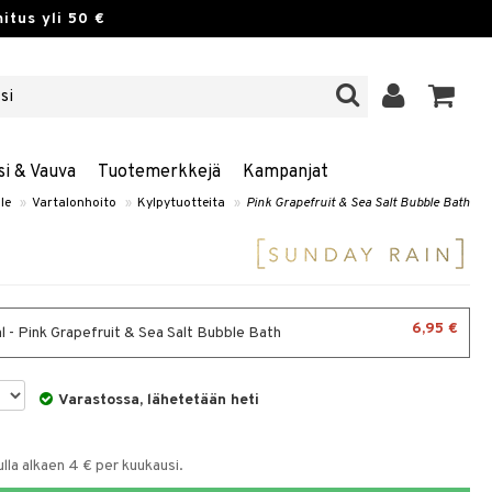
itus yli 50 €
si & Vauva
Tuotemerkkejä
Kampanjat
lle
»
Vartalonhoito
»
Kylpytuotteita
»
Pink Grapefruit & Sea Salt Bubble Bath
6,95 €
 - Pink Grapefruit & Sea Salt Bubble Bath
Varastossa, lähetetään heti
la alkaen 4 € per kuukausi.