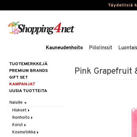
Täydellisiä 
Kauneudenhoito
Piilolinssit
Luontai
TUOTEMERKKEJÄ
Pink Grapefruit 
PREMIUM BRANDS
GIFT SET
KAMPANJAT
UUSIA TUOTTEITA
Naisille
Hiukset
Ihonhoito
Gift Set
Korut
Harjat / Kammat
Aurinkotuotteet
Kosmetiikka
Hiuskuurit
Erikoistuotteet
Kaulakorut