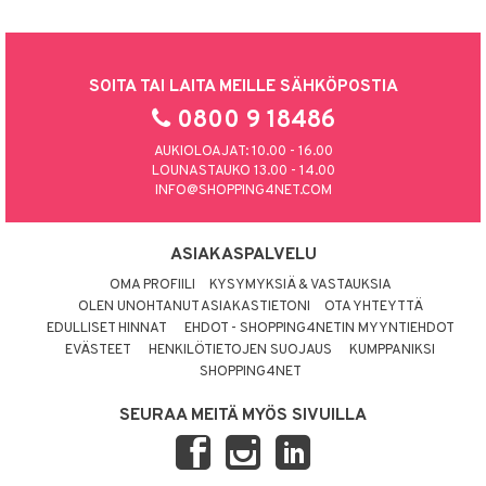
SOITA TAI LAITA MEILLE SÄHKÖPOSTIA
0800 9 18486
AUKIOLOAJAT: 10.00 - 16.00
LOUNASTAUKO 13.00 - 14.00
INFO@SHOPPING4NET.COM
ASIAKASPALVELU
OMA PROFIILI
KYSYMYKSIÄ & VASTAUKSIA
OLEN UNOHTANUT ASIAKASTIETONI
OTA YHTEYTTÄ
EDULLISET HINNAT
EHDOT - SHOPPING4NETIN MYYNTIEHDOT
EVÄSTEET
HENKILÖTIETOJEN SUOJAUS
KUMPPANIKSI
SHOPPING4NET
SEURAA MEITÄ MYÖS SIVUILLA