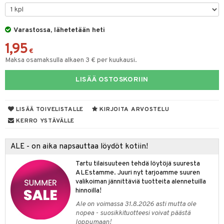
taloöljyt
talovoiteet
Varastossa, lähetetään heti
1,95
€
Maksa osamaksulla alkaen 3 € per kuukausi.
t
LISÄÄ OSTOSKORIIN
stenlähtö
sasto
ito
iikkalaukkuja
sväri
inkotuotteet
sit
mit
otteita
LISÄÄ TOIVELISTALLE
KIRJOITA ARVOSTELU
toaineet
koistuotteet
er shave balm
ko
onhoito
KERRO YSTÄVÄLLE
toilu
eruskettavat tuotteet
er shave lotion
inkotuotteet
ALE - on aika napsauttaa löydöt kotiin!
kölaitteet
vovoiteet
 de cologne
dorantit
linssit
Tartu tilaisuuteen tehdä löytöjä suuresta
mpoot
metiikkalaukkuja
 de toilette
koistuotteet
UE
ALEstamme. Juuri nyt tarjoamme suuren
valikoiman jännittäviä tuotteita alennetuilla
vikkeita
rinta
japakkaukset
eruskettavat tuotteet
e
hinnoilla!
spalvelu
japakkaus
vojen poisto
Ale on voimassa 31.8.2026 asti mutta ole
 10
 System
ksiä & vastauksia
nopea - suosikkituotteesi voivat päästä
amiot
ien hoito
loppumaan!
he 1: Puhdistus
ito