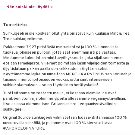
tuotetta
Näe kaikki ale-löydöt »
ranajotuotteet
hkugeelit & saippuat
he 2: Kirkastus
ien- ja Vartalonhoito
 verkkokaupasta
ta & Viikset
talovoiteet
he 3: Kosteutus
teudenhoito
likiilto
t
Tuotetieto
distaminen
rinta ja naamiot
lipuna
matics Elixir
o
Suihkugeeli ei ole koskaan ollut yhtä piristävä kuin kuuluisa Mint & Tea
rumit
Tree suihkugeelimme.
distus
ltenrajausväri
yx
inkosuoja
Pakkaamme 7 927 piristävää mintunlehteä ja 100 % luonnollista
mänympärysvoiteet
rumit
makarvat
nique Happy
aihetta Miehille
tuoksua jokaiseen pulloon, jotta saat enemmän irti päivästäsi.
Minttumme tulee Intian minttuvyöhykkeeltä, joka sijaitsee hieman
mien/Huulten Hoito
miväri
nique Happy For Men
nhoito
etelään Himalajasta. Viljelmät poimitaan käsin viljelijöiden toimesta ja
öljy tislataan paikan päällä sen raikkauden säilyttämiseksi.
kkisiveltmit
kastus
Käyttämämme lajike on nimeltään MENTHA ARVENSIS sen korkean ja
tasaisen mentolipitoisuuden vuoksi, jotta saat intensiivisen
kkivoide
teutus & Soujaus
suihkukokemuksen – se on täydellinen herätyskello!
tevoide
ranajo & Ihonpuhdistus
Tuotteitamme on testattu meillä, ei koskaan eläimillä, ne ovat
parabeenittomia ja olemme ylpeitä ollessamme vegaaniystävällisiä.
justusvoide
Itse asiassa olemme Ison-Britannian nro 1 vegaaniystävällinen
suihkugeeli.
kipuna
Original Source suihkugeeli valmistetaan Isossa-Britanniassa 100 %
uusiutuvalla sähköllä, ja pullomme ovat 100 % kierrätettäviä.
teri
#AFORCEOFNATURE
siväri