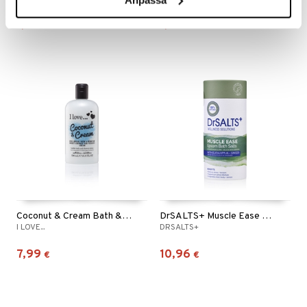
1,95
1,95
€
€
Coconut & Cream Bath & Shower Crème
DrSALTS+ Muscle Ease Epsom Bath Salts
I LOVE...
DRSALTS+
7,99
10,96
€
€