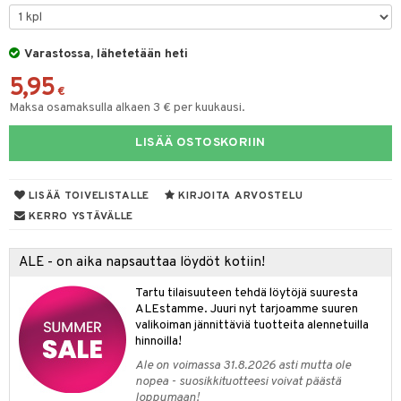
taloöljyt
talovoiteet
Varastossa, lähetetään heti
5,95
€
Maksa osamaksulla alkaen 3 € per kuukausi.
t
LISÄÄ OSTOSKORIIN
stenlähtö
sasto
ito
iikkalaukkuja
sväri
inkotuotteet
sit
mit
otteita
LISÄÄ TOIVELISTALLE
KIRJOITA ARVOSTELU
toaineet
koistuotteet
er shave balm
ko
onhoito
KERRO YSTÄVÄLLE
toilu
eruskettavat tuotteet
er shave lotion
inkotuotteet
ALE - on aika napsauttaa löydöt kotiin!
kölaitteet
vovoiteet
 de cologne
dorantit
linssit
Tartu tilaisuuteen tehdä löytöjä suuresta
mpoot
metiikkalaukkuja
 de toilette
koistuotteet
UE
ALEstamme. Juuri nyt tarjoamme suuren
valikoiman jännittäviä tuotteita alennetuilla
vikkeita
rinta
japakkaukset
eruskettavat tuotteet
e
hinnoilla!
spalvelu
japakkaus
vojen poisto
Ale on voimassa 31.8.2026 asti mutta ole
 10
 System
ksiä & vastauksia
nopea - suosikkituotteesi voivat päästä
amiot
ien hoito
loppumaan!
he 1: Puhdistus
ito