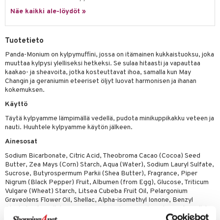
tuotetta
Näe kaikki ale-löydöt »
ranajotuotteet
hkugeelit & saippuat
he 2: Kirkastus
ien- ja Vartalonhoito
 verkkokaupasta
ta & Viikset
talovoiteet
he 3: Kosteutus
teudenhoito
likiilto
t
Tuotetieto
distaminen
rinta ja naamiot
lipuna
matics Elixir
o
Panda-Monium on kylpymuffini, jossa on itämainen kukkaistuoksu, joka
rumit
muuttaa kylpysi ylelliseksi hetkeksi. Se sulaa hitaasti ja vapauttaa
distus
ltenrajausväri
yx
inkosuoja
kaakao- ja sheavoita, jotka kosteuttavat ihoa, samalla kun May
mänympärysvoiteet
Changin ja geraniumin eteeriset öljyt luovat harmonisen ja ihanan
rumit
makarvat
nique Happy
aihetta Miehille
kokemuksen.
mien/Huulten Hoito
miväri
nique Happy For Men
nhoito
Käyttö
kkisiveltmit
kastus
Täytä kylpyamme lämpimällä vedellä, pudota minikuppikakku veteen ja
nauti. Huuhtele kylpyamme käytön jälkeen.
kkivoide
teutus & Soujaus
Ainesosat
tevoide
ranajo & Ihonpuhdistus
Sodium Bicarbonate, Citric Acid, Theobroma Cacao (Cocoa) Seed
Butter, Zea Mays (Corn) Starch, Aqua (Water), Sodium Lauryl Sulfate,
justusvoide
Sucrose, Butyrospermum Parkii (Shea Butter), Fragrance, Piper
Nigrum (Black Pepper) Fruit, Albumen (from Egg), Glucose, Triticum
kipuna
Vulgare (Wheat) Starch, Litsea Cubeba Fruit Oil, Pelargonium
Graveolens Flower Oil, Shellac, Alpha-isomethyl Ionone, Benzyl
teri
Alcohol, Citronellol, Coumarin, Eugenol, Geraniol, Hydroxycitronellal,
siväri
CI 75810 (Chlorophyllin-Copper Complex), CI 42090 (Blue 1), CI 77891