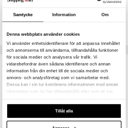
(Titanium Dioxide), CI 28440, CI 16185, CI 73015 (Blue 2), CI 18050,
mänrajauskynät
CI 16035 (Red 40).
Samtycke
Information
Om
Tuotenumero
CY239-Y5-50-XX-XX
Denna webbplats använder cookies
Vi använder enhetsidentifierare för att anpassa innehållet
Suositut tuotteet
och annonserna till användarna, tillhandahålla funktioner
för sociala medier och analysera vår trafik. Vi
vidarebefordrar även sådana identifierare och annan
information från din enhet till de sociala medier och
annons- och analysföretag som vi samarbetar med.
Dessa kan i sin tur kombinera informationen med annan
information som du har tillhandahållit eller som de har
samlat in när du har använt deras tjänster. Du godkänner
våra cookies vid fortsatt användande av vår webbplats.
Tillåt alla
Original Source Coconut & Shea Butter Shower
Original Source Lemon & Tea Tree Shower
ORIGINAL SOURCE
ORIGINAL SOURCE
Anpassa