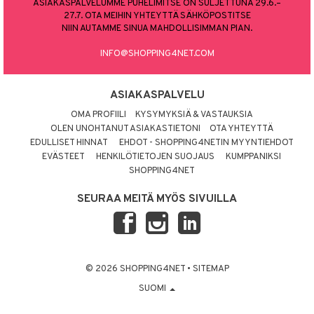
ASIAKASPALVELUMME PUHELIMITSE ON SULJETTUNA 29.6.–
27.7. OTA MEIHIN YHTEYTTÄ SÄHKÖPOSTITSE
NIIN AUTAMME SINUA MAHDOLLISIMMAN PIAN.
INFO@SHOPPING4NET.COM
ASIAKASPALVELU
OMA PROFIILI
KYSYMYKSIÄ & VASTAUKSIA
OLEN UNOHTANUT ASIAKASTIETONI
OTA YHTEYTTÄ
EDULLISET HINNAT
EHDOT - SHOPPING4NETIN MYYNTIEHDOT
EVÄSTEET
HENKILÖTIETOJEN SUOJAUS
KUMPPANIKSI
SHOPPING4NET
SEURAA MEITÄ MYÖS SIVUILLA
© 2026 SHOPPING4NET
•
SITEMAP
SUOMI