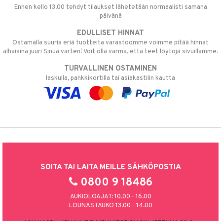
Ennen kello 13.00 tehdyt tilaukset lähetetään normaalisti samana
päivänä
EDULLISET HINNAT
Ostamalla suuria eriä tuotteita varastoomme voimme pitää hinnat
alhaisina juuri Sinua varten! Voit olla varma, että teet löytöjä sivuillamme.
TURVALLINEN OSTAMINEN
laskulla, pankkikortilla tai asiakastilin kautta
SOITA TAI LAITA MEILLE SÄHKÖPOSTIA
0800 9 18486
AUKIOLOAJAT: 10.00 - 16.00
LOUNASTAUKO 13.00 - 14.00