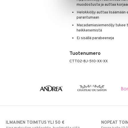
muodostusta ja auttaa korjaa
Poskipuna
Puuteri
Helokkiöljy auttaa lisäämään e
parantumaan
Ripsiväri
Macadamiasiemenöljy tukee te
Silmänrajauskynät
heikkenemistä
Ei sisällä parabeeneja
Tuotenumero
CTT02-8J-510-XX-XX
ILMAINEN TOIMITUS YLI 50 €
NOPEAT TOI