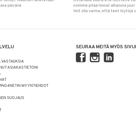
00 tehdyt tilaukset lähetetään
Ostamalla suuria eriä tuotteita 
mana päivänä
voimme pitää hinnat alhaisina juuri
Voit olla varma, että teet löytöjä 
LVELU
SEURAA MEITÄ MYÖS SIVU
 VASTAUKSIA
UT ASIAKASTIETONI
Ä
NNAT
PING4NETIN MYYNTIEHDOT
JEN SUOJAUS
T