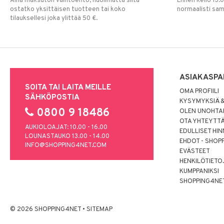
Aina maksuton vaihtoehto, huolimatta siitä
Ennen kello 13.
ostatko yksittäisen tuotteen tai koko
normaalisti sa
tilauksellesi joka ylittää 50 €.
ASIAKASPA
SOITA TAI LAITA MEILLE
OMA PROFIILI
SÄHKÖPOSTIA
KYSYMYKSIÄ &
0800 9 18486
OLEN UNOHTAN
OTA YHTEYTT
AUKIOLOAJAT: 10.00 - 16.00
EDULLISET HI
LOUNASTAUKO 13.00 - 14.00
EHDOT - SHOP
INFO@SHOPPING4NET.COM
EVÄSTEET
HENKILÖTIETO
KUMPPANIKSI
SHOPPING4NE
© 2026 SHOPPING4NET
•
SITEMAP