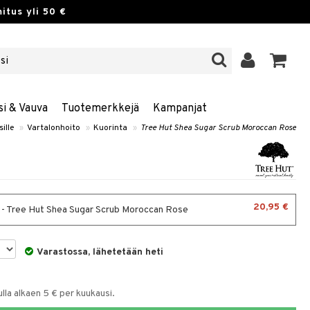
itus yli 50 €
si & Vauva
Tuotemerkkejä
Kampanjat
sille
»
Vartalonhoito
»
Kuorinta
»
Tree Hut Shea Sugar Scrub Moroccan Rose
20,95 €
 - Tree Hut Shea Sugar Scrub Moroccan Rose
Varastossa, lähetetään heti
la alkaen 5 € per kuukausi.