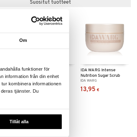
Suositut tuotteet
Om
andahålla funktioner för
5% AHA
Blackhead Eliminating
IDA WARG Intense
e & Body
2% Salicylic Acid Face
Nutrition Sugar Scrub
n information från din enhet
NEUTROGENA
IDA WARG
Scrub
 tur kombinera informationen
6,95
13,95
€
€
 deras tjänster. Du
Tillåt alla