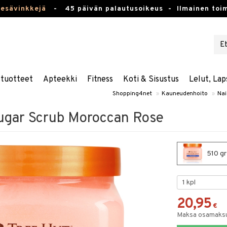
kesävinkkejä
-
45 päivän palautusoikeus -
Ilmainen toim
stuotteet
Apteekki
Fitness
Koti & Sisustus
Lelut, Lap
Shopping4net
»
Kauneudenhoito
»
Nai
ugar Scrub Moroccan Rose
510 gr
20,95
€
Maksa osamaksul