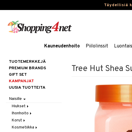
Täydellisiä 
Kauneudenhoito
Piilolinssit
Luontai
TUOTEMERKKEJÄ
Tree Hut Shea S
PREMIUM BRANDS
GIFT SET
KAMPANJAT
UUSIA TUOTTEITA
Naisille
Hiukset
Ihonhoito
Gift Set
Korut
Harjat / Kammat
Aurinkotuotteet
Kosmetiikka
Hiuskuurit
Erikoistuotteet
Kaulakorut