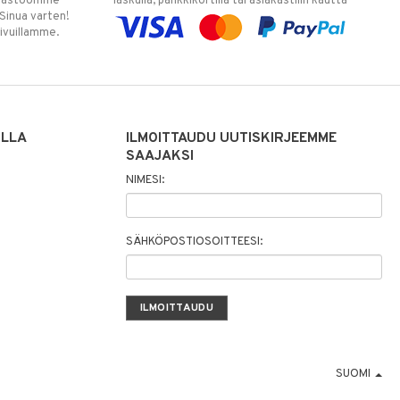
varastoomme
laskulla, pankkikortilla tai asiakastilin kautta
 Sinua varten!
sivuillamme.
ILLA
ILMOITTAUDU UUTISKIRJEEMME
SAAJAKSI
NIMESI:
SÄHKÖPOSTIOSOITTEESI:
SUOMI