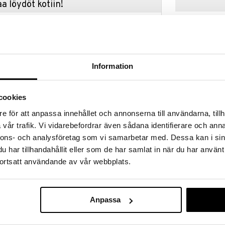
a löydöt kotiin!
isuuteen tehdä löytöjä suuresta ALEstamme. Juuri
mme suuren valikoiman jännittäviä tuotteita
a hinnoilla!
massa 31.8.2026 asti mutta ole nopea -
otteesi voivat päästä loppumaan!
Information
i ale-löydöt »
cookies
e för att anpassa innehållet och annonserna till användarna, tillh
Indy Beauty 
an Rose on mieto sokerikuorinta vartalolle, joka
Renewing Fac
vår trafik. Vi vidarebefordrar även sådana identifierare och anna
akeet kuorivat varovasti kuolleita ihosoluja ja
INDY BEAUTY
Serum
nnons- och analysföretag som vi samarbetar med. Dessa kan i sin
äksi ja kimmoisaksi. Tuoksuu ihanasti ruusulta.
13,95
€
har tillhandahållit eller som de har samlat in när du har använt
 kosteuttaa, korjaa ihoa ja edistää ihon
ortsatt användande av vår webbplats.
hoa kuivumasta, antaa tervettä heleyttä ja lisää ihon
utta
Anpassa
ta radikaaleilta ja auttaa luomaan terveen ihon
vaa ja ärtynyttä ihoa ja tukee samalla kollageenin