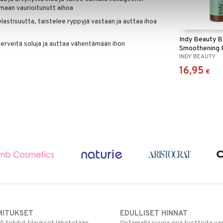
maan vaurioitunutt aihoa
lastisuutta, taistelee ryppyjä vastaan ja auttaa ihoa
Indy Beauty 
rveitä soluja ja auttaa vähentämään ihon
Smoothening 
INDY BEAUTY
Body Serum
16,95
€
MITUKSET
EDULLISET HINNAT