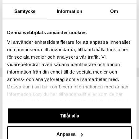
Ainesosat
mänrajauskynät
Samtycke
Information
Om
Glycerin, Sucrose, Propylene Glycol, Carbomer, Water (Aqua, Eau),
Phenoxyethanol, Juglans Regia (Walnut) Shell, Ethylhexylglycerin,
Sodium Hydroxide, Glycyrrhiza Glabra (Licorice) Root Extract, Lactic
Acid, Fragrance (Parfum), Blue 1 (CI 42090), Yellow 5 (CI 19140)
Denna webbplats använder cookies
Vi använder enhetsidentifierare för att anpassa innehållet
Tuotenumero
och annonserna till användarna, tillhandahålla funktioner
CBF67-FM-200-XX-XX
för sociala medier och analysera vår trafik. Vi
vidarebefordrar även sådana identifierare och annan
information från din enhet till de sociala medier och
Suositut tuotteet
annons- och analysföretag som vi samarbetar med.
Dessa kan i sin tur kombinera informationen med annan
information som du har tillhandahållit eller som de har
samlat in när du har använt deras tjänster. Du godkänner
våra cookies vid fortsatt användande av vår webbplats.
Tillåt alla
Anpassa