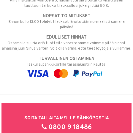
Aina maksuton vaihtoehto, huolimatta siitä ostatko yksittäisen
tuotteen tai koko tilauksellesi joka ylittää 50 €.
NOPEAT TOIMITUKSET
Ennen kello 13.00 tehdyt tilaukset lähetetään normaalisti samana
päivänä
EDULLISET HINNAT
Ostamalla suuria eriä tuotteita varastoomme voimme pitää hinnat
alhaisina juuri Sinua varten! Voit olla varma, että teet löytöjä sivuillamme.
TURVALLINEN OSTAMINEN
laskulla, pankkikortilla tai asiakastilin kautta
SOITA TAI LAITA MEILLE SÄHKÖPOSTIA
0800 9 18486