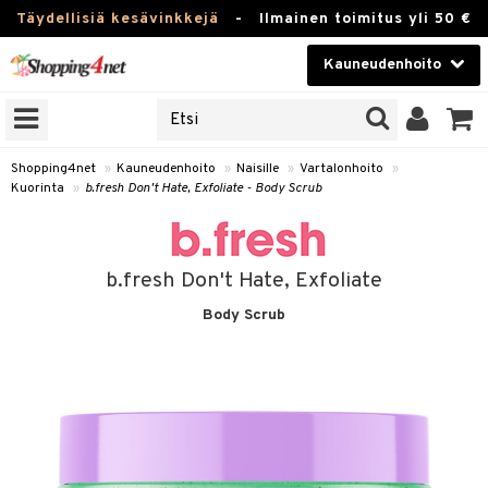
Täydellisiä kesävinkkejä
-
Ilmainen toimitus yli 50 €
Kauneudenhoito
ERKKEJÄ
Kauneudenhoito
M BRANDS
T
Piilolinssit
Shopping4net
»
Kauneudenhoito
»
Naisille
»
Vartalonhoito
»
Kuorinta
»
b.fresh Don't Hate, Exfoliate - Body Scrub
JAT
Luontaistuotteet
UOTTEITA
Apteekki
b.fresh Don't Hate, Exfoliate
Fitness
Body Scrub
t
Koti & Sisustus
t Set
ito
Lelut, Lapsi & Vauva
jat / Kammat
inkotuotteet
Tuotemerkkejä
skuurit
koistuotteet
lakorut
iikka
Kampanjat
stenlähtö
eruskettavat tuotteet
vakorut
t Set
mit