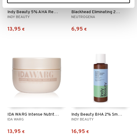
Indy Beauty 5% AHA Renewing Face & Body Serum
Blackhead Eliminating 2% Salicylic Acid Face Scrub
INDY BEAUTY
NEUTROGENA
13,95
6,95
€
€
IDA WARG Intense Nutrition Sugar Scrub
Indy Beauty BHA 2% Smoothening Face & Body Serum
IDA WARG
INDY BEAUTY
13,95
16,95
€
€