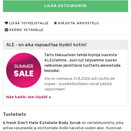
LISÄÄ OSTOSKORIIN
taloöljyt
talovoiteet
LISÄÄ TOIVELISTALLE
KIRJOITA ARVOSTELU
KERRO YSTÄVÄLLE
t
ALE - on aika napsauttaa löydöt kotiin!
stenlähtö
sasto
ito
iikkalaukkuja
Tartu tilaisuuteen tehdä löytöjä suuresta
sväri
inkotuotteet
sit
mit
otteita
ALEstamme. Juuri nyt tarjoamme suuren
valikoiman jännittäviä tuotteita alennetuilla
toaineet
koistuotteet
er shave balm
ko
onhoito
hinnoilla!
toilu
eruskettavat tuotteet
er shave lotion
inkotuotteet
Ale on voimassa 31.8.2026 asti mutta ole
nopea - suosikkituotteesi voivat päästä
kölaitteet
vovoiteet
 de cologne
dorantit
linssit
loppumaan!
Näe kaikki ale-löydöt »
mpoot
metiikkalaukkuja
 de toilette
koistuotteet
UE
vikkeita
rinta
japakkaukset
eruskettavat tuotteet
e
spalvelu
Tuotetieto
japakkaus
vojen poisto
 10
 System
b.fresh Don’t Hate Exfoliate Body Scrub
on vartalokuorinta, joka
ksiä & vastauksia
antaa väsyneelle ja elottomalle iholle kaivatun uuden alun. Kuorivan
amiot
ien hoito
he 1: Puhdistus
ito