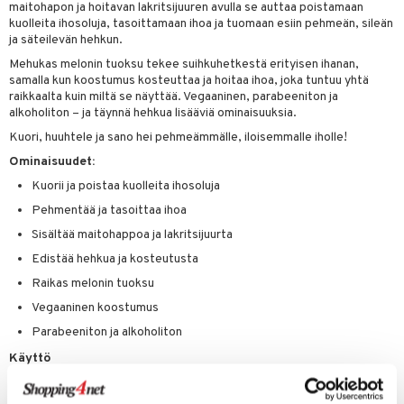
maitohapon ja hoitavan lakritsijuuren avulla se auttaa poistamaan
tuotetta
ranajotuotteet
kuolleita ihosoluja, tasoittamaan ihoa ja tuomaan esiin pehmeän, sileän
hkugeelit & saippuat
he 2: Kirkastus
ien- ja Vartalonhoito
ja säteilevän hehkun.
 verkkokaupasta
ta & Viikset
talovoiteet
he 3: Kosteutus
teudenhoito
likiilto
t
Mehukas melonin tuoksu tekee suihkuhetkestä erityisen ihanan,
samalla kun koostumus kosteuttaa ja hoitaa ihoa, joka tuntuu yhtä
distaminen
rinta ja naamiot
lipuna
matics Elixir
o
raikkaalta kuin miltä se näyttää. Vegaaninen, parabeeniton ja
alkoholiton – ja täynnä hehkua lisääviä ominaisuuksia.
rumit
distus
ltenrajausväri
yx
inkosuoja
Kuori, huuhtele ja sano hei pehmeämmälle, iloisemmalle iholle!
mänympärysvoiteet
rumit
makarvat
nique Happy
aihetta Miehille
Ominaisuudet:
mien/Huulten Hoito
miväri
nique Happy For Men
Kuorii ja poistaa kuolleita ihosoluja
nhoito
Pehmentää ja tasoittaa ihoa
kkisiveltmit
kastus
Sisältää maitohappoa ja lakritsijuurta
kkivoide
teutus & Soujaus
Edistää hehkua ja kosteutusta
tevoide
ranajo & Ihonpuhdistus
Raikas melonin tuoksu
justusvoide
Vegaaninen koostumus
Parabeeniton ja alkoholiton
kipuna
Käyttö
teri
Hiero kostealle iholle poistaaksesi kuolleet ihosolut. Huuhtele pois.
siväri