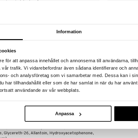
a löydöt kotiin!
isuuteen tehdä löytöjä suuresta ALEstamme. Juuri
mme suuren valikoiman jännittäviä tuotteita
a hinnoilla!
Information
massa 31.8.2026 asti mutta ole nopea -
otteesi voivat päästä loppumaan!
i ale-löydöt »
cookies
e för att anpassa innehållet och annonserna till användarna, tillh
vår trafik. Vi vidarebefordrar även sådana identifierare och anna
Tree Hut Mois
 Shave Oil -öljyssä on ainutlaatuinen geeli-
nnons- och analysföretag som vi samarbetar med. Dessa kan i sin
Shave Oil Mor
 liu'un ja runsaasti kosteutusta silkinpehmeälle
TREE HUT
har tillhandahållit eller som de har samlat in när du har använt
 ajon koskaan.
20,95
ortsatt användande av vår webbplats.
€
npehmeä iho Coco Coladan kesätuoksussa.
0, Polyquaternium-10, Glycerin, Ananas Sativus,
Anpassa
Sativa (Oat) Kernel Extract, Simmondsia Chinensis
a Kernel Oil, Butyrospermum Parkii (Shea) Butter,
l, Vitis Vinifera (Grape) Seed Oil, Cocos Nucifera
e, Glycereth-26, Allantoin, Hydroxyacetophenone,