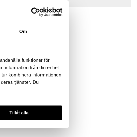
Vinkkejä sinulle
Om
andahålla funktioner för
n information från din enhet
turizing
 tur kombinera informationen
occan Rose
 deras tjänster. Du
Tillåt alla