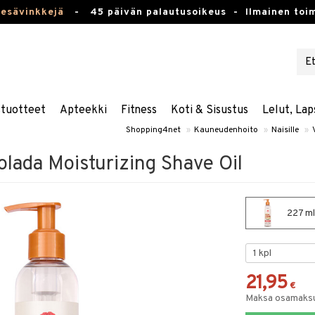
kesävinkkejä
-
45 päivän palautusoikeus -
Ilmainen toim
stuotteet
Apteekki
Fitness
Koti & Sisustus
Lelut, Lap
Shopping4net
»
Kauneudenhoito
»
Naisille
»
lada Moisturizing Shave Oil
227 ml
21,95
€
Maksa osamaksul