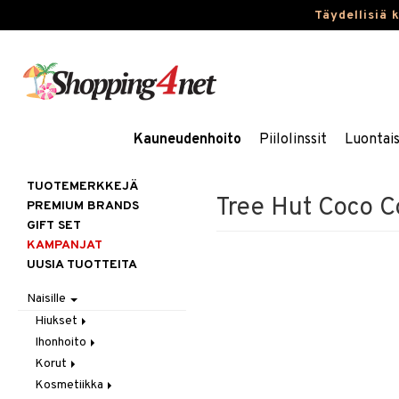
Täydellisiä 
Kauneudenhoito
Piilolinssit
Luontai
TUOTEMERKKEJÄ
Tree Hut Coco Co
PREMIUM BRANDS
GIFT SET
KAMPANJAT
UUSIA TUOTTEITA
Naisille
Hiukset
Ihonhoito
Gift Set
Korut
Harjat / Kammat
Aurinkotuotteet
Kosmetiikka
Hiuskuurit
Erikoistuotteet
Kaulakorut