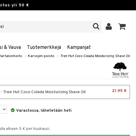
itus yli 50 €
si & Vauva
Tuotemerkkejä
Kampanjat
Vartalonhoito
»
Karvojen poisto
»
Tree Hut Coco Colada Moisturizing Shave Oil
21,95 €
 - Tree Hut Coco Colada Moisturizing Shave Oil
Varastossa, lähetetään heti
la alkaen 5 € per kuukausi.