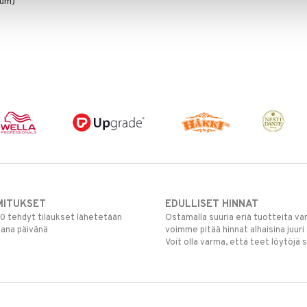
fum)
MITUKSET
EDULLISET HINNAT
00 tehdyt tilaukset lähetetään
Ostamalla suuria eriä tuotteita 
mana päivänä
voimme pitää hinnat alhaisina juuri
Voit olla varma, että teet löytöjä 