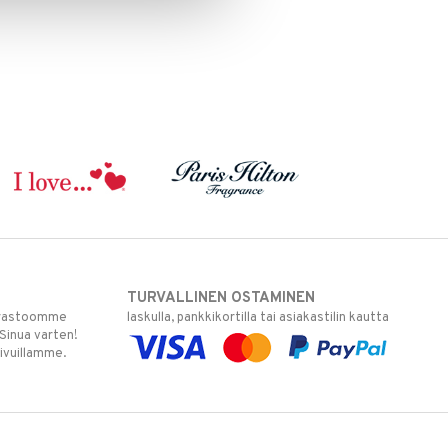
TURVALLINEN OSTAMINEN
varastoomme
laskulla, pankkikortilla tai asiakastilin kautta
 Sinua varten!
sivuillamme.