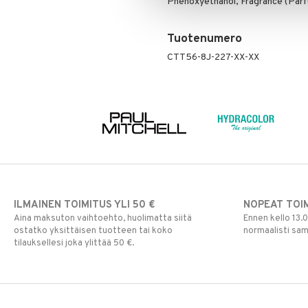
Phenoxyethanol, Fragrance (Par
Poskipuna
Puuteri
Tuotenumero
Ripsiväri
CTT56-8J-227-XX-XX
Silmänrajauskynät
ILMAINEN TOIMITUS YLI 50 €
NOPEAT TOI
Aina maksuton vaihtoehto, huolimatta siitä
Ennen kello 13.
ostatko yksittäisen tuotteen tai koko
normaalisti sa
tilauksellesi joka ylittää 50 €.