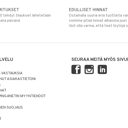
MITUKSET
EDULLISET HINNAT
00 tehdyt tilaukset lähetetään
Ostamalla suuria eriä tuotteita 
mana päivänä
voimme pitää hinnat alhaisina juuri
Voit olla varma, että teet löytöjä 
LVELU
SEURAA MEITÄ MYÖS SIVU
 VASTAUKSIA
UT ASIAKASTIETONI
Ä
NNAT
PING4NETIN MYYNTIEHDOT
JEN SUOJAUS
T