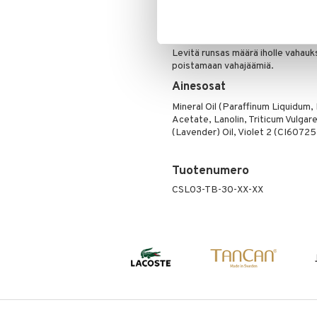
Lasipipetti helppoon levitykseen.
Poskipuna
Puuteri
Käyttö
Ripsiväri
Levitä runsas määrä iholle vahau
Silmänrajauskynät
poistamaan vahajäämiä.
Ainesosat
Mineral Oil (Paraffinum Liquidum,
Acetate, Lanolin, Triticum Vulgar
(Lavender) Oil, Violet 2 (CI60725
Tuotenumero
CSL03-TB-30-XX-XX