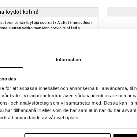
a löydöt kotiin!
isuuteen tehdä löytöjä suuresta ALEstamme. Juuri
mme suuren valikoiman jännittäviä tuotteita
a hinnoilla!
massa 31.8.2026 asti mutta ole nopea -
otteesi voivat päästä loppumaan!
i ale-löydöt »
Information
 - 20% alennusta
cookies
Sliick At Hom
kin avulla! Tarjoamme korkealaatuista vahaa, joka
Microwave Wa
oaaltouunissa. Paperipyyhkeitä ei tarvita - lämmitä
e för att anpassa innehållet och annonserna till användarna, tillh
SLIICK BY SAL
 kuivunut.
vår trafik. Vi vidarebefordrar även sådana identifierare och anna
26,94
€
, tai niin kauan kuin tuotteita riittää.
nnons- och analysföretag som vi samarbetar med. Dessa kan i sin
har tillhandahållit eller som de har samlat in när du har använt
ortsatt användande av vår webbplats.
il on jälkihoitoöljy laventelilla, joka rauhoittaa ja
ää luonnollisen hehkun päästä varpaisiin. Öljy poistaa
ä voidaan käyttää sekä kasvoilla että vartalolla.