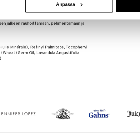
Anpassa
ksen jälkeen rauhoittamaan, pehmentämään ja
 Huile Minérale), Retinyl Palmitate, Tocopheryl
e (Wheat) Germ Oil, Lavandula Angustifolia
)