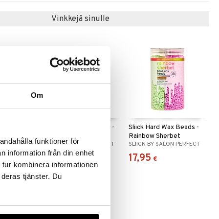
Vinkkejä sinulle
Om
e
Sliick Exfoliate+Polish -
Sliick Hard Wax Beads -
xing Kit
Body Scrub
Rainbow Sherbet
andahålla funktioner för
ON PERFECT
SLIICK BY SALON PERFECT
SLIICK BY SALON PERFECT
n information från din enhet
11,95
17,95
€
€
 tur kombinera informationen
 deras tjänster. Du