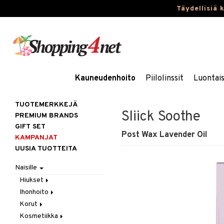
Täydellisiä 
Kauneudenhoito
Piilolinssit
Luontai
TUOTEMERKKEJÄ
Sliick Soothe
PREMIUM BRANDS
GIFT SET
Post Wax Lavender Oil
KAMPANJAT
UUSIA TUOTTEITA
Naisille
Hiukset
Ihonhoito
Gift Set
Korut
Harjat / Kammat
Aurinkotuotteet
Kosmetiikka
Hiuskuurit
Erikoistuotteet
Kaulakorut