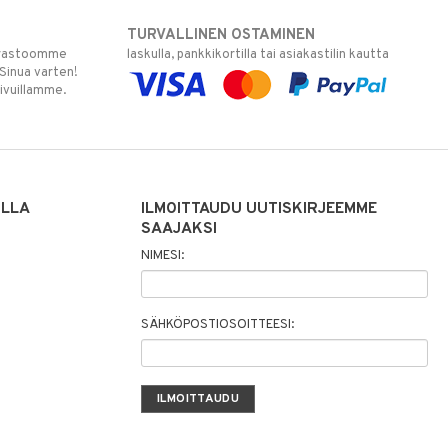
TURVALLINEN OSTAMINEN
varastoomme
laskulla, pankkikortilla tai asiakastilin kautta
 Sinua varten!
sivuillamme.
ILLA
ILMOITTAUDU UUTISKIRJEEMME
SAAJAKSI
NIMESI:
SÄHKÖPOSTIOSOITTEESI: