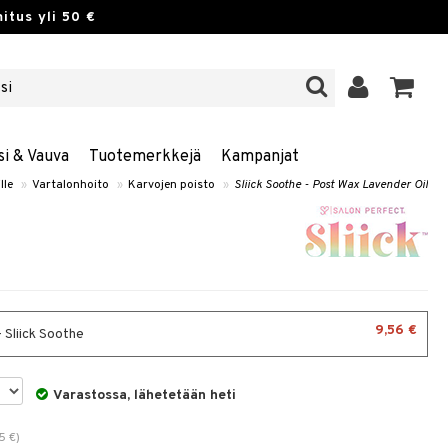
itus yli 50 €
si & Vauva
Tuotemerkkejä
Kampanjat
lle
»
Vartalonhoito
»
Karvojen poisto
»
Sliick Soothe - Post Wax Lavender Oil
9,56 €
 Sliick Soothe
Varastossa, lähetetään heti
95
€
)