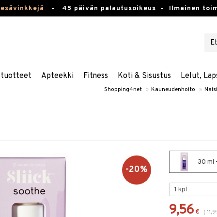
kesävinkkejä
-
45 päivän palautusoikeus -
Ilmainen toim
stuotteet
Apteekki
Fitness
Koti & Sisustus
Lelut, Lap
Shopping4net
»
Kauneudenhoito
»
Naisi
30 ml -
-20%
9,56
€
(
11,