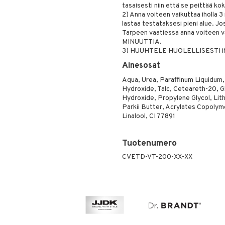
tasaisesti niin että se peittää ko
2) Anna voiteen vaikuttaa iholla 3 
lastaa testataksesi pieni alue. Jo
Tarpeen vaatiessa anna voiteen 
MINUUTTIA.
3) HUUHTELE HUOLELLISESTI iho 
Ainesosat
Aqua, Urea, Paraffinum Liquidum,
Hydroxide, Talc, Ceteareth-20, Gl
Hydroxide, Propylene Glycol, Li
Parkii Butter, Acrylates Copolym
Linalool, CI 77891
Tuotenumero
CVETD-VT-200-XX-XX