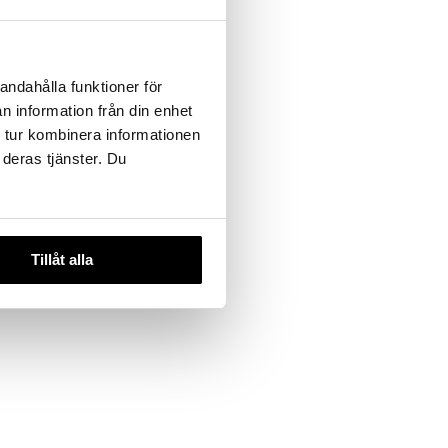
andahålla funktioner för
n information från din enhet
 tur kombinera informationen
 deras tjänster. Du
Tillåt alla