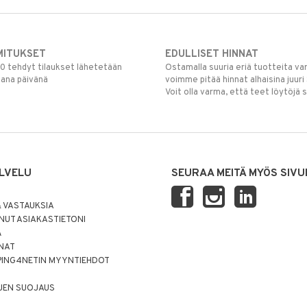
MITUKSET
EDULLISET HINNAT
00 tehdyt tilaukset lähetetään
Ostamalla suuria eriä tuotteita 
mana päivänä
voimme pitää hinnat alhaisina juuri
Voit olla varma, että teet löytöjä 
LVELU
SEURAA MEITÄ MYÖS SIVU
 VASTAUKSIA
UT ASIAKASTIETONI
Ä
NNAT
PING4NETIN MYYNTIEHDOT
JEN SUOJAUS