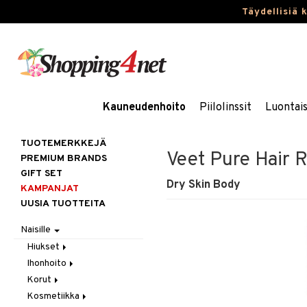
Täydellisiä 
Kauneudenhoito
Piilolinssit
Luontai
TUOTEMERKKEJÄ
Veet Pure Hair 
PREMIUM BRANDS
GIFT SET
Dry Skin Body
KAMPANJAT
UUSIA TUOTTEITA
Naisille
Hiukset
Ihonhoito
Gift Set
Korut
Harjat / Kammat
Aurinkotuotteet
Kosmetiikka
Hiuskuurit
Erikoistuotteet
Kaulakorut