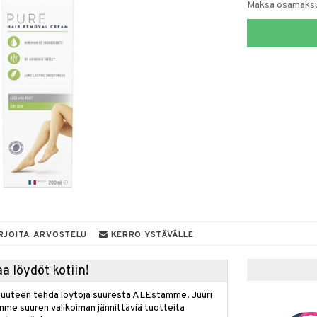
Maksa osamaksul
RJOITA ARVOSTELU
KERRO YSTÄVÄLLE
a löydöt kotiin!
isuuteen tehdä löytöjä suuresta ALEstamme. Juuri
mme suuren valikoiman jännittäviä tuotteita