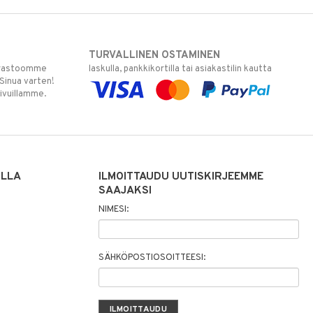
TURVALLINEN OSTAMINEN
varastoomme
laskulla, pankkikortilla tai asiakastilin kautta
 Sinua varten!
sivuillamme.
ILLA
ILMOITTAUDU UUTISKIRJEEMME
SAAJAKSI
NIMESI:
SÄHKÖPOSTIOSOITTEESI: