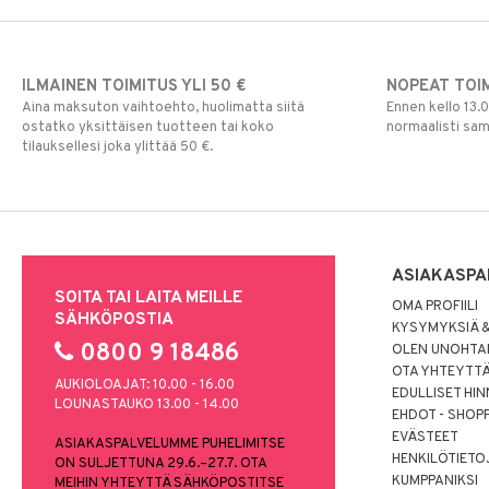
ILMAINEN TOIMITUS YLI 50 €
NOPEAT TOI
Aina maksuton vaihtoehto, huolimatta siitä
Ennen kello 13.
ostatko yksittäisen tuotteen tai koko
normaalisti sa
tilauksellesi joka ylittää 50 €.
ASIAKASPA
SOITA TAI LAITA MEILLE
OMA PROFIILI
SÄHKÖPOSTIA
KYSYMYKSIÄ &
0800 9 18486
OLEN UNOHTAN
OTA YHTEYTT
AUKIOLOAJAT: 10.00 - 16.00
EDULLISET HI
LOUNASTAUKO 13.00 - 14.00
EHDOT - SHOP
EVÄSTEET
ASIAKASPALVELUMME PUHELIMITSE
HENKILÖTIETO
ON SULJETTUNA 29.6.–27.7. OTA
KUMPPANIKSI
MEIHIN YHTEYTTÄ SÄHKÖPOSTITSE