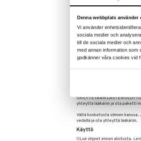
iholla joka on aikaisemmin reagoin
Poskipuna
Jos käytät lääkitystä joka voi vai
Puuteri
Denna webbplats använder 
lääkärisi kanssa tuotteesta ennen
Ripsiväri
Vi använder enhetsidentifierar
Silmänrajauskynät
Testaa ihosi reaktioita hieromalla 
sociala medier och analysera 
poistettavan. Jos et ole 24 tunnin 
tuoteen käyttöä.
till de sociala medier och a
med annan information som du 
Jos koet polttoa ja pistoja ihossa
godkänner våra cookies vid f
vedellä. Ota yhteyttä lääkäriin jos
Sinun tulee odottaa 24 tuntia en
tai auringonottoa.
Odota aina 72 tuntia ennen kuin 
SÄILYTETÄÄN LASTEN ULOTTUMAT
yhteyttä lääkäriin ja ota paketti 
Vältä kosketusta silmien kanssa. J
vedellä ja ota yhteyttä lääkäriin.
Käyttö
1)Lue ohjeet ennen aloitusta. Levi