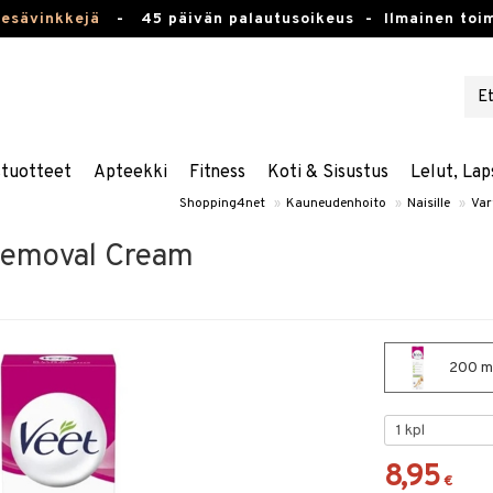
kesävinkkejä
-
45 päivän palautusoikeus -
Ilmainen toim
stuotteet
Apteekki
Fitness
Koti & Sisustus
Lelut, Lap
Shopping4net
»
Kauneudenhoito
»
Naisille
»
Var
Removal Cream
200 ml
8,95
€