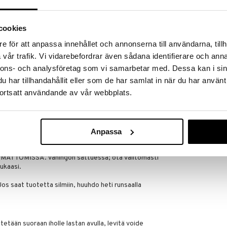
ut karvanpoistoaineisiin.
kuttaa ihoon tai jos kärsit ihosairaudesta, keskustele
cookies
 käytön aloittamista.
e för att anpassa innehållet och annonserna till användarna, tillh
voidetta ensin pienelle alueelle josta haluat karvoja
vår trafik. Vi vidarebefordrar även sådana identifierare och anna
sisällä saanut oireita, voit turvallisesti jatkaa
nnons- och analysföretag som vi samarbetar med. Dessa kan i sin
har tillhandahållit eller som de har samlat in när du har använt
 käyttäessäsi voidetta, huuhtele iho huolellisesti
ortsatt användande av vår webbplats.
 tunne ei katoa.
nen deodorantin ja parfymoitujen tuoteiden käyttöä
Anpassa
käytät tuotetta uudestaan.
TOMISSA. Vahingon sattuessa; ota välitömästi
mukaasi.
os saat tuotetta silmiin, huuhdo heti runsaalla
tetään suoraan iholle lastan avulla, levitä voide