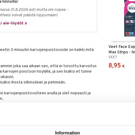
a hinnoilla!
massa 31.8.2026 asti mutta ole nopea -
otteesi voivat päästä loppumaan!
i ale-löydöt »
Veet Face Exp
! Veetin 3 minuutin karvojenpoistovoide on kaikki mitä
Wax Strips - N
VEET
8,95
eammin joka saa aikaan sen, että ei toivottu karvoitus
€
karvojen poistoon höylällä, ja sen lisäksi et tunne
akaisin.
säksi ihosta silkinsileän ja pehmeän.
n karvojenpoistovoiteen avulla ja olet nopeasti ja
n.
ainaloille ja bikinilinjaan mutta EI sovellu käytettäväksi
le.
a, läikikkäällä, haljenneella tai ärsyyntyneellä eikä
holla joka on ajeltu viimeisten 72 TUNNIN aikana eikä
Information