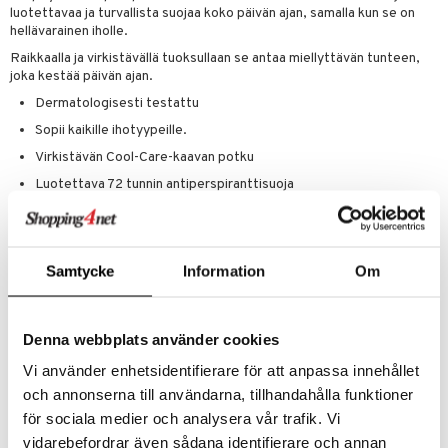
teutus & Soujaus
luotettavaa ja turvallista suojaa koko päivän ajan, samalla kun se on
tevoide
hellävarainen iholle.
ranajo & Ihonpuhdistus
Raikkaalla ja virkistävällä tuoksullaan se antaa miellyttävän tunteen,
justusvoide
joka kestää päivän ajan.
kipuna
Dermatologisesti testattu
Sopii kaikille ihotyypeille.
teri
Virkistävän Cool-Care-kaavan potku
siväri
Luotettava 72 tunnin antiperspiranttisuoja
mänrajauskynät
Huolehtii ihostasi
Nopeasti kuivuva deo
0% etyylialkoholia
Samtycke
Information
Om
Käyttö
Denna webbplats använder cookies
1. Ravista pulloa kunnolla sekoittaaksesi ainekset.
2. Pidä suihkepulloa 15 cm etäisyydellä kainalosta ja suihkuta.
Vi använder enhetsidentifierare för att anpassa innehållet
3. Anna deodorantin kuivua kuivaksi
och annonserna till användarna, tillhandahålla funktioner
Ainesosat
för sociala medier och analysera vår trafik. Vi
vidarebefordrar även sådana identifierare och annan
Butane, Isobutane, Propane, Isopropyl Palmitate, Aluminum