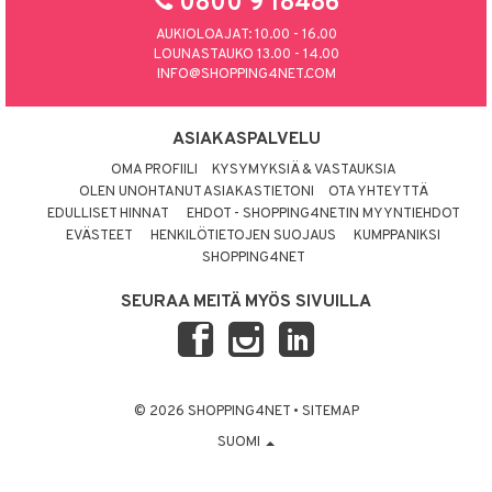
0800 9 18486
AUKIOLOAJAT: 10.00 - 16.00
LOUNASTAUKO 13.00 - 14.00
INFO@SHOPPING4NET.COM
ASIAKASPALVELU
OMA PROFIILI
KYSYMYKSIÄ & VASTAUKSIA
OLEN UNOHTANUT ASIAKASTIETONI
OTA YHTEYTTÄ
EDULLISET HINNAT
EHDOT - SHOPPING4NETIN MYYNTIEHDOT
EVÄSTEET
HENKILÖTIETOJEN SUOJAUS
KUMPPANIKSI
SHOPPING4NET
SEURAA MEITÄ MYÖS SIVUILLA
© 2026 SHOPPING4NET
•
SITEMAP
SUOMI