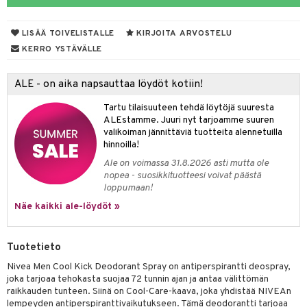
taloöljyt
linssit
LISÄÄ TOIVELISTALLE
KIRJOITA ARVOSTELU
talovoiteet
UE
KERRO YSTÄVÄLLE
e
spalvelu
ALE - on aika napsauttaa löydöt kotiin!
 10
 System
ksiä & vastauksia
Tartu tilaisuuteen tehdä löytöjä suuresta
he 1: Puhdistus
ito
ALEstamme. Juuri nyt tarjoamme suuren
tuotetta
valikoiman jännittäviä tuotteita alennetuilla
he 2: Kirkastus
ien- ja Vartalonhoito
hinnoilla!
 verkkokaupasta
he 3: Kosteutus
Ale on voimassa 31.8.2026 asti mutta ole
teudenhoito
likiilto
t
nopea - suosikkituotteesi voivat päästä
rinta ja naamiot
lipuna
loppumaan!
matics Elixir
o
Näe kaikki ale-löydöt »
distus
ltenrajausväri
yx
inkosuoja
rumit
makarvat
nique Happy
aihetta Miehille
Tuotetieto
mien/Huulten Hoito
miväri
nique Happy For Men
nhoito
Nivea Men Cool Kick Deodorant Spray on antiperspirantti deospray,
joka tarjoaa tehokasta suojaa 72 tunnin ajan ja antaa välittömän
kkisiveltmit
kastus
raikkauden tunteen. Siinä on Cool-Care-kaava, joka yhdistää NIVEAn
lempeyden antiperspiranttivaikutukseen. Tämä deodorantti tarjoaa
kkivoide