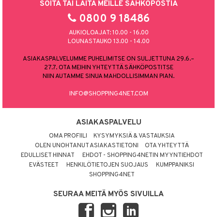
SOITA TAI LAITA MEILLE SÄHKÖPOSTIA
0800 9 18486
AUKIOLOAJAT: 10.00 - 16.00
LOUNASTAUKO 13.00 - 14.00
ASIAKASPALVELUMME PUHELIMITSE ON SULJETTUNA 29.6.–
27.7. OTA MEIHIN YHTEYTTÄ SÄHKÖPOSTITSE
NIIN AUTAMME SINUA MAHDOLLISIMMAN PIAN.
INFO@SHOPPING4NET.COM
ASIAKASPALVELU
OMA PROFIILI
KYSYMYKSIÄ & VASTAUKSIA
OLEN UNOHTANUT ASIAKASTIETONI
OTA YHTEYTTÄ
EDULLISET HINNAT
EHDOT - SHOPPING4NETIN MYYNTIEHDOT
EVÄSTEET
HENKILÖTIETOJEN SUOJAUS
KUMPPANIKSI
SHOPPING4NET
SEURAA MEITÄ MYÖS SIVUILLA