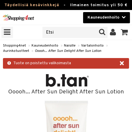
Täydellisiä kesävinkkejä
-
Ilmainen toimitus yli 50 €
Kauneudenhoito
ERKKEJÄ
Kauneudenhoito
M BRANDS
T
Piilolinssit
Shopping4net
»
Kauneudenhoito
»
Naisille
»
Vartalonhoito
»
Aurinkotuotteet
»
Ooooh... After Sun Delight After Sun Lotion
JAT
Luontaistuotteet
×
UOTTEITA
Tuote on poistettu valikoimasta
Apteekki
Fitness
t
Koti & Sisustus
Ooooh... After Sun Delight After Sun Lotion
t Set
ito
Lelut, Lapsi & Vauva
jat / Kammat
inkotuotteet
Tuotemerkkejä
skuurit
koistuotteet
lakorut
iikka
Kampanjat
stenlähtö
eruskettavat tuotteet
vakorut
t Set
mit