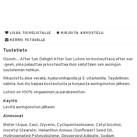
taloöljyt
talovoiteet
LISÄÄ TOIVELISTALLE
KIRJOITA ARVOSTELU
t
KERRO YSTÄVÄLLE
Tuotetieto
stenlähtö
sasto
ito
iikkalaukkuja
Ooooh... After Sun Delight After Sun Lotion on kosteuttava after sun
sväri
inkotuotteet
sit
mit
otteita
-geeli, joka palauttaa ja kosteuttaa ihon säilyttäen sen auringon
suuteleman hehkun.
toaineet
koistuotteet
er shave balm
ko
onhoito
Rikastettu aloe veralla, hyaluronihapolla ja E-vitamiinilla. Täydellinen
toilu
eruskettavat tuotteet
er shave lotion
inkotuotteet
valinta, kun iho kaipaa kosteutusta ja korjausta auringonoton jälkeen.
kölaitteet
Lotion on 100% vegaaninen ja parabeeniton.
vovoiteet
 de cologne
dorantit
linssit
Käyttö
mpoot
metiikkalaukkuja
 de toilette
koistuotteet
UE
Levitä auringonoton jälkeen
vikkeita
rinta
japakkaukset
eruskettavat tuotteet
e
Ainesosat
spalvelu
japakkaus
vojen poisto
Water (Aqua, Eau), Glycerin, Cyclopentasiloxane, Cetyl Alcohol,
 10
 System
ksiä & vastauksia
Isocetyl Stearate, Helianthus Annuus (Sunflower) Seed Oil,
amiot
ien hoito
Hydrogenated Polyisobutene, Diisopropyl Adipate, Sodium
he 1: Puhdistus
ito