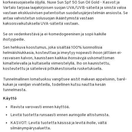
korkeasuojaisella öljyllä. Nuxe Sun Spf 50 Sun Oil Gold - Kasvot ja
tuotetta
ranajotuotteet
Vartalo tarjoaa laajakirjoisen suojan UVA/UVB-säteitä ja sinistä valoa
hkugeelit & saippuat
he 2: Kirkastus
ien- ja Vartalonhoito
vastaan eksklusiivisen patentoitun suodatusjärjestelmän ansiosta. Se
 verkkokaupasta
ta & Viikset
talovoiteet
antaa vahvistetun solusuojan ikääntymistä vastaan
he 3: Kosteutus
teudenhoito
likiilto
t
kaksoisvaikutuksella UVA-säteitä vastaan.
distaminen
rinta ja naamiot
lipuna
matics Elixir
o
Se on vedenkestävä ja ei-komedogeeninen ja sopii kaikille
rumit
ihotyypeille.
distus
ltenrajausväri
yx
inkosuoja
Sen hehkuva koostumus, joka sisältää 100% luonnollisia
mänympärysvoiteet
rumit
makarvat
nique Happy
aihetta Miehille
helmiäishiukkasia, kosteuttaa ja imeytyy nopeasti ihoon jättäen ei-
rasvaisen kalvon, kaunistaen kaikkia ihonsävyjä uskomattoman
mien/Huulten Hoito
miväri
nique Happy For Men
nhoito
kimaltelevalla ja kultaisella viimeistelyllä. Iho on kaunistettu,
kosteutettu ja säteilevä pitkäkestoisella rusketuksella.
kkisiveltmit
kastus
Tunnelmallinen lomatuoksu vangitsee aistit makean appelsiinin, tiaré-
kkivoide
teutus & Soujaus
kukan ja vaniljan vivahteilla, todellinen kutsu nauttia kesän
tunnelmasta.
tevoide
ranajo & Ihonpuhdistus
Käyttö
justusvoide
Ravista varovasti ennen käyttöä.
kipuna
Levitä tuotetta runsaasti ennen auringolle altistumista.
teri
KASVOT: Levitä tuotetta käsissä ja levitä iholle, vältä
silmänympärysaluetta.
siväri