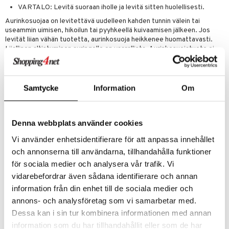
VARTALO: Levitä suoraan iholle ja levitä sitten huolellisesti.
mänrajauskynät
Aurinkosuojaa on levitettävä uudelleen kahden tunnin välein tai
useammin uimisen, hikoilun tai pyyhkeellä kuivaamisen jälkeen. Jos
levität liian vähän tuotetta, aurinkosuoja heikkenee huomattavasti.
Liiallinen altistuminen auringolle on vaarallista. Aurinkosuojatuote ei
anna 100 % suojaa. Vältä altistumista auringolle keskipäivällä.
Ainesosat
COCO-CAPRYLATE/CAPRATE, C12-15 ALKYL BENZOATE,
Samtycke
Information
Om
DIBUTYL ADIPATE, DIISOPROPYL SEBACATE, DIETHYLAMINO
HYDROXYBENZOYL HEXYL BENZOATE, BIS-
ETHYLHEXYLOXYPHENOL METHOXYPHENYL TRIAZINE,
Denna webbplats använder cookies
ETHYLHEXYL TRIAZONE, HYDROGENATED CASTOR
OIL/SEBACIC ACID COPOLYMER, MICA, DEXTRIN MYRISTATE,
Vi använder enhetsidentifierare för att anpassa innehållet
ISOPROPYL LAUROYL SARCOSINATE, PARFUM/FRAGRANCE, CI
och annonserna till användarna, tillhandahålla funktioner
77891/TITANIUM DIOXIDE, HELIANTHUS ANNUUS (SUNFLOWER)
SEED OIL, CI 77491/IRON OXIDES, ETHYL FERULATE,
för sociala medier och analysera vår trafik. Vi
ROSMARINUS OFFICINALIS (ROSEMARY) LEAF EXTRACT,
vidarebefordrar även sådana identifierare och annan
TOCOPHEROL, TETRAMETHYL
information från din enhet till de sociala medier och
ACETYLOCTAHYDRONAPHTHALENES, CITRUS AURANTIUM
PEEL OIL, LINALYL ACETATE, LIMONENE, LINALOOL,
annons- och analysföretag som vi samarbetar med.
CITRONELLOL, DIMETHYL PHENETHYL ACETATE, GERANIOL,
Dessa kan i sin tur kombinera informationen med annan
PELARGONIUM GRAVEOLENS FLOWER OIL, ISOEUGENYL
information som du har tillhandahållit eller som de har
ACETATE [N5603/A].