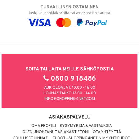
TURVALLINEN OSTAMINEN
laskulla, pankkikortilla tai asiakastilin kautta
SOITA TAI LAITA MEILLE SÄHKÖPOSTIA
0800 9 18486
AUKIOLOAJAT: 10.00 - 16.00
LOUNASTAUKO 13.00 - 14.00
INFO@SHOPPING4NET.COM
ASIAKASPALVELU
OMA PROFIILI
KYSYMYKSIÄ & VASTAUKSIA
OLEN UNOHTANUT ASIAKASTIETONI
OTA YHTEYTTÄ
EDULLISET HINNAT
EHDOT - SHOPPING4NETIN MYYNTIEHDOT