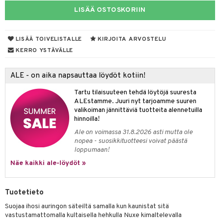
LISÄÄ OSTOSKORIIN
taloöljyt
talovoiteet
LISÄÄ TOIVELISTALLE
KIRJOITA ARVOSTELU
KERRO YSTÄVÄLLE
t
ALE - on aika napsauttaa löydöt kotiin!
stenlähtö
sasto
ito
iikkalaukkuja
Tartu tilaisuuteen tehdä löytöjä suuresta
sväri
inkotuotteet
sit
mit
otteita
ALEstamme. Juuri nyt tarjoamme suuren
valikoiman jännittäviä tuotteita alennetuilla
toaineet
koistuotteet
er shave balm
ko
onhoito
hinnoilla!
toilu
eruskettavat tuotteet
er shave lotion
inkotuotteet
Ale on voimassa 31.8.2026 asti mutta ole
nopea - suosikkituotteesi voivat päästä
kölaitteet
vovoiteet
 de cologne
dorantit
linssit
loppumaan!
Näe kaikki ale-löydöt »
mpoot
metiikkalaukkuja
 de toilette
koistuotteet
UE
vikkeita
rinta
japakkaukset
eruskettavat tuotteet
e
spalvelu
Tuotetieto
japakkaus
vojen poisto
 10
 System
Suojaa ihosi auringon säteiltä samalla kun kaunistat sitä
ksiä & vastauksia
vastustamattomalla kultaisella hehkulla Nuxe kimaltelevalla
amiot
ien hoito
he 1: Puhdistus
ito