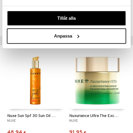
samlat in när du har använt deras tjänster. Du godkänner
våra cookies vid fortsatt användande av vår webbplats.
Tuotenumero
Tillåt alla
CNXBI-QX-150-XX-XX
Anpassa
Vinkkejä sinulle
Nuxe Sun Spf 30 Sun Oil Gold - Face Body
Nuxuriance Ultra The Exceptional Cream
NUXE
NUXE
48,94
91,95
€
€