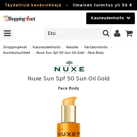
Täydellisiä kesävinkkejä
-
Ilmainen toimitus yli 50 €
Kauneudenhoito
ERKKEJÄ
Kauneudenhoito
M BRANDS
T
Piilolinssit
Shopping4net
»
Kauneudenhoito
»
Naisille
»
Vartalonhoito
»
Aurinkotuotteet
»
Nuxe Sun Spf 50 Sun Oil Gold - Face Body
JAT
Luontaistuotteet
UOTTEITA
Apteekki
Nuxe Sun Spf 50 Sun Oil Gold
Fitness
Face Body
t
Koti & Sisustus
t Set
ito
Lelut, Lapsi & Vauva
jat / Kammat
inkotuotteet
Tuotemerkkejä
skuurit
koistuotteet
lakorut
iikka
Kampanjat
stenlähtö
eruskettavat tuotteet
vakorut
t Set
mit