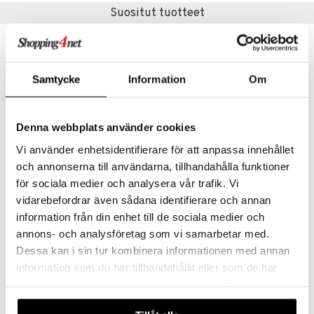
kkivoide
Suositut tuotteet
teutus & Soujaus
tevoide
ranajo & Ihonpuhdistus
justusvoide
Samtycke
Information
Om
kipuna
teri
Denna webbplats använder cookies
siväri
Vi använder enhetsidentifierare för att anpassa innehållet
mänrajauskynät
och annonserna till användarna, tillhandahålla funktioner
Saatavana useana vaihtoehtona
för sociala medier och analysera vår trafik. Vi
Design Letters Dip Dye Scented Candle Large
Essências de Portugal Candle Grape
vidarebefordrar även sådana identifierare och annan
DESIGN LETTERS
ESSÊNCIAS DE PORTUGAL
information från din enhet till de sociala medier och
14,95
34,95
€
€
annons- och analysföretag som vi samarbetar med.
Dessa kan i sin tur kombinera informationen med annan
information som du har tillhandahållit eller som de har
uutuus
samlat in när du har använt deras tjänster. Du godkänner
våra cookies vid fortsatt användande av vår webbplats.