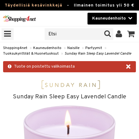
Täydellisiä kesävinkkejä
-
Ilmainen toimitus yli 50 €
Kauneudenhoito
ERKKEJÄ
Kauneudenhoito
M BRANDS
T
Piilolinssit
Shopping4net
»
Kauneudenhoito
»
Naisille
»
Parfyymit
»
Tuoksukynttilät & Huonetuoksut
»
Sunday Rain Sleep Easy Lavendel Candle
JAT
Luontaistuotteet
×
UOTTEITA
Tuote on poistettu valikoimasta
Apteekki
Fitness
t
Koti & Sisustus
Sunday Rain Sleep Easy Lavendel Candle
t Set
ito
Lelut, Lapsi & Vauva
jat / Kammat
inkotuotteet
Tuotemerkkejä
skuurit
koistuotteet
lakorut
iikka
Kampanjat
stenlähtö
eruskettavat tuotteet
vakorut
t Set
mit