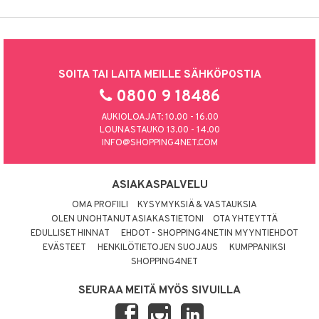
SOITA TAI LAITA MEILLE SÄHKÖPOSTIA
0800 9 18486
AUKIOLOAJAT: 10.00 - 16.00
LOUNASTAUKO 13.00 - 14.00
INFO@SHOPPING4NET.COM
ASIAKASPALVELU
OMA PROFIILI
KYSYMYKSIÄ & VASTAUKSIA
OLEN UNOHTANUT ASIAKASTIETONI
OTA YHTEYTTÄ
EDULLISET HINNAT
EHDOT - SHOPPING4NETIN MYYNTIEHDOT
EVÄSTEET
HENKILÖTIETOJEN SUOJAUS
KUMPPANIKSI
SHOPPING4NET
SEURAA MEITÄ MYÖS SIVUILLA