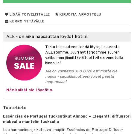
eruskettavat tuotteet
toilu
eruskettavat tuotteet
er shave lotion
inkotuotteet
kojen hoito
kölaitteet
vovoiteet
 de cologne
dorantit
linssit
LISÄÄ TOIVELISTALLE
KIRJOITA ARVOSTELU
KERRO YSTÄVÄLLE
vojen poisto
mpoot
metiikkalaukkuja
 de toilette
koistuotteet
UE
ien hoito
vikkeita
rinta
japakkaukset
eruskettavat tuotteet
e
ALE - on aika napsauttaa löydöt kotiin!
spalvelu
rinta
japakkaus
vojen poisto
 10
 System
Tartu tilaisuuteen tehdä löytöjä suuresta
ksiä & vastauksia
ALEstamme. Juuri nyt tarjoamme suuren
pytuotteita
amiot
ien hoito
he 1: Puhdistus
ito
valikoiman jännittäviä tuotteita alennetuilla
tuotetta
hinnoilla!
hkugeelit & saippuat
ranajotuotteet
hkugeelit & saippuat
he 2: Kirkastus
ien- ja Vartalonhoito
Ale on voimassa 31.8.2026 asti mutta ole
 verkkokaupasta
taloöljyt
ta & Viikset
talovoiteet
he 3: Kosteutus
nopea - suosikkituotteesi voivat päästä
teudenhoito
likiilto
t
loppumaan!
talovoiteet
distaminen
rinta ja naamiot
lipuna
matics Elixir
o
Näe kaikki ale-löydöt »
rumit
distus
ltenrajausväri
yx
inkosuoja
mänympärysvoiteet
rumit
Tuotetieto
makarvat
nique Happy
aihetta Miehille
Essências de Portugal Tuoksutikut Almond – Elegantti diffuusori
mien/Huulten Hoito
miväri
nique Happy For Men
nhoito
makealla mantelin tuoksulla
kkisiveltmit
kastus
Luo harmoninen ja kutsuva ilmapiiri Essências de Portugal Diffuser