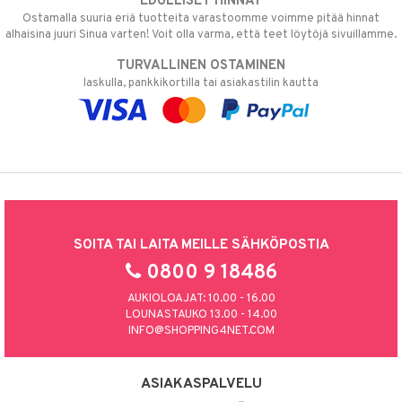
EDULLISET HINNAT
Ostamalla suuria eriä tuotteita varastoomme voimme pitää hinnat
alhaisina juuri Sinua varten! Voit olla varma, että teet löytöjä sivuillamme.
TURVALLINEN OSTAMINEN
laskulla, pankkikortilla tai asiakastilin kautta
SOITA TAI LAITA MEILLE SÄHKÖPOSTIA
0800 9 18486
AUKIOLOAJAT: 10.00 - 16.00
LOUNASTAUKO 13.00 - 14.00
INFO@SHOPPING4NET.COM
ASIAKASPALVELU