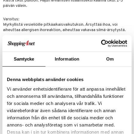
Kasta tikut pulloon. Hajun leviämisen lisäämiseksi käännä tikut 2-3
päivän välein.
Varoitus:
Myrkyllistä vesieliöille pitkäaikaisvaikutuksin. Ärsyttää ihoa, voi
aiheuttaa allergisen ihoreaktion, aiheuttaa vakavaa silmä-ärsytystä.
Nieltynä: ota heti yhteys myrkytystietokeskukseen tai lääkäriin.
Ihokosketuksessa: pese runsaalla vedellä.
Ihoärsytyksen sattuessa: hakeudu lääkärin hoitoon.
Samtycke
Information
Om
Silmien joutuessa kosketuksiin: huuhtele varovasti vedellä usean
minuutin ajan. Poista mahdolliset piilolinssit, jos se on helppoa. Jatka
huuhtelua. Jos silmä-ärsytys jatkuu: hakeudu lääkärin hoitoon.
Denna webbplats använder cookies
Vältä höyryjen hengittämistä.
Vi använder enhetsidentifierare för att anpassa innehållet
Sisältö/astia hävitetään jätehuollossa paikallisten määräysten
mukaisesti.
och annonserna till användarna, tillhandahålla funktioner
Säilytettävä lasten ulottumattomissa.
för sociala medier och analysera vår trafik. Vi
vidarebefordrar även sådana identifierare och annan
Älä yritä sytyttää puutikkuja.
information från din enhet till de sociala medier och
Estä nesteen joutuminen kosketuksiin huonekalujen kanssa.
annons- och analysföretag som vi samarbetar med.
Ainesosat
Dessa kan i sin tur kombinera informationen med annan