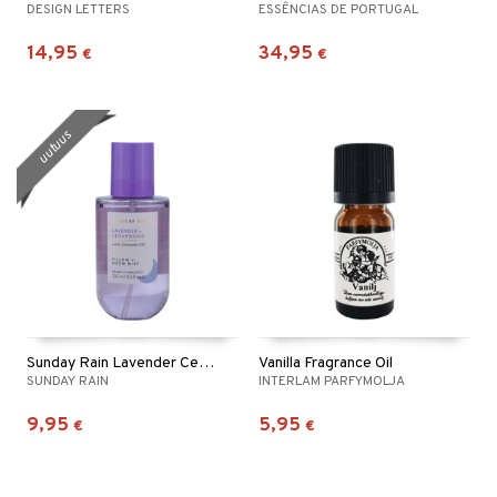
DESIGN LETTERS
ESSÊNCIAS DE PORTUGAL
14,95
34,95
€
€
uutuus
Sunday Rain Lavender Cederwood Pillow + Room Mist
Vanilla Fragrance Oil
SUNDAY RAIN
INTERLAM PARFYMOLJA
9,95
5,95
€
€