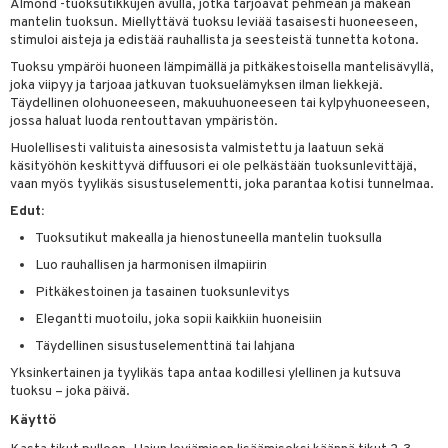
Almond -tuoksutikkujen avulla, jotka tarjoavat pehmeän ja makean
kkivoide
teutus & Soujaus
mantelin tuoksun. Miellyttävä tuoksu leviää tasaisesti huoneeseen,
stimuloi aisteja ja edistää rauhallista ja seesteistä tunnetta kotona.
tevoide
ranajo & Ihonpuhdistus
Tuoksu ympäröi huoneen lämpimällä ja pitkäkestoisella mantelisävyllä,
justusvoide
joka viipyy ja tarjoaa jatkuvan tuoksuelämyksen ilman liekkejä.
Täydellinen olohuoneeseen, makuuhuoneeseen tai kylpyhuoneeseen,
kipuna
jossa haluat luoda rentouttavan ympäristön.
Huolellisesti valituista ainesosista valmistettu ja laatuun sekä
teri
käsityöhön keskittyvä diffuusori ei ole pelkästään tuoksunlevittäjä,
vaan myös tyylikäs sisustuselementti, joka parantaa kotisi tunnelmaa.
siväri
Edut:
mänrajauskynät
Tuoksutikut makealla ja hienostuneella mantelin tuoksulla
Luo rauhallisen ja harmonisen ilmapiirin
Pitkäkestoinen ja tasainen tuoksunlevitys
Elegantti muotoilu, joka sopii kaikkiin huoneisiin
Täydellinen sisustuselementtinä tai lahjana
Yksinkertainen ja tyylikäs tapa antaa kodillesi ylellinen ja kutsuva
tuoksu – joka päivä.
Käyttö