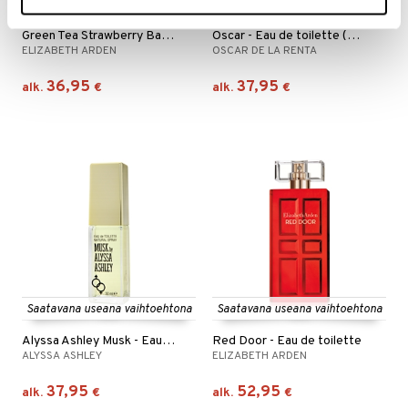
Saatavana useana vaihtoehtona
Saatavana useana vaihtoehtona
Green Tea Strawberry Basil - Eau de toilette
Oscar - Eau de toilette (Edt) Spray
ELIZABETH ARDEN
OSCAR DE LA RENTA
36,95
37,95
alk.
€
alk.
€
Saatavana useana vaihtoehtona
Saatavana useana vaihtoehtona
Alyssa Ashley Musk - Eau de toilette (Edt) spray
Red Door - Eau de toilette
ALYSSA ASHLEY
ELIZABETH ARDEN
37,95
52,95
alk.
€
alk.
€