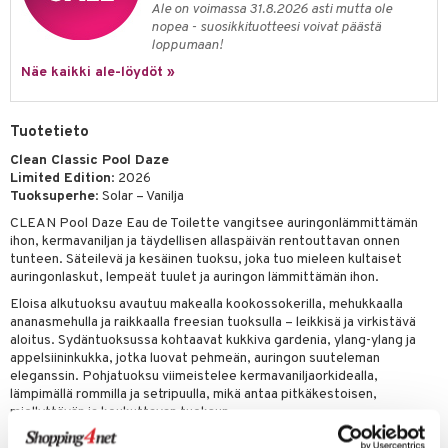
Ale on voimassa 31.8.2026 asti mutta ole
kkivoide
teutus & Soujaus
nopea - suosikkituotteesi voivat päästä
loppumaan!
tevoide
ranajo & Ihonpuhdistus
Näe kaikki ale-löydöt »
justusvoide
kipuna
Tuotetieto
teri
Clean Classic Pool Daze
Limited Edition
: 2026
siväri
Tuoksuperhe
: Solar – Vanilja
mänrajauskynät
CLEAN Pool Daze Eau de Toilette vangitsee auringonlämmittämän
ihon, kermavaniljan ja täydellisen allaspäivän rentouttavan onnen
tunteen. Säteilevä ja kesäinen tuoksu, joka tuo mieleen kultaiset
auringonlaskut, lempeät tuulet ja auringon lämmittämän ihon.
Eloisa alkutuoksu avautuu makealla kookossokerilla, mehukkaalla
ananasmehulla ja raikkaalla freesian tuoksulla – leikkisä ja virkistävä
aloitus. Sydäntuoksussa kohtaavat kukkiva gardenia, ylang-ylang ja
appelsiininkukka, jotka luovat pehmeän, auringon suuteleman
eleganssin. Pohjatuoksu viimeistelee kermavaniljaorkidealla,
lämpimällä rommilla ja setripuulla, mikä antaa pitkäkestoisen,
miellyttävän ja koukuttavan tuoksun.
CLEAN Pool Daze on vegaaninen Eau de Toilette tuoksuperheessä