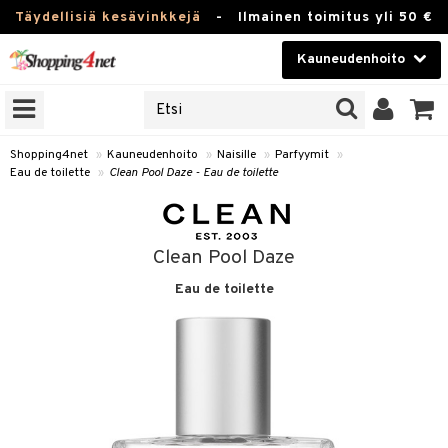
Täydellisiä kesävinkkejä
-
Ilmainen toimitus yli 50 €
Kauneudenhoito
ERKKEJÄ
Kauneudenhoito
M BRANDS
T
Piilolinssit
Shopping4net
»
Kauneudenhoito
»
Naisille
»
Parfyymit
»
Eau de toilette
»
Clean Pool Daze - Eau de toilette
JAT
Luontaistuotteet
UOTTEITA
Apteekki
Clean Pool Daze
Fitness
Eau de toilette
t
Koti & Sisustus
t Set
ito
Lelut, Lapsi & Vauva
jat / Kammat
inkotuotteet
Tuotemerkkejä
skuurit
koistuotteet
lakorut
iikka
Kampanjat
stenlähtö
eruskettavat tuotteet
vakorut
t Set
mit