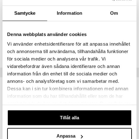
Solar Vanilla – täydellinen sinulle, joka haluat kantaa kevyttä, lämmintä
ja kesäistä tunnustuoksua ympäri vuoden.
Samtycke
Information
Om
Alkutuoksut
: Kookossokeri, freesia, ananasmehu
Sydäntuoksut
: Gardenia, ylang-ylang, appelsiininkukka
Pohjatuoksut
: Vaniljaorkidea, rommi, setripuu
Denna webbplats använder cookies
Vi använder enhetsidentifierare för att anpassa innehållet
Tuotenumero
och annonserna till användarna, tillhandahålla funktioner
C12BL-12-60-XX-XX
för sociala medier och analysera vår trafik. Vi
vidarebefordrar även sådana identifierare och annan
Suositut tuotteet
information från din enhet till de sociala medier och
annons- och analysföretag som vi samarbetar med.
Dessa kan i sin tur kombinera informationen med annan
information som du har tillhandahållit eller som de har
samlat in när du har använt deras tjänster. Du godkänner
våra cookies vid fortsatt användande av vår webbplats.
Tillåt alla
Anpassa