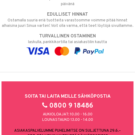
päivänä
EDULLISET HINNAT
Ostamalla suuria eriä tuotteita varastoomme voimme pitää hinnat
alhaisina juuri Sinua varten! Voit olla varma, että teet löytöjä sivuillamme.
TURVALLINEN OSTAMINEN
laskulla, pankkikortilla tai asiakastilin kautta
SOITA TAI LAITA MEILLE SÄHKÖPOSTIA
0800 9 18486
AUKIOLOAJAT: 10.00 - 16.00
LOUNASTAUKO 13.00 - 14.00
ASIAKASPALVELUMME PUHELIMITSE ON SULJETTUNA 29.6.–