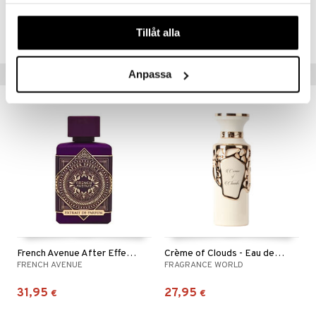
samlat in när du har använt deras tjänster. Du godkänner
Tuotenumero
våra cookies vid fortsatt användande av vår webbplats.
CAMO4-CC-30-XX-XX
Tillåt alla
Suositut tuotteet
Anpassa
French Avenue After Effect - Extrait de parfum
Crème of Clouds - Eau de parfum
FRENCH AVENUE
FRAGRANCE WORLD
31,95
27,95
€
€