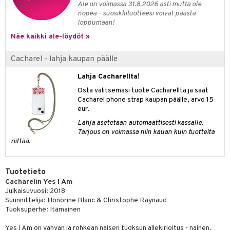
Ale on voimassa 31.8.2026 asti mutta ole
kkivoide
teutus & Soujaus
nopea - suosikkituotteesi voivat päästä
loppumaan!
tevoide
ranajo & Ihonpuhdistus
Näe kaikki ale-löydöt »
justusvoide
Cacharel - lahja kaupan päälle
kipuna
Lahja Cacharellta!
teri
Osta valitsemasi tuote Cacharellta ja saat
siväri
Cacharel phone strap kaupan päälle, arvo 15
eur.
mänrajauskynät
Lahja asetetaan automaattisesti kassalle.
Tarjous on voimassa niin kauan kuin tuotteita
riittää.
Tuotetieto
Cacharelin Yes I Am
Julkaisuvuosi: 2018
Suunnittelija: Honorine Blanc & Christophe Raynaud
Tuoksuperhe: Itämainen
Yes I Am on vahvan ja rohkean naisen tuoksun allekirjoitus - nainen,