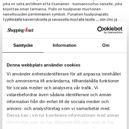
joka on sekä aistillinen että itsenäinen - kunnianosoitus naiselle, joka
kirjoittaa oman tarinansa. Pullo on huulipunan muotoinen -
naisellisuuden perimmäinen symboli. Punainen huulipunapallo
tyylikkäällä kaiverruksella ja savuisella mustalla lasilla ... niin chic ja
lumoavaa kuin olla voi.
Yes I Am - tuoksu on Cacharelin ensimmäinen Spicy Cremoso-tuoksu.
Rohkea mausteinen ja kermainen sointu on uskomattoman koukuttava
Samtycke
Information
Om
ja kietoo ihon ympärille sen aistillisella sydämellä, kukannuoteilla, jotka
lisäävät energiaa. Mandariinin ja vadelman tärkeimmät nuotit sekä
inkiväärikukan, gardenian ja jasmiinin aistillinen sydän.
Denna webbplats använder cookies
Huippunuotit:
vadelma, mandariini, bergamotti ja sitruuna
Vi använder enhetsidentifierare för att anpassa innehållet
Keskinuotit:
inkivääri, jasmiini, gardenia, appelsiinikukka, ruusut ja
och annonserna till användarna, tillhandahålla funktioner
meripihka
för sociala medier och analysera vår trafik. Vi
Pohjanuotit:
kardemumma, santelipuu, vanilja, karamelli, lakritsi,
vidarebefordrar även sådana identifierare och annan
maito, meripihka ja bentsoiini
information från din enhet till de sociala medier och
annons- och analysföretag som vi samarbetar med.
Dessa kan i sin tur kombinera informationen med annan
information som du har tillhandahållit eller som de har