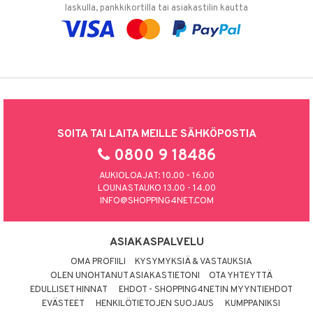
laskulla, pankkikortilla tai asiakastilin kautta
SOITA TAI LAITA MEILLE SÄHKÖPOSTIA
0800 9 18486
AUKIOLOAJAT: 10.00 - 16.00
LOUNASTAUKO 13.00 - 14.00
INFO@SHOPPING4NET.COM
ASIAKASPALVELU
OMA PROFIILI
KYSYMYKSIÄ & VASTAUKSIA
OLEN UNOHTANUT ASIAKASTIETONI
OTA YHTEYTTÄ
EDULLISET HINNAT
EHDOT - SHOPPING4NETIN MYYNTIEHDOT
EVÄSTEET
HENKILÖTIETOJEN SUOJAUS
KUMPPANIKSI