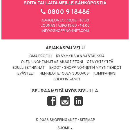
SOITA TAI LAITA MEILLE SÄHKÖPOSTIA
0800 9 18486
AUKIOLOAJAT: 10.00 - 16.00
LOUNASTAUKO 13.00 - 14.00
INFO@SHOPPING4NET.COM
ASIAKASPALVELU
OMA PROFIILI
KYSYMYKSIÄ & VASTAUKSIA
OLEN UNOHTANUT ASIAKASTIETONI
OTA YHTEYTTÄ
EDULLISET HINNAT
EHDOT - SHOPPING4NETIN MYYNTIEHDOT
EVÄSTEET
HENKILÖTIETOJEN SUOJAUS
KUMPPANIKSI
SHOPPING4NET
SEURAA MEITÄ MYÖS SIVUILLA
© 2026 SHOPPING4NET
•
SITEMAP
SUOMI