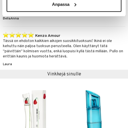
Anpassa
Amour
Minun ihollani liian voimakas ja tunkkainen. Kaunis pullo.
BellaAnna
Kenzo Amour
Tässä on ehdoton kaikkien aikojen suosikkituoksuni! Ikinä ei ole
kehuttu näin paljoa tuoksun perusteella. Olen käyttänyt tätä
"päivittäin" kolmisen vuotta, enkä luopuisi kyllä tästä millään. Pullo on
erittäin kaunis ja huomiota herättävä.
Laura
Vinkkejä sinulle