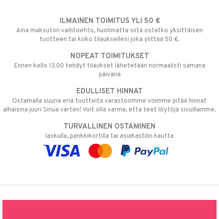
ILMAINEN TOIMITUS YLI 50 €
Aina maksuton vaihtoehto, huolimatta siitä ostatko yksittäisen
tuotteen tai koko tilauksellesi joka ylittää 50 €.
NOPEAT TOIMITUKSET
Ennen kello 13.00 tehdyt tilaukset lähetetään normaalisti samana
päivänä
EDULLISET HINNAT
Ostamalla suuria eriä tuotteita varastoomme voimme pitää hinnat
alhaisina juuri Sinua varten! Voit olla varma, että teet löytöjä sivuillamme.
TURVALLINEN OSTAMINEN
laskulla, pankkikortilla tai asiakastilin kautta