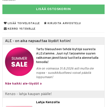
eruskettavat tuotteet
toilu
eruskettavat tuotteet
er shave lotion
inkotuotteet
LISÄÄ OSTOSKORIIN
kojen hoito
kölaitteet
vovoiteet
 de cologne
dorantit
linssit
vojen poisto
mpoot
metiikkalaukkuja
 de toilette
koistuotteet
UE
LISÄÄ TOIVELISTALLE
KIRJOITA ARVOSTELU
ien hoito
vikkeita
rinta
japakkaukset
eruskettavat tuotteet
e
KERRO YSTÄVÄLLE
spalvelu
rinta
japakkaus
vojen poisto
 10
 System
ksiä & vastauksia
ALE - on aika napsauttaa löydöt kotiin!
pytuotteita
amiot
ien hoito
he 1: Puhdistus
ito
tuotetta
Tartu tilaisuuteen tehdä löytöjä suuresta
hkugeelit & saippuat
ranajotuotteet
hkugeelit & saippuat
he 2: Kirkastus
ien- ja Vartalonhoito
ALEstamme. Juuri nyt tarjoamme suuren
 verkkokaupasta
valikoiman jännittäviä tuotteita alennetuilla
taloöljyt
ta & Viikset
talovoiteet
he 3: Kosteutus
teudenhoito
likiilto
t
hinnoilla!
talovoiteet
distaminen
Ale on voimassa 31.8.2026 asti mutta ole
rinta ja naamiot
lipuna
matics Elixir
o
nopea - suosikkituotteesi voivat päästä
rumit
loppumaan!
distus
ltenrajausväri
yx
inkosuoja
Näe kaikki ale-löydöt »
mänympärysvoiteet
rumit
makarvat
nique Happy
aihetta Miehille
Kenzo - lahja kaupan päälle!
mien/Huulten Hoito
miväri
nique Happy For Men
nhoito
Lahja Kenzolta
kkisiveltmit
kastus