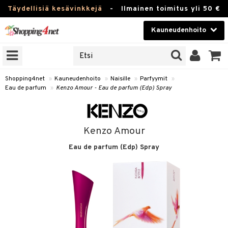
Täydellisiä kesävinkkejä
-
Ilmainen toimitus yli 50 €
Kauneudenhoito
ERKKEJÄ
Kauneudenhoito
M BRANDS
T
Piilolinssit
Shopping4net
»
Kauneudenhoito
»
Naisille
»
Parfyymit
»
Eau de parfum
»
Kenzo Amour - Eau de parfum (Edp) Spray
JAT
Luontaistuotteet
UOTTEITA
Apteekki
Kenzo Amour
Fitness
Eau de parfum (Edp) Spray
t
Koti & Sisustus
t Set
ito
Lelut, Lapsi & Vauva
jat / Kammat
inkotuotteet
Tuotemerkkejä
skuurit
koistuotteet
lakorut
iikka
Kampanjat
stenlähtö
eruskettavat tuotteet
vakorut
t Set
mit