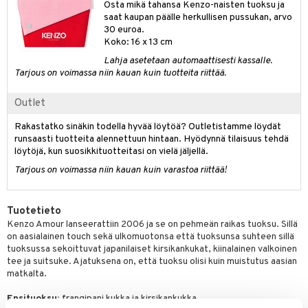
Osta mikä tahansa Kenzo-naisten tuoksu ja
kkivoide
teutus & Soujaus
saat kaupan päälle herkullisen pussukan, arvo
30 euroa.
tevoide
ranajo & Ihonpuhdistus
Koko: 16 x 13 cm
justusvoide
Lahja asetetaan automaattisesti kassalle.
Tarjous on voimassa niin kauan kuin tuotteita riittää.
kipuna
Outlet
teri
Rakastatko sinäkin todella hyvää löytöä? Outletistamme löydät
siväri
runsaasti tuotteita alennettuun hintaan. Hyödynnä tilaisuus tehdä
mänrajauskynät
löytöjä, kun suosikkituotteitasi on vielä jäljellä.
Tarjous on voimassa niin kauan kuin varastoa riittää!
Tuotetieto
Kenzo Amour lanseerattiin 2006 ja se on pehmeän raikas tuoksu. Sillä
on aasialainen touch sekä ulkomuotonsa että tuoksunsa suhteen sillä
tuoksussa sekoittuvat japanilaiset kirsikankukat, kiinalainen valkoinen
tee ja suitsuke. Ajatuksena on, että tuoksu olisi kuin muistutus aasian
matkalta.
Ensituoksu:
frangipani kukka ja kirsikankukka