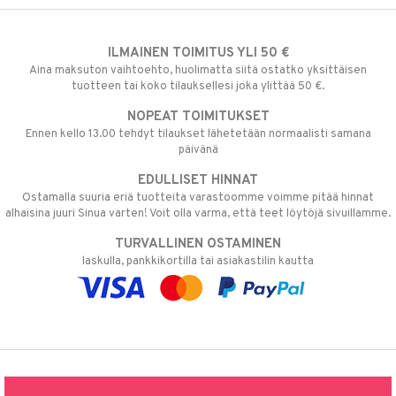
ILMAINEN TOIMITUS YLI 50 €
Aina maksuton vaihtoehto, huolimatta siitä ostatko yksittäisen
tuotteen tai koko tilauksellesi joka ylittää 50 €.
NOPEAT TOIMITUKSET
Ennen kello 13.00 tehdyt tilaukset lähetetään normaalisti samana
päivänä
EDULLISET HINNAT
Ostamalla suuria eriä tuotteita varastoomme voimme pitää hinnat
alhaisina juuri Sinua varten! Voit olla varma, että teet löytöjä sivuillamme.
TURVALLINEN OSTAMINEN
laskulla, pankkikortilla tai asiakastilin kautta