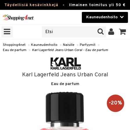
Täydellisiä kesävinkkejä
-
Ilmainen toimitus yli 50 €
Kauneudenhoito
ERKKEJÄ
Kauneudenhoito
M BRANDS
T
Piilolinssit
Shopping4net
»
Kauneudenhoito
»
Naisille
»
Parfyymit
»
Eau de parfum
»
Karl Lagerfeld Jeans Urban Coral - Eau de parfum
JAT
Luontaistuotteet
UOTTEITA
Apteekki
Karl Lagerfeld Jeans Urban Coral
Fitness
Eau de parfum
t
Koti & Sisustus
t Set
ito
Lelut, Lapsi & Vauva
-20%
jat / Kammat
inkotuotteet
Tuotemerkkejä
skuurit
koistuotteet
lakorut
iikka
Kampanjat
stenlähtö
eruskettavat tuotteet
vakorut
t Set
mit