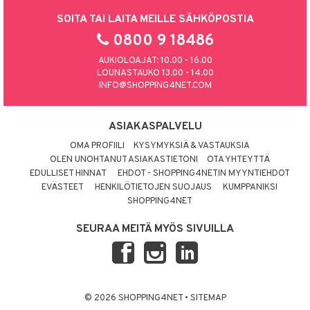
SOITA TAI LAITA MEILLE SÄHKÖPOSTIA
0800 9 18486
AUKIOLOAJAT: 10.00 - 16.00
LOUNASTAUKO 13.00 - 14.00
INFO@SHOPPING4NET.COM
ASIAKASPALVELU
OMA PROFIILI
KYSYMYKSIÄ & VASTAUKSIA
OLEN UNOHTANUT ASIAKASTIETONI
OTA YHTEYTTÄ
EDULLISET HINNAT
EHDOT - SHOPPING4NETIN MYYNTIEHDOT
EVÄSTEET
HENKILÖTIETOJEN SUOJAUS
KUMPPANIKSI
SHOPPING4NET
SEURAA MEITÄ MYÖS SIVUILLA
© 2026 SHOPPING4NET
•
SITEMAP