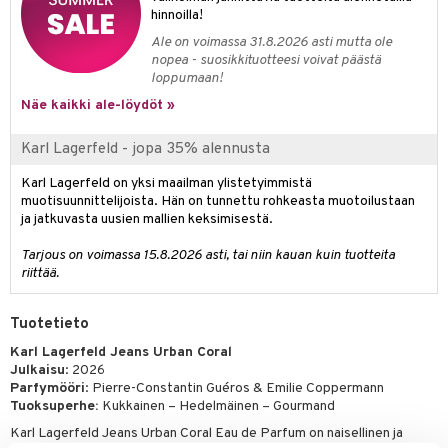
kkivoide
hinnoilla!
teutus & Soujaus
Ale on voimassa 31.8.2026 asti mutta ole
tevoide
ranajo & Ihonpuhdistus
nopea - suosikkituotteesi voivat päästä
loppumaan!
justusvoide
Näe kaikki ale-löydöt »
kipuna
Karl Lagerfeld - jopa 35% alennusta
teri
Karl Lagerfeld on yksi maailman ylistetyimmistä
siväri
muotisuunnittelijoista. Hän on tunnettu rohkeasta muotoilustaan
ja jatkuvasta uusien mallien keksimisestä.
mänrajauskynät
Tarjous on voimassa 15.8.2026 asti, tai niin kauan kuin tuotteita
riittää.
Tuotetieto
Karl Lagerfeld Jeans Urban Coral
Julkaisu
: 2026
Parfymööri
: Pierre-Constantin Guéros & Emilie Coppermann
Tuoksuperhe:
Kukkainen – Hedelmäinen – Gourmand
Karl Lagerfeld Jeans Urban Coral Eau de Parfum on naisellinen ja