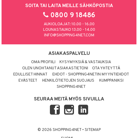
SOITA TAI LAITA MEILLE SÄHKÖPOSTIA
0800 9 18486
AUKIOLOAJAT: 10.00 - 16.00
LOUNASTAUKO 13.00 - 14.00
INFO@SHOPPING4NET.COM
ASIAKASPALVELU
OMA PROFIILI
KYSYMYKSIÄ & VASTAUKSIA
OLEN UNOHTANUT ASIAKASTIETONI
OTA YHTEYTTÄ
EDULLISET HINNAT
EHDOT - SHOPPING4NETIN MYYNTIEHDOT
EVÄSTEET
HENKILÖTIETOJEN SUOJAUS
KUMPPANIKSI
SHOPPING4NET
SEURAA MEITÄ MYÖS SIVUILLA
© 2026 SHOPPING4NET
•
SITEMAP