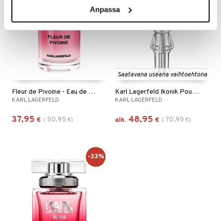
Anpassa
Saatavana useana vaihtoehtona
Fleur de Pivoine - Eau de parfum
Karl Lagerfeld Ikonik Pour Homme - Eau de parfum
KARL LAGERFELD
KARL LAGERFELD
37,95
48,95
50,95
70,95
€
(
€
)
alk.
€
(
€
)
-33%