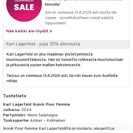
kkivoide
hinnoilla!
teutus & Soujaus
Ale on voimassa 31.8.2026 asti mutta ole
tevoide
ranajo & Ihonpuhdistus
nopea - suosikkituotteesi voivat päästä
loppumaan!
justusvoide
Näe kaikki ale-löydöt »
kipuna
Karl Lagerfeld - jopa 35% alennusta
teri
Karl Lagerfeld on yksi maailman ylistetyimmistä
siväri
muotisuunnittelijoista. Hän on tunnettu rohkeasta muotoilustaan
ja jatkuvasta uusien mallien keksimisestä.
mänrajauskynät
Tarjous on voimassa 15.8.2026 asti, tai niin kauan kuin tuotteita
riittää.
Tuotetieto
Karl Lagerfeld Ikonik Pour Femme
Julkaisu
: 2024
Parfymööri
: Marie Salamagne
Tuoksuperhe
: Amber – Kukkainen
Ikonik Pour Femme Karl Lagerfeldiltä on moderni, elegantti ja