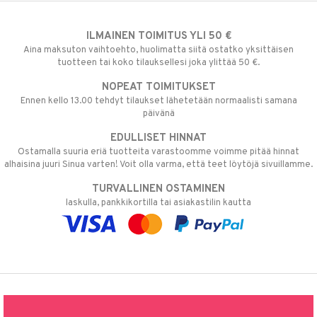
ILMAINEN TOIMITUS YLI 50 €
Aina maksuton vaihtoehto, huolimatta siitä ostatko yksittäisen
tuotteen tai koko tilauksellesi joka ylittää 50 €.
NOPEAT TOIMITUKSET
Ennen kello 13.00 tehdyt tilaukset lähetetään normaalisti samana
päivänä
EDULLISET HINNAT
Ostamalla suuria eriä tuotteita varastoomme voimme pitää hinnat
alhaisina juuri Sinua varten! Voit olla varma, että teet löytöjä sivuillamme.
TURVALLINEN OSTAMINEN
laskulla, pankkikortilla tai asiakastilin kautta