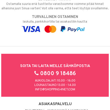
Ostamalla suuria eriä tuotteita varastoomme voimme pitää hinnat
alhaisina juuri Sinua varten! Voit olla varma, että teet löytöjä sivuillamme.
TURVALLINEN OSTAMINEN
laskulla, pankkikortilla tai asiakastilin kautta
SOITA TAI LAITA MEILLE SÄHKÖPOSTIA
0800 9 18486
AUKIOLOAJAT: 10.00 - 16.00
LOUNASTAUKO 13.00 - 14.00
INFO@SHOPPING4NET.COM
ASIAKASPALVELU