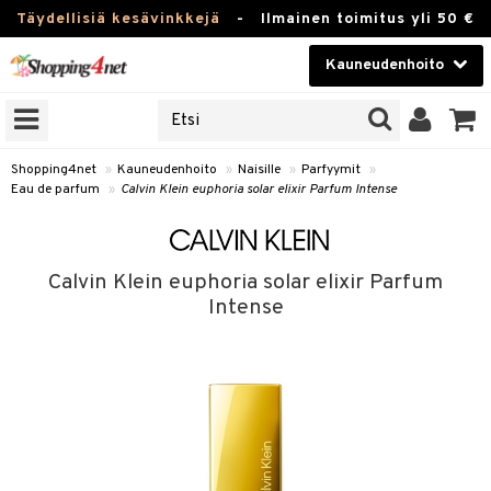
Täydellisiä kesävinkkejä
-
Ilmainen toimitus yli 50 €
Kauneudenhoito
ERKKEJÄ
Kauneudenhoito
M BRANDS
T
Piilolinssit
Shopping4net
»
Kauneudenhoito
»
Naisille
»
Parfyymit
»
Eau de parfum
»
Calvin Klein euphoria solar elixir Parfum Intense
JAT
Luontaistuotteet
UOTTEITA
Apteekki
Calvin Klein euphoria solar elixir Parfum
Fitness
Intense
t
Koti & Sisustus
t Set
ito
Lelut, Lapsi & Vauva
jat / Kammat
inkotuotteet
Tuotemerkkejä
skuurit
koistuotteet
lakorut
iikka
Kampanjat
stenlähtö
eruskettavat tuotteet
vakorut
t Set
mit