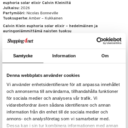
euphoria solar elixir Calvin Kleiniltä
Julkaisu
: 2026
Parfymööri
: Nicolas Bonneville
Tuoksuperhe:
Amber – Kukkainen
Calvin Klein euphoria solar elixir – hedelmäinen ja
auringonlämmittämä naisten tuoksu
Calvin Klein euphoria solar elixir Calvin Kleiniltä
on säteilevä ja
elinvoimainen naisten tuoksu, joka huokuu iloa ja energiaa. Tuoksu on
saanut inspiraationsa harvinaisesta
kukkivasta vaniljasta
, jossa
vaniljakukka levittää raikasta ja kevyesti hedelmäistä aromia, joka
Samtycke
Information
Om
antaa tuoksulle ainutlaatuisen ja modernin luonteen.
Mehukas
mango
tuo elinvoimaista ja energistä hedelmäisyyttä, joka
avaa tuoksun raikkaalla ja aurinkoisella vaikutelmalla. Sydämessä
Denna webbplats använder cookies
kultainen orkidea
kohtaa hedelmäisen avauksen ja luo lämpimän,
säteilevän hohteen. Pohjalla
vaniljauute ja setripuu-olemus
antavat
Vi använder enhetsidentifierare för att anpassa innehållet
pehmeän, kermaisen ja auringonlämmittämän lopetuksen, joka viipyy
och annonserna till användarna, tillhandahålla funktioner
iholla.
för sociala medier och analysera vår trafik. Vi
Korkealla
28 %:n parfyymipitoisuudella
euphoria solar elixir
vidarebefordrar även sådana identifierare och annan
tarjoaa intensiivisen tuoksuelämyksen
pitkäkestoisella
pysyvyydellä
. Tuloksena on
hedelmäinen, auringonlämmittämä ja
information från din enhet till de sociala medier och
elinvoimainen CK-tuoksu
– täydellinen sinulle, joka haluat kantaa
annons- och analysföretag som vi samarbetar med.
säteilevää ja positiivista tunnustuoksua.
Dessa kan i sin tur kombinera informationen med annan