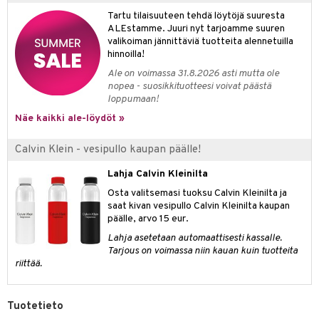
kkivoide
teutus & Soujaus
Tartu tilaisuuteen tehdä löytöjä suuresta
ALEstamme. Juuri nyt tarjoamme suuren
tevoide
ranajo & Ihonpuhdistus
valikoiman jännittäviä tuotteita alennetuilla
hinnoilla!
justusvoide
Ale on voimassa 31.8.2026 asti mutta ole
kipuna
nopea - suosikkituotteesi voivat päästä
loppumaan!
teri
Näe kaikki ale-löydöt »
siväri
Calvin Klein - vesipullo kaupan päälle!
mänrajauskynät
Lahja Calvin Kleinilta
Osta valitsemasi tuoksu Calvin Kleinilta ja
saat kivan vesipullo Calvin Kleinilta kaupan
päälle, arvo 15 eur.
Lahja asetetaan automaattisesti kassalle.
Tarjous on voimassa niin kauan kuin tuotteita
riittää.
Tuotetieto