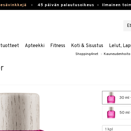
kesävinkkejä
-
45 päivän palautusoikeus -
Ilmainen toim
stuotteet
Apteekki
Fitness
Koti & Sisustus
Lelut, Lap
Shopping4net
»
Kauneudenhoito
r
30 ml 
50 ml 