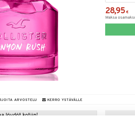
28,95
€
Maksa osamaksul
RJOITA ARVOSTELU
KERRO YSTÄVÄLLE
a löydöt kotiin!
isuuteen tehdä löytöjä suuresta ALEstamme. Juuri
mme suuren valikoiman jännittäviä tuotteita