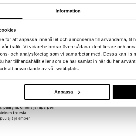
a hinnoilla!
massa 31.8.2026 asti mutta ole nopea -
Information
otteesi voivat päästä loppumaan!
i ale-löydöt »
cookies
e för att anpassa innehållet och annonserna till användarna, tillh
vår trafik. Vi vidarebefordrar även sådana identifierare och anna
Canyon Rush H
de toilette
nnons- och analysföretag som vi samarbetar med. Dessa kan i sin
HOLLISTER
ainen
har tillhandahållit eller som de har samlat in när du har använt
28,95
€
ortsatt användande av vår webbplats.
ksu on kukkaisen hedelmäinen ja sitrusmainen
lle ja seikkailulliselle naiselle.
iset tuoksunuotit yhdessä värikkäiden kesäkukkien
kailua. Parfyymin pohjatuoksusta löytyvät lämpimät,
Anpassa
uotit, jotka luovat rauhoittavaa ja mukavaa
ahtumarikkaalle päivälle!
, päärynä, omena ja raparperi
 sininen freesia
 puulajit ja amber