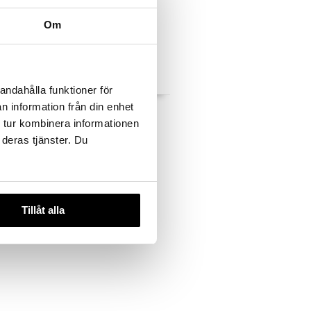
Om
andahålla funktioner för
n information från din enhet
im - Eau
Wave For Her - Eau de
parfum (Edp) Spray
 tur kombinera informationen
HOLLISTER
 deras tjänster. Du
31,95
€
Tillåt alla