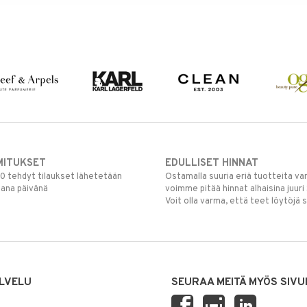
MITUKSET
EDULLISET HINNAT
00 tehdyt tilaukset lähetetään
Ostamalla suuria eriä tuotteita 
mana päivänä
voimme pitää hinnat alhaisina juuri
Voit olla varma, että teet löytöjä 
LVELU
SEURAA MEITÄ MYÖS SIVU