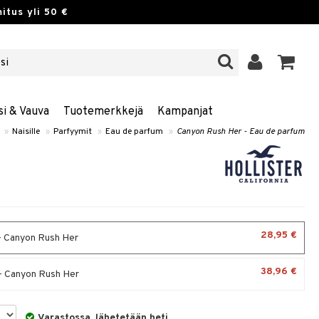
itus yli 50 €
si & Vauva
Tuotemerkkejä
Kampanjat
»
Naisille
»
Parfyymit
»
Eau de parfum
»
Canyon Rush Her - Eau de parfum
28,95 €
- Canyon Rush Her
38,96 €
- Canyon Rush Her
Varastossa, lähetetään heti