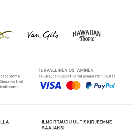
TURVALLINEN OSTAMINEN
varastoomme
laskulla, pankkikortilla tai asiakastilin kautta
 Sinua varten!
sivuillamme.
ILLA
ILMOITTAUDU UUTISKIRJEEMME
SAAJAKSI