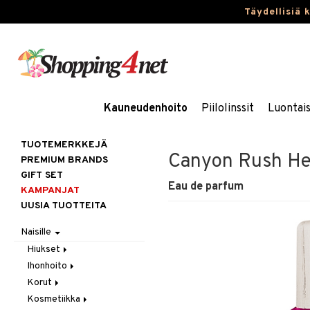
Täydellisiä 
Kauneudenhoito
Piilolinssit
Luontai
TUOTEMERKKEJÄ
Canyon Rush He
PREMIUM BRANDS
GIFT SET
Eau de parfum
KAMPANJAT
UUSIA TUOTTEITA
Naisille
Hiukset
Ihonhoito
Gift Set
Korut
Harjat / Kammat
Aurinkotuotteet
Kosmetiikka
Hiuskuurit
Erikoistuotteet
Kaulakorut