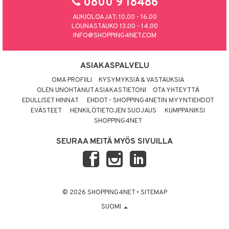
0800 9 18486
AUKIOLOAJAT: 10.00 - 16.00
LOUNASTAUKO 13.00 - 14.00
INFO@SHOPPING4NET.COM
ASIAKASPALVELU
OMA PROFIILI
KYSYMYKSIÄ & VASTAUKSIA
OLEN UNOHTANUT ASIAKASTIETONI
OTA YHTEYTTÄ
EDULLISET HINNAT
EHDOT - SHOPPING4NETIN MYYNTIEHDOT
EVÄSTEET
HENKILÖTIETOJEN SUOJAUS
KUMPPANIKSI
SHOPPING4NET
SEURAA MEITÄ MYÖS SIVUILLA
© 2026 SHOPPING4NET
•
SITEMAP
SUOMI