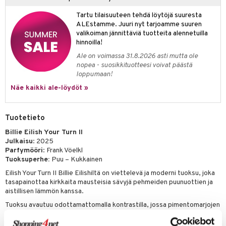
kkivoide
teutus & Soujaus
Tartu tilaisuuteen tehdä löytöjä suuresta
ALEstamme. Juuri nyt tarjoamme suuren
tevoide
ranajo & Ihonpuhdistus
valikoiman jännittäviä tuotteita alennetuilla
justusvoide
hinnoilla!
Ale on voimassa 31.8.2026 asti mutta ole
kipuna
nopea - suosikkituotteesi voivat päästä
loppumaan!
teri
Näe kaikki ale-löydöt »
siväri
mänrajauskynät
Tuotetieto
Billie Eilish Your Turn II
Julkaisu
: 2025
Parfymööri
: Frank Vöelkl
Tuoksuperhe:
Puu – Kukkainen
Eilish Your Turn II Billie Eilishiltä on viettelevä ja moderni tuoksu, joka
tasapainottaa kirkkaita mausteisia sävyjä pehmeiden puunuottien ja
aistillisen lämmön kanssa.
Tuoksu avautuu odottamattomalla kontrastilla, jossa pimentomarjojen
kuuma mausteisuus, mirabelleluumun täyteläinen makeus ja
mustaherukanlehtien vihreä raikkaus kohtaavat. Sydämessä kehittyy