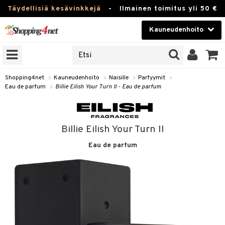
Täydellisiä kesävinkkejä
-
Ilmainen toimitus yli 50 €
Kauneudenhoito
ERKKEJÄ
Kauneudenhoito
M BRANDS
T
Piilolinssit
Shopping4net
»
Kauneudenhoito
»
Naisille
»
Parfyymit
»
Eau de parfum
»
Billie Eilish Your Turn II - Eau de parfum
JAT
Luontaistuotteet
UOTTEITA
Apteekki
Billie Eilish Your Turn II
Fitness
Eau de parfum
t
Koti & Sisustus
t Set
ito
Lelut, Lapsi & Vauva
jat / Kammat
inkotuotteet
Tuotemerkkejä
skuurit
koistuotteet
lakorut
iikka
Kampanjat
stenlähtö
eruskettavat tuotteet
vakorut
t Set
mit