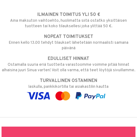
ILMAINEN TOIMITUS YLI 50 €
Aina maksuton vaihtoehto, huolimatta siitä ostatko yksittäisen
tuotteen tai koko tilauksellesi joka ylittää 50 €.
NOPEAT TOIMITUKSET
Ennen kello 13.00 tehdyt tilaukset lähetetään normaalisti samana
päivänä
EDULLISET HINNAT
Ostamalla suuria eriä tuotteita varastoomme voimme pitää hinnat
alhaisina juuri Sinua varten! Voit olla varma, että teet löytöjä sivuillamme.
TURVALLINEN OSTAMINEN
laskulla, pankkikortilla tai asiakastilin kautta