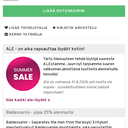
eruskettavat tuotteet
toilu
eruskettavat tuotteet
er shave lotion
inkotuotteet
LISÄÄ OSTOSKORIIN
kojen hoito
kölaitteet
vovoiteet
 de cologne
dorantit
linssit
vojen poisto
mpoot
metiikkalaukkuja
 de toilette
koistuotteet
UE
LISÄÄ TOIVELISTALLE
KIRJOITA ARVOSTELU
ien hoito
vikkeita
rinta
japakkaukset
eruskettavat tuotteet
e
KERRO YSTÄVÄLLE
spalvelu
rinta
japakkaus
vojen poisto
 10
 System
ksiä & vastauksia
ALE - on aika napsauttaa löydöt kotiin!
pytuotteita
amiot
ien hoito
he 1: Puhdistus
ito
tuotetta
Tartu tilaisuuteen tehdä löytöjä suuresta
hkugeelit & saippuat
ranajotuotteet
hkugeelit & saippuat
he 2: Kirkastus
ien- ja Vartalonhoito
ALEstamme. Juuri nyt tarjoamme suuren
 verkkokaupasta
valikoiman jännittäviä tuotteita alennetuilla
taloöljyt
ta & Viikset
talovoiteet
he 3: Kosteutus
teudenhoito
likiilto
t
hinnoilla!
talovoiteet
distaminen
Ale on voimassa 31.8.2026 asti mutta ole
rinta ja naamiot
lipuna
matics Elixir
o
nopea - suosikkituotteesi voivat päästä
rumit
loppumaan!
distus
ltenrajausväri
yx
inkosuoja
Näe kaikki ale-löydöt »
mänympärysvoiteet
rumit
makarvat
nique Happy
aihetta Miehille
Baldessarini - jopa 25% alennusta
mien/Huulten Hoito
miväri
nique Happy For Men
nhoito
Baldessarini – Separates the men from the boys! Erityiset
kkisiveltmit
kastus
miestentuoksut Baldessarinin muotitalolta, joka perustettiin