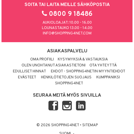
SOITA TAI LAITA MEILLE SÄHKÖPOSTIA
0800 9 18486
AUKIOLOAJAT: 10.00 - 16.00
LOUNASTAUKO 13.00 - 14.00
INFO@SHOPPING4NET.COM
ASIAKASPALVELU
OMA PROFIILI
KYSYMYKSIÄ & VASTAUKSIA
OLEN UNOHTANUT ASIAKASTIETONI
OTA YHTEYTTÄ
EDULLISET HINNAT
EHDOT - SHOPPING4NETIN MYYNTIEHDOT
EVÄSTEET
HENKILÖTIETOJEN SUOJAUS
KUMPPANIKSI
SHOPPING4NET
SEURAA MEITÄ MYÖS SIVUILLA
© 2026 SHOPPING4NET
•
SITEMAP
SUOMI