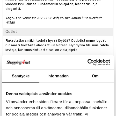
kkivoide
vuoden 1990 alussa. Tuotemerkki on ajaton, hienostunut ja
teutus & Soujaus
elegantti.
tevoide
ranajo & Ihonpuhdistus
Tarjous on voimassa 31.8.2026 asti, tai niin kauan kuin tuotteita
justusvoide
riittää.
kipuna
Outlet
teri
Rakastatko sinäkin todella hyvää löytöä? Outletistamme löydät
runsaasti tuotteita alennettuun hintaan. Hyödynnä tilaisuus tehdä
siväri
löytöjä, kun suosikkituotteitasi on vielä jäljellä.
mänrajauskynät
Tarjous on voimassa niin kauan kuin varastoa riittää!
Tuotetieto
Samtycke
Information
Om
Baldessarini Bella
Limited Edition
: 2022
Tuoksuperhe
: Kukkainen
Denna webbplats använder cookies
Bella yhdistää vahvat naisellisen itsevarmat piirteet hienostuneeseen
intensiteettiin. Sen naisellisen viehätysvoiman ja ainutlaatuisuuden
Vi använder enhetsidentifierare för att anpassa innehållet
ansiosta tulee tuoksua kantava nainen tekemään huomattavan
och annonserna till användarna, tillhandahålla funktioner
vaikutuksen.
för sociala medier och analysera vår trafik. Vi