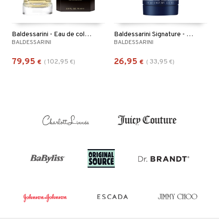
Baldessarini - Eau de cologne (Edc) Spray
Baldessarini Signature - Deodorant Stick
BALDESSARINI
BALDESSARINI
79,95
26,95
102,95
33,95
€
(
€
)
€
(
€
)