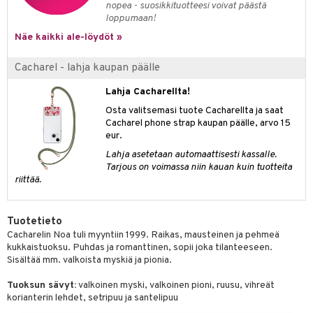
nopea - suosikkituotteesi voivat päästä
kkivoide
teutus & Soujaus
loppumaan!
tevoide
ranajo & Ihonpuhdistus
Näe kaikki ale-löydöt »
justusvoide
Cacharel - lahja kaupan päälle
kipuna
Lahja Cacharellta!
teri
Osta valitsemasi tuote Cacharellta ja saat
Cacharel phone strap kaupan päälle, arvo 15
siväri
eur.
mänrajauskynät
Lahja asetetaan automaattisesti kassalle.
Tarjous on voimassa niin kauan kuin tuotteita
riittää.
Tuotetieto
Cacharelin Noa tuli myyntiin 1999. Raikas, mausteinen ja pehmeä
kukkaistuoksu. Puhdas ja romanttinen, sopii joka tilanteeseen.
Sisältää mm. valkoista myskiä ja pionia.
Tuoksun sävyt:
valkoinen myski, valkoinen pioni, ruusu, vihreät
korianterin lehdet, setripuu ja santelipuu