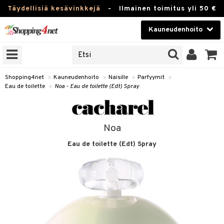
Täydellisiä kesävinkkejä
-
Ilmainen toimitus yli 50 €
Kauneudenhoito
ERKKEJÄ
Kauneudenhoito
M BRANDS
T
Piilolinssit
Shopping4net
»
Kauneudenhoito
»
Naisille
»
Parfyymit
»
Eau de toilette
»
Noa - Eau de toilette (Edt) Spray
JAT
Luontaistuotteet
UOTTEITA
Apteekki
Noa
Fitness
Eau de toilette (Edt) Spray
t
Koti & Sisustus
t Set
ito
Lelut, Lapsi & Vauva
jat / Kammat
inkotuotteet
Tuotemerkkejä
skuurit
koistuotteet
lakorut
iikka
Kampanjat
stenlähtö
eruskettavat tuotteet
vakorut
t Set
mit