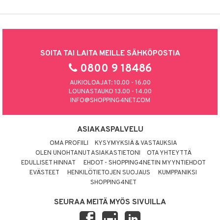
SOITA TAI LAITA MEILLE SÄHKÖPOSTIA
0800 9 18486
AUKIOLOAJAT: 10.00 - 16.00
LOUNASTAUKO 13.00 - 14.00
INFO@SHOPPING4NET.COM
ASIAKASPALVELU
OMA PROFIILI
KYSYMYKSIÄ & VASTAUKSIA
OLEN UNOHTANUT ASIAKASTIETONI
OTA YHTEYTTÄ
EDULLISET HINNAT
EHDOT - SHOPPING4NETIN MYYNTIEHDOT
EVÄSTEET
HENKILÖTIETOJEN SUOJAUS
KUMPPANIKSI
SHOPPING4NET
SEURAA MEITÄ MYÖS SIVUILLA