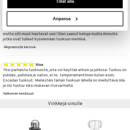
AnnaBella
Tillåt alla
Noa
Anpassa
Todella mieto ja hento tuoksu. Sopii hyvin ihmisille jotka kärsivät
helposti migreenistä. Tästä ei jää tuoksu omaan nenään "pyörimään",
mutta silti muut haistavat sen! Olen saanut kehuja muilta ihmisiltä
jotka ovat tulleet kyselemään tuoksun merkkiä.
-Migreenistä kärsivä-
Noa
Yksi parhaista tuoksuista, jota voi käyttää arkisin ja juhlissa. Tuoksu on
puhdas, pehmeä ja viaton, ei ns. temperamenttinen kuten esim.
Escadan tuoksut. Mielestäni tämän tuoksun lähellä on miellyttävä olla
ja olo tuntuu siksi mukavan itsevarmalta
Valkoinen kesätuuli
Vinkkejä sinulle