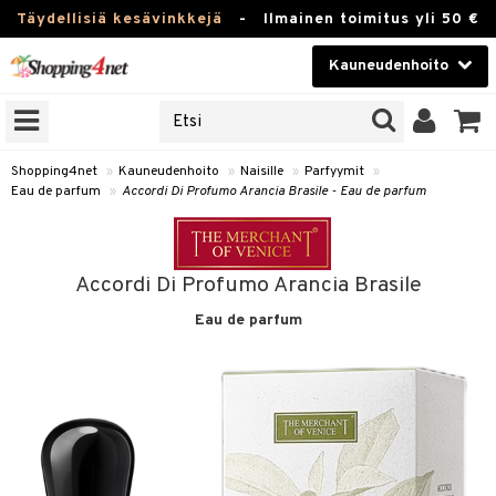
Täydellisiä kesävinkkejä
-
Ilmainen toimitus yli 50 €
Kauneudenhoito
ERKKEJÄ
Kauneudenhoito
M BRANDS
T
Piilolinssit
Shopping4net
»
Kauneudenhoito
»
Naisille
»
Parfyymit
»
Eau de parfum
»
Accordi Di Profumo Arancia Brasile - Eau de parfum
JAT
Luontaistuotteet
UOTTEITA
Apteekki
Accordi Di Profumo Arancia Brasile
Fitness
Eau de parfum
t
Koti & Sisustus
t Set
ito
Lelut, Lapsi & Vauva
jat / Kammat
inkotuotteet
Tuotemerkkejä
skuurit
koistuotteet
lakorut
iikka
Kampanjat
stenlähtö
eruskettavat tuotteet
vakorut
t Set
mit