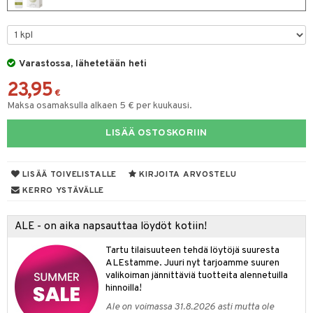
eruskettavat tuotteet
toilu
eruskettavat tuotteet
er shave lotion
inkotuotteet
kojen hoito
kölaitteet
vovoiteet
 de cologne
dorantit
linssit
vojen poisto
mpoot
metiikkalaukkuja
 de toilette
koistuotteet
UE
Varastossa, lähetetään heti
ien hoito
vikkeita
rinta
japakkaukset
eruskettavat tuotteet
e
23,95
spalvelu
€
rinta
japakkaus
vojen poisto
Maksa osamaksulla alkaen 5 € per kuukausi.
 10
 System
ksiä & vastauksia
pytuotteita
amiot
ien hoito
he 1: Puhdistus
ito
LISÄÄ OSTOSKORIIN
tuotetta
hkugeelit & saippuat
ranajotuotteet
hkugeelit & saippuat
he 2: Kirkastus
ien- ja Vartalonhoito
 verkkokaupasta
taloöljyt
ta & Viikset
LISÄÄ TOIVELISTALLE
KIRJOITA ARVOSTELU
talovoiteet
he 3: Kosteutus
teudenhoito
likiilto
t
KERRO YSTÄVÄLLE
talovoiteet
distaminen
rinta ja naamiot
lipuna
matics Elixir
o
rumit
ALE - on aika napsauttaa löydöt kotiin!
distus
ltenrajausväri
yx
inkosuoja
mänympärysvoiteet
Tartu tilaisuuteen tehdä löytöjä suuresta
rumit
makarvat
nique Happy
aihetta Miehille
ALEstamme. Juuri nyt tarjoamme suuren
mien/Huulten Hoito
valikoiman jännittäviä tuotteita alennetuilla
miväri
nique Happy For Men
nhoito
hinnoilla!
kkisiveltmit
kastus
Ale on voimassa 31.8.2026 asti mutta ole