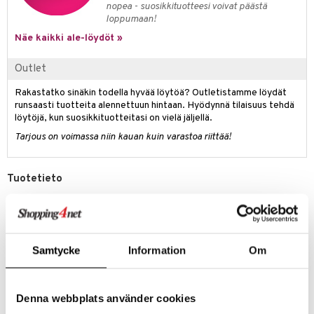
nopea - suosikkituotteesi voivat päästä
kkivoide
teutus & Soujaus
loppumaan!
tevoide
ranajo & Ihonpuhdistus
Näe kaikki ale-löydöt »
justusvoide
Outlet
kipuna
Rakastatko sinäkin todella hyvää löytöä? Outletistamme löydät
runsaasti tuotteita alennettuun hintaan. Hyödynnä tilaisuus tehdä
teri
löytöjä, kun suosikkituotteitasi on vielä jäljellä.
siväri
Tarjous on voimassa niin kauan kuin varastoa riittää!
mänrajauskynät
Tuotetieto
Accordi di Profumo on innovatiivinen kokoelma 8 eri tuoksua, jotka
kaikki ovat äärimmäistä tuoksulaatua. Jokaisen tuoksun ydin on
kokoelma kestävästi ja vastuullisesti tuotettuja ainesosia, joissa
taataan niiden alkuperän läpinäkyvyys ja seurattavuus.
Samtycke
Information
Om
Parfyymejä voi kantaa yksitellen tai yhdistää niitä ”layering”-
konseptin mukaisesti ja siten voit luoda räätälöidyn parfyymin,
”Accordi” on italiankielinen sana parfymöörien käyttämille akordeille ja
Denna webbplats använder cookies
viittaa "tuoksunuottien harmoniseen yhdistelmään".