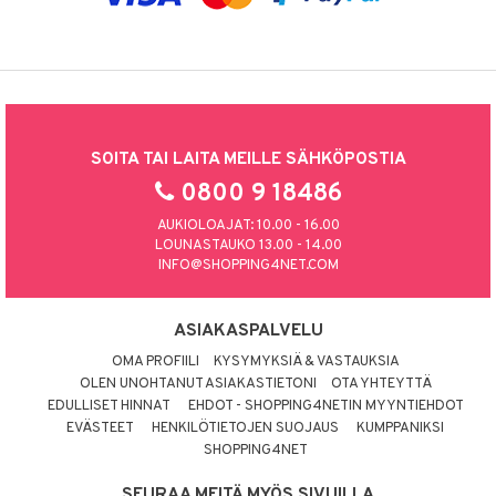
SOITA TAI LAITA MEILLE SÄHKÖPOSTIA
0800 9 18486
AUKIOLOAJAT: 10.00 - 16.00
LOUNASTAUKO 13.00 - 14.00
INFO@SHOPPING4NET.COM
ASIAKASPALVELU
OMA PROFIILI
KYSYMYKSIÄ & VASTAUKSIA
OLEN UNOHTANUT ASIAKASTIETONI
OTA YHTEYTTÄ
EDULLISET HINNAT
EHDOT - SHOPPING4NETIN MYYNTIEHDOT
EVÄSTEET
HENKILÖTIETOJEN SUOJAUS
KUMPPANIKSI
SHOPPING4NET
SEURAA MEITÄ MYÖS SIVUILLA