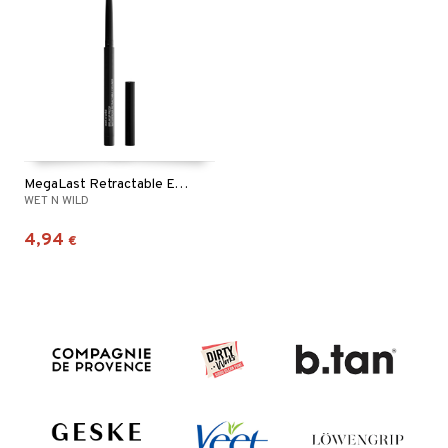
MegaLast Retractable Eyeliner
WET N WILD
4,94
€