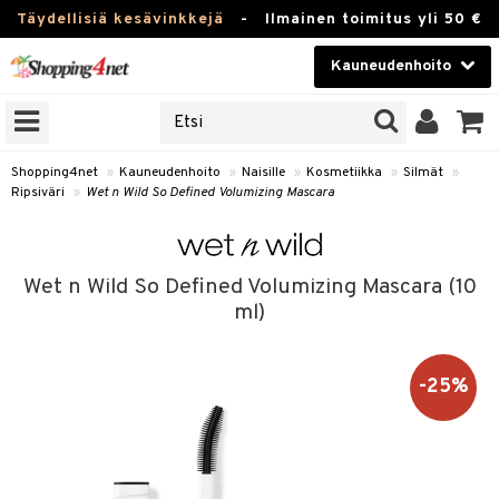
Täydellisiä kesävinkkejä
-
Ilmainen toimitus yli 50 €
Kauneudenhoito
ERKKEJÄ
Kauneudenhoito
M BRANDS
T
Piilolinssit
Shopping4net
»
Kauneudenhoito
»
Naisille
»
Kosmetiikka
»
Silmät
»
Ripsiväri
»
Wet n Wild So Defined Volumizing Mascara
JAT
Luontaistuotteet
UOTTEITA
Apteekki
Wet n Wild So Defined Volumizing Mascara (10
Fitness
ml)
t
Koti & Sisustus
t Set
ito
-25%
Lelut, Lapsi & Vauva
jat / Kammat
inkotuotteet
Tuotemerkkejä
skuurit
koistuotteet
lakorut
iikka
Kampanjat
stenlähtö
eruskettavat tuotteet
vakorut
t Set