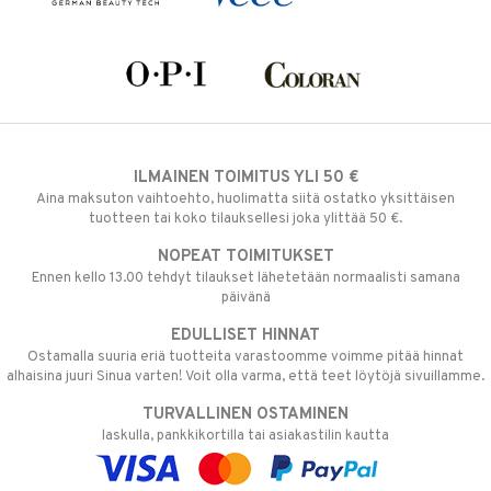
ILMAINEN TOIMITUS YLI 50 €
Aina maksuton vaihtoehto, huolimatta siitä ostatko yksittäisen
tuotteen tai koko tilauksellesi joka ylittää 50 €.
NOPEAT TOIMITUKSET
Ennen kello 13.00 tehdyt tilaukset lähetetään normaalisti samana
päivänä
EDULLISET HINNAT
Ostamalla suuria eriä tuotteita varastoomme voimme pitää hinnat
alhaisina juuri Sinua varten! Voit olla varma, että teet löytöjä sivuillamme.
TURVALLINEN OSTAMINEN
laskulla, pankkikortilla tai asiakastilin kautta