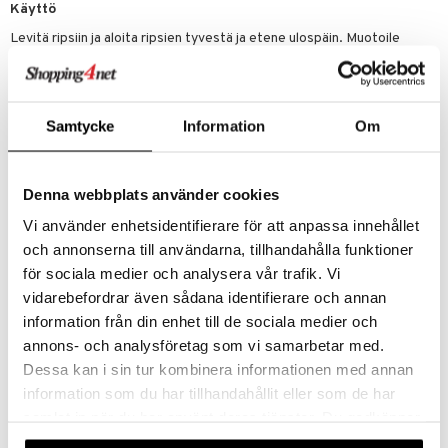
Käyttö
Levitä ripsiin ja aloita ripsien tyvestä ja etene ulospäin. Muotoile
ripset haluamasi ilmeen mukaan.
Ainesosat
AQUA, PARAFFIN, POTASSIUM CETYL PHOSPHATE,
Samtycke
Information
Om
POLYACRYLATE-21, BUTYLENE GLYCOL, BIS-DIGLYCERYL
POLYACYLADIPATE-2, CETEARYL ALCOHOL, SYNTHETIC
FLUORPHLOGOPITE, COPERNICIA CERIFERA CERA, STEARETH-
20, SYNTHETIC BEESWAX, GLYCERYL
Denna webbplats använder cookies
BEHENATE/EICOSADIOATE, POLYETHYLENE, RICINUS
COMMUNIS SEED OIL, STEARETH-2, TRIBEHENIN,
Vi använder enhetsidentifierare för att anpassa innehållet
PHENOXYETHANOL, POLYBUTENE, CAPRYLYL GLYCOL, ACACIA
och annonserna till användarna, tillhandahålla funktioner
SENEGAL GUM, HYDROXYETHYLCELLULOSE, TRIDECETH-6
för sociala medier och analysera vår trafik. Vi
PHOSPHATE, ETHYLHEXYLGLYCERIN, HEXYLENE GLYCOL,
SODIUM HYDROXIDE, ALLANTOIN, TOCOPHERYL ACETATE,
vidarebefordrar även sådana identifierare och annan
DIPROPYLENE GLYCOL, TETRASODIUM EDTA, GLYCERYL
information från din enhet till de sociala medier och
CAPRYLATE, PENTAERYTHRITYL TETRA-DI-T-BUTYL
annons- och analysföretag som vi samarbetar med.
HYDROXYHYDROCINNAMATE, CI 77499. (IL1123)
Dessa kan i sin tur kombinera informationen med annan
information som du har tillhandahållit eller som de har
Tuotenumero
samlat in när du har använt deras tjänster. Du godkänner
CWN38-WF-10-BC-XX
våra cookies vid fortsatt användande av vår webbplats.