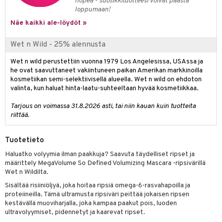
likiilto
t
nopea - suosikkituotteesi voivat päästä
loppumaan!
talovoiteet
distaminen
rinta ja naamiot
lipuna
matics Elixir
o
Näe kaikki ale-löydöt »
rumit
distus
ltenrajausväri
yx
inkosuoja
Wet n Wild - 25% alennusta
mänympärysvoiteet
rumit
makarvat
nique Happy
aihetta Miehille
Wet n wild perustettiin vuonna 1979 Los Angelesissa, USAssa ja
mien/Huulten Hoito
miväri
nique Happy For Men
nhoito
he ovat saavuttaneet vakiintuneen paikan Amerikan markkinoilla
kosmetiikan semi-selektiivisellä alueella. Wet n wild on ehdoton
kkisiveltmit
kastus
valinta, kun haluat hinta-laatu-suhteeltaan hyvää kosmetiikkaa.
kkivoide
teutus & Soujaus
Tarjous on voimassa 31.8.2026 asti, tai niin kauan kuin tuotteita
riittää.
tevoide
ranajo & Ihonpuhdistus
justusvoide
Tuotetieto
kipuna
Haluatko volyymia ilman paakkuja? Saavuta täydelliset ripset ja
määrittely MegaVolume So Defined Volumizing Mascara -ripsivärillä
teri
Wet n Wildilta.
Sisältää risiiniöljyä, joka hoitaa ripsiä omega-6-rasvahapoilla ja
siväri
proteiineilla. Tämä ultramusta ripsiväri peittää jokaisen ripsen
mänrajauskynät
kestävällä muoviharjalla, joka kampaa paakut pois, luoden
ultravolyymiset, pidennetyt ja kaarevat ripset.