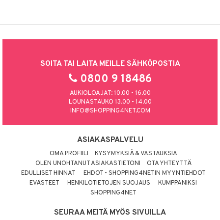
SOITA TAI LAITA MEILLE SÄHKÖPOSTIA
0800 9 18486
AUKIOLOAJAT: 10.00 - 16.00
LOUNASTAUKO 13.00 - 14.00
INFO@SHOPPING4NET.COM
ASIAKASPALVELU
OMA PROFIILI
KYSYMYKSIÄ & VASTAUKSIA
OLEN UNOHTANUT ASIAKASTIETONI
OTA YHTEYTTÄ
EDULLISET HINNAT
EHDOT - SHOPPING4NETIN MYYNTIEHDOT
EVÄSTEET
HENKILÖTIETOJEN SUOJAUS
KUMPPANIKSI
SHOPPING4NET
SEURAA MEITÄ MYÖS SIVUILLA