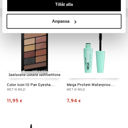
Tillåt alla
Vinkkejä sinulle
Anpassa
Saatavana useana vaihtoehtona
Color Icon 10 Pan Eyeshadow Palette
Mega Protein Waterproof Mascara
WET N WILD
WET N WILD
11,95
7,94
€
€