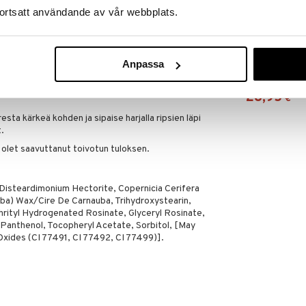
umus
ortsatt användande av vår webbplats.
Saatavana
vaihtoe
Blinc Tubing 
Anpassa
BLINC
28,95
€
uresta kärkeä kohden ja sipaise harjalla ripsien läpi
t.
s olet saavuttanut toivotun tuloksen.
 Disteardimonium Hectorite, Copernicia Cerifera
ba) Wax/Cire De Carnauba, Trihydroxystearin,
rityl Hydrogenated Rosinate, Glyceryl Rosinate,
Panthenol, Tocopheryl Acetate, Sorbitol, [May
xides (CI 77491, CI 77492, CI 77499)].