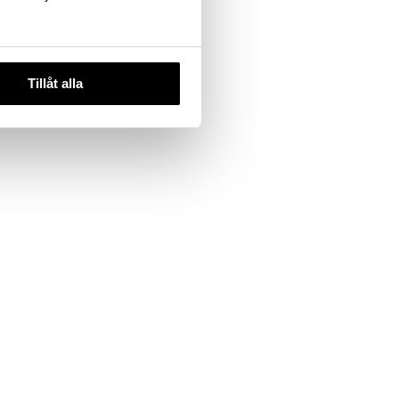
 useana
htona
Mascara
Tillåt alla