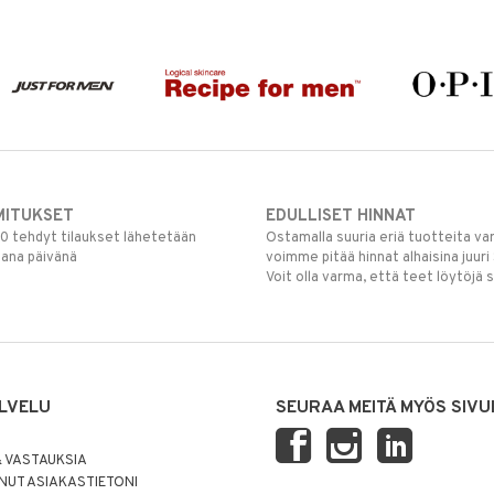
MITUKSET
EDULLISET HINNAT
00 tehdyt tilaukset lähetetään
Ostamalla suuria eriä tuotteita 
mana päivänä
voimme pitää hinnat alhaisina juuri
Voit olla varma, että teet löytöjä 
LVELU
SEURAA MEITÄ MYÖS SIVU
 VASTAUKSIA
UT ASIAKASTIETONI