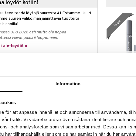
a löydöt kotiin!
isuuteen tehdä löytöjä suuresta ALEstamme. Juuri
mme suuren valikoiman jännittäviä tuotteita
lahja!
a hinnoilla!
massa 31.8.2026 asti mutta ole nopea -
otteesi voivat päästä loppumaan!
i ale-löydöt »
Saatavana
vaihtoe
IsaDora NEW
oof on vedenpitävä volyymiripsiväri, jossa on
Allergenic Ma
taa dramaattista tuuheutta pitäen ripset samalla
ISADORA
Information
 Ripsiväri ei paakkuunnu, tahraa tai varise.
17,95
€
sa on ultrakevyt nailonharja, joka kerää harjaan
ipsiä ja on samalla hellävarainen ripsille.
cookies
 koostumus tekevät ripsiväristä helposti
lman että se tekee ripsistä painavat.
e för att anpassa innehållet och annonserna till användarna, tillh
rin koostumus on vegaaninen ja oftamologisesti
vår trafik. Vi vidarebefordrar även sådana identifierare och anna
.
nnons- och analysföretag som vi samarbetar med. Dessa kan i sin
ntaa dramaattista tuuheutta
har tillhandahållit eller som de har samlat in när du har använt