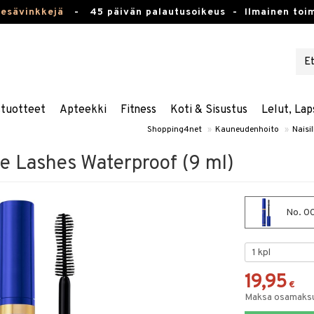
kesävinkkejä
-
45 päivän palautusoikeus -
Ilmainen toim
stuotteet
Apteekki
Fitness
Koti & Sisustus
Lelut, Lap
Shopping4net
»
Kauneudenhoito
»
Naisil
ne Lashes Waterproof (9 ml)
No. 00
19,95
€
Maksa osamaksul