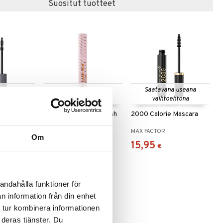
Suositut tuotteet
 useana
Saatavana useana
Saatavana useana
htona
vaihtoehtona
vaihtoehtona
 Hypo
2000 Calorie Long Lash
2000 Calorie Mascara
scara
Era Mascara
MAX FACTOR
MAX FACTOR
Om
15,95
15,95
€
€
andahålla funktioner för
n information från din enhet
 tur kombinera informationen
 deras tjänster. Du