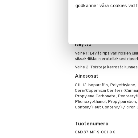
Ripsiväri
Kevyt ja voidemainen koost
godkänner våra cookies vid f
Silmänrajauskynät
Vegaaninen koostumus
Ultrakevyt harja
Oftalmologisesti testattu
Sopii herkille silmille
Käyttö
Vaihe 1: Levitä ripsiväri ripsien ju
siksak-liikkein erotellaksesi ripse
Vaihe 2: Toista ja kerrosta kunne
Ainesosat
C11-12 Isoparaffin, Polyethylene,
Cera/Copernicia Cerifera (Carnau
Propylene Carbonate, Pentaeryth
Phenoxyethanol, Propylparaben, 
Contain/Peut Contenir/+/-:Iron O
Tuotenumero
CMX37-MF-9-001-XX