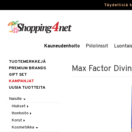
Täydellisiä 
Kauneudenhoito
Piilolinssit
Luontai
TUOTEMERKKEJÄ
Max Factor Divi
PREMIUM BRANDS
GIFT SET
KAMPANJAT
UUSIA TUOTTEITA
Naisille
Hiukset
Ihonhoito
Gift Set
Korut
Harjat / Kammat
Aurinkotuotteet
Kosmetiikka
Hiuskuurit
Erikoistuotteet
Kaulakorut