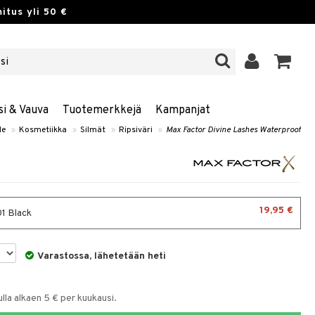
itus yli 50 €
si & Vauva
Tuotemerkkejä
Kampanjat
le
»
Kosmetiikka
»
Silmät
»
Ripsiväri
»
Max Factor Divine Lashes Waterproof
19,95 €
1 Black
Varastossa, lähetetään heti
la alkaen 5 € per kuukausi.