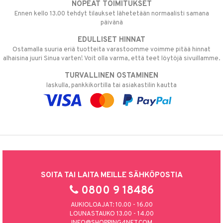
NOPEAT TOIMITUKSET
Ennen kello 13.00 tehdyt tilaukset lähetetään normaalisti samana
päivänä
EDULLISET HINNAT
Ostamalla suuria eriä tuotteita varastoomme voimme pitää hinnat
alhaisina juuri Sinua varten! Voit olla varma, että teet löytöjä sivuillamme.
TURVALLINEN OSTAMINEN
laskulla, pankkikortilla tai asiakastilin kautta
SOITA TAI LAITA MEILLE SÄHKÖPOSTIA
0800 9 18486
AUKIOLOAJAT: 10.00 - 16.00
LOUNASTAUKO 13.00 - 14.00
INFO@SHOPPING4NET.COM