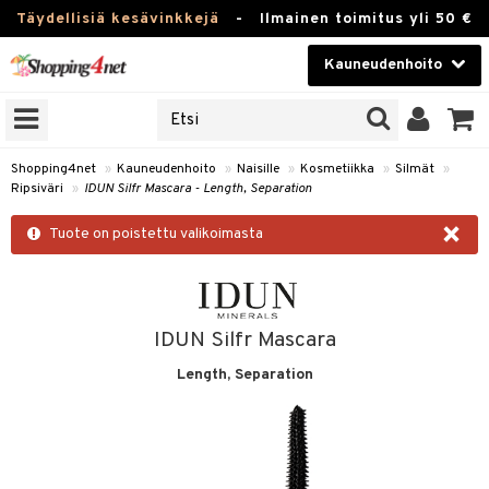
Täydellisiä kesävinkkejä
-
Ilmainen toimitus yli 50 €
Kauneudenhoito
ERKKEJÄ
Kauneudenhoito
M BRANDS
T
Piilolinssit
Shopping4net
»
Kauneudenhoito
»
Naisille
»
Kosmetiikka
»
Silmät
»
Ripsiväri
»
IDUN Silfr Mascara - Length, Separation
JAT
Luontaistuotteet
×
UOTTEITA
Tuote on poistettu valikoimasta
Apteekki
Fitness
t
Koti & Sisustus
IDUN Silfr Mascara
t Set
ito
Length, Separation
Lelut, Lapsi & Vauva
jat / Kammat
inkotuotteet
Tuotemerkkejä
skuurit
koistuotteet
lakorut
iikka
Kampanjat
stenlähtö
eruskettavat tuotteet
vakorut
t Set