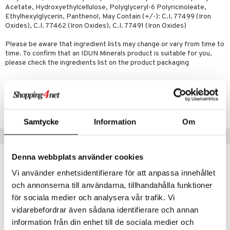
likiilto
t
Acetate, Hydroxyethylcellulose, Polyglyceryl-6 Polyricinoleate,
talovoiteet
distaminen
rinta ja naamiot
Ethylhexylglycerin, Panthenol, May Contain (+/-): C.I. 77499 (Iron
lipuna
matics Elixir
o
Oxides), C.I. 77462 (Iron Oxides), C.I. 77491 (Iron Oxides)
rumit
distus
ltenrajausväri
yx
inkosuoja
Please be aware that ingredient lists may change or vary from time to
mänympärysvoiteet
rumit
makarvat
nique Happy
aihetta Miehille
time. To confirm that an IDUN Minerals product is suitable for you,
please check the ingredients list on the product packaging
mien/Huulten Hoito
miväri
nique Happy For Men
nhoito
kkisiveltmit
kastus
Tuotenumero
CIN10-7M-10-011-XX
kkivoide
teutus & Soujaus
Samtycke
Information
Om
tevoide
ranajo & Ihonpuhdistus
Suositut tuotteet
justusvoide
Denna webbplats använder cookies
kipuna
lahja!
Vi använder enhetsidentifierare för att anpassa innehållet
teri
och annonserna till användarna, tillhandahålla funktioner
siväri
för sociala medier och analysera vår trafik. Vi
vidarebefordrar även sådana identifierare och annan
mänrajauskynät
information från din enhet till de sociala medier och