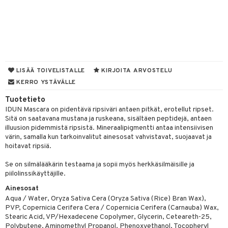
 de parfum
i & Lapset
 de toilette
inkotuotteet
t
japakkaukset
dorantit
stenlähtö
sasto
ito
iikkalaukkuja
ksukynttilät &
koistuotteet
sväri
inkotuotteet
sit
mit
otteita
LISÄÄ TOIVELISTALLE
KIRJOITA ARVOSTELU
onetuoksut
t Set
KERRO YSTÄVÄLLE
toaineet
koistuotteet
er shave balm
ko
onhoito
talosuihke
Tuotetieto
eruskettavat tuotteet
toilu
eruskettavat tuotteet
er shave lotion
inkotuotteet
IDUN Mascara on pidentävä ripsiväri antaen pitkät, erotellut ripset.
kojen hoito
kölaitteet
vovoiteet
Sitä on saatavana mustana ja ruskeana, sisältäen peptidejä, antaen
 de cologne
dorantit
linssit
illuusion pidemmistä ripsistä. Mineraalipigmentti antaa intensiivisen
vojen poisto
mpoot
metiikkalaukkuja
 de toilette
koistuotteet
värin, samalla kun tarkoinvalitut ainesosat vahvistavat, suojaavat ja
UE
hoitavat ripsiä.
ien hoito
vikkeita
rinta
japakkaukset
eruskettavat tuotteet
e
spalvelu
Se on silmälääkärin testaama ja sopii myös herkkäsilmäisille ja
rinta
japakkaus
vojen poisto
 10
piilolinssikäyttäjille.
 System
ksiä & vastauksia
pytuotteita
amiot
Ainesosat
ien hoito
he 1: Puhdistus
ito
Aqua / Water, Oryza Sativa Cera (Oryza Sativa (Rice) Bran Wax),
tuotetta
hkugeelit & saippuat
ranajotuotteet
hkugeelit & saippuat
PVP, Copernicia Cerifera Cera / Copernicia Cerifera (Carnauba) Wax,
he 2: Kirkastus
ien- ja Vartalonhoito
Stearic Acid, VP/Hexadecene Copolymer, Glycerin, Ceteareth-25,
 verkkokaupasta
taloöljyt
ta & Viikset
talovoiteet
Polybutene, Aminomethyl Propanol, Phenoxyethanol, Tocopheryl
he 3: Kosteutus
teudenhoito