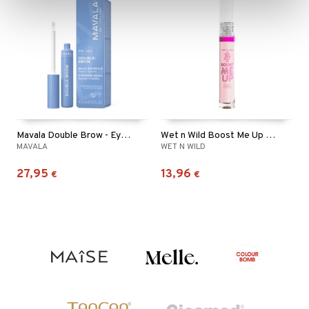
Mavala Double Brow - Eyebrow Serum
Wet n Wild Boost Me Up Brow & Lash Serum
MAVALA
WET N WILD
27,95
13,96
€
€