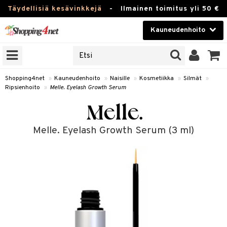
Täydellisiä kesävinkkejä
-
Ilmainen toimitus yli 50 €
Kauneudenhoito
ERKKEJÄ
Kauneudenhoito
M BRANDS
T
Piilolinssit
Shopping4net
»
Kauneudenhoito
»
Naisille
»
Kosmetiikka
»
Silmät
»
Ripsienhoito
»
Melle. Eyelash Growth Serum
JAT
Luontaistuotteet
UOTTEITA
Apteekki
Melle. Eyelash Growth Serum (3 ml)
Fitness
t
Koti & Sisustus
t Set
ito
Lelut, Lapsi & Vauva
jat / Kammat
inkotuotteet
Tuotemerkkejä
skuurit
koistuotteet
lakorut
iikka
Kampanjat
stenlähtö
eruskettavat tuotteet
vakorut
t Set