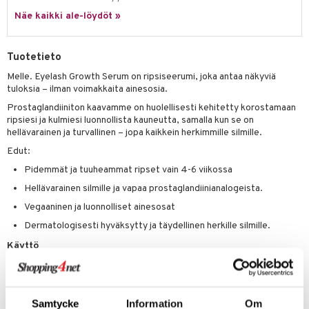
likiilto
t
talovoiteet
Näe kaikki ale-löydöt »
distaminen
rinta ja naamiot
lipuna
matics Elixir
o
rumit
distus
ltenrajausväri
yx
inkosuoja
Tuotetieto
mänympärysvoiteet
rumit
makarvat
nique Happy
aihetta Miehille
Melle. Eyelash Growth Serum on ripsiseerumi, joka antaa näkyviä
tuloksia – ilman voimakkaita ainesosia.
mien/Huulten Hoito
miväri
nique Happy For Men
nhoito
Prostaglandiiniton kaavamme on huolellisesti kehitetty korostamaan
kkisiveltmit
kastus
ripsiesi ja kulmiesi luonnollista kauneutta, samalla kun se on
hellävarainen ja turvallinen – jopa kaikkein herkimmille silmille.
kkivoide
teutus & Soujaus
Edut:
tevoide
ranajo & Ihonpuhdistus
Pidemmät ja tuuheammat ripset vain 4-6 viikossa
justusvoide
Hellävarainen silmille ja vapaa prostaglandiinianalogeista.
Vegaaninen ja luonnolliset ainesosat
kipuna
Dermatologisesti hyväksytty ja täydellinen herkille silmille.
teri
Käyttö
siväri
Puhdista iho huolellisesti ja varmista, että kaikki meikki on täysin
poistettu.
mänrajauskynät
Käytä tarkkaa applikaattoria levittääksesi ohut kerros
Samtycke
Information
Om