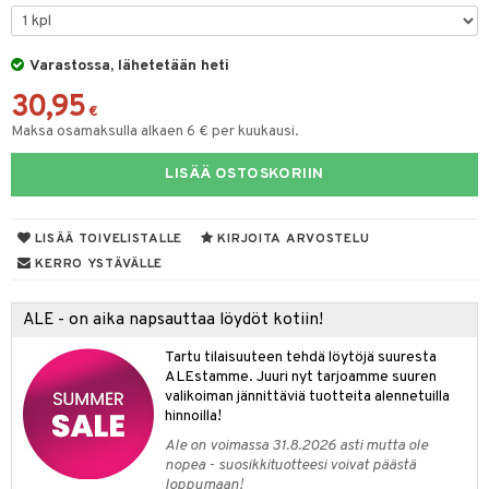
 de parfum
i & Lapset
 de toilette
inkotuotteet
Varastossa, lähetetään heti
t
30,95
japakkaukset
dorantit
stenlähtö
sasto
ito
iikkalaukkuja
€
Maksa osamaksulla alkaen 6 € per kuukausi.
ksukynttilät &
koistuotteet
sväri
inkotuotteet
sit
mit
otteita
onetuoksut
LISÄÄ OSTOSKORIIN
t Set
toaineet
koistuotteet
er shave balm
ko
onhoito
talosuihke
eruskettavat tuotteet
toilu
eruskettavat tuotteet
er shave lotion
inkotuotteet
LISÄÄ TOIVELISTALLE
KIRJOITA ARVOSTELU
kojen hoito
kölaitteet
vovoiteet
 de cologne
dorantit
linssit
KERRO YSTÄVÄLLE
vojen poisto
mpoot
metiikkalaukkuja
 de toilette
koistuotteet
UE
ALE - on aika napsauttaa löydöt kotiin!
ien hoito
vikkeita
rinta
japakkaukset
eruskettavat tuotteet
e
spalvelu
Tartu tilaisuuteen tehdä löytöjä suuresta
rinta
japakkaus
vojen poisto
 10
 System
ALEstamme. Juuri nyt tarjoamme suuren
ksiä & vastauksia
valikoiman jännittäviä tuotteita alennetuilla
pytuotteita
amiot
ien hoito
he 1: Puhdistus
ito
hinnoilla!
tuotetta
hkugeelit & saippuat
ranajotuotteet
hkugeelit & saippuat
Ale on voimassa 31.8.2026 asti mutta ole
he 2: Kirkastus
ien- ja Vartalonhoito
nopea - suosikkituotteesi voivat päästä
 verkkokaupasta
taloöljyt
ta & Viikset
talovoiteet
loppumaan!
he 3: Kosteutus
teudenhoito