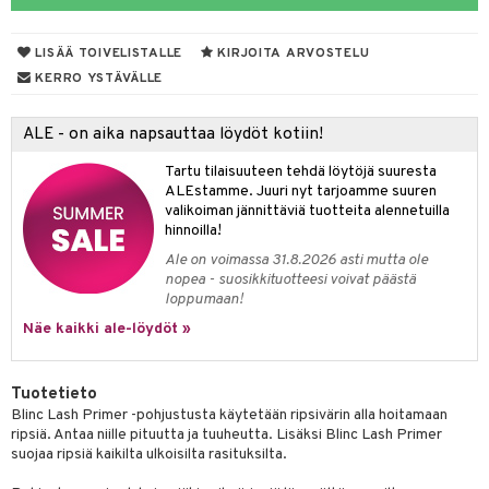
 de parfum
i & Lapset
LISÄÄ TOIVELISTALLE
KIRJOITA ARVOSTELU
 de toilette
inkotuotteet
t
KERRO YSTÄVÄLLE
japakkaukset
dorantit
stenlähtö
sasto
ito
iikkalaukkuja
ALE - on aika napsauttaa löydöt kotiin!
ksukynttilät &
koistuotteet
sväri
inkotuotteet
sit
mit
otteita
onetuoksut
Tartu tilaisuuteen tehdä löytöjä suuresta
t Set
toaineet
koistuotteet
er shave balm
ko
onhoito
ALEstamme. Juuri nyt tarjoamme suuren
talosuihke
valikoiman jännittäviä tuotteita alennetuilla
eruskettavat tuotteet
toilu
eruskettavat tuotteet
er shave lotion
inkotuotteet
hinnoilla!
kojen hoito
kölaitteet
vovoiteet
 de cologne
dorantit
linssit
Ale on voimassa 31.8.2026 asti mutta ole
nopea - suosikkituotteesi voivat päästä
vojen poisto
mpoot
metiikkalaukkuja
 de toilette
koistuotteet
UE
loppumaan!
ien hoito
vikkeita
Näe kaikki ale-löydöt »
rinta
japakkaukset
eruskettavat tuotteet
e
spalvelu
rinta
japakkaus
vojen poisto
 10
 System
ksiä & vastauksia
Tuotetieto
pytuotteita
amiot
ien hoito
he 1: Puhdistus
ito
Blinc Lash Primer -pohjustusta käytetään ripsivärin alla hoitamaan
tuotetta
ripsiä. Antaa niille pituutta ja tuuheutta. Lisäksi Blinc Lash Primer
hkugeelit & saippuat
ranajotuotteet
hkugeelit & saippuat
he 2: Kirkastus
ien- ja Vartalonhoito
suojaa ripsiä kaikilta ulkoisilta rasituksilta.
 verkkokaupasta
taloöljyt
ta & Viikset
talovoiteet
he 3: Kosteutus
teudenhoito