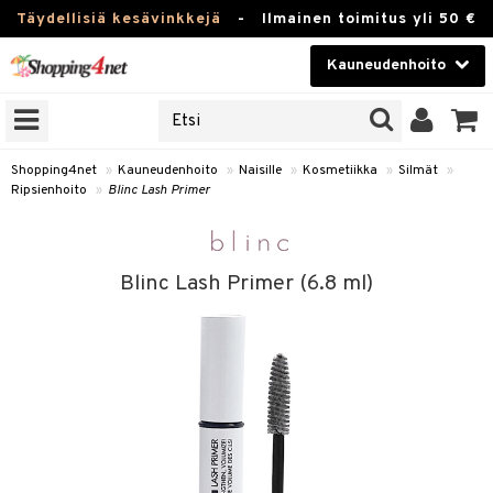
Täydellisiä kesävinkkejä
-
Ilmainen toimitus yli 50 €
Kauneudenhoito
ERKKEJÄ
Kauneudenhoito
M BRANDS
T
Piilolinssit
Shopping4net
»
Kauneudenhoito
»
Naisille
»
Kosmetiikka
»
Silmät
»
Ripsienhoito
»
Blinc Lash Primer
JAT
Luontaistuotteet
UOTTEITA
Apteekki
Blinc Lash Primer (6.8 ml)
Fitness
t
Koti & Sisustus
t Set
ito
Lelut, Lapsi & Vauva
jat / Kammat
inkotuotteet
Tuotemerkkejä
skuurit
koistuotteet
lakorut
iikka
Kampanjat
stenlähtö
eruskettavat tuotteet
vakorut
t Set