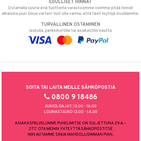
EDULLISET HINNAT
Ostamalla suuria eriä tuotteita varastoomme voimme pitää hinnat
alhaisina juuri Sinua varten! Voit olla varma, että teet löytöjä sivuillamme.
TURVALLINEN OSTAMINEN
laskulla, pankkikortilla tai asiakastilin kautta
SOITA TAI LAITA MEILLE SÄHKÖPOSTIA
0800 9 18486
AUKIOLOAJAT: 10.00 - 16.00
LOUNASTAUKO 13.00 - 14.00
ASIAKASPALVELUMME PUHELIMITSE ON SULJETTUNA 29.6.–
27.7. OTA MEIHIN YHTEYTTÄ SÄHKÖPOSTITSE
NIIN AUTAMME SINUA MAHDOLLISIMMAN PIAN.