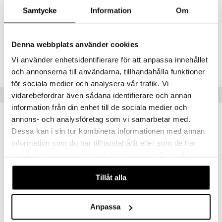
pyyhkiä sotkuja ja kääntää ripsiä. Tästä en luovu ikinä.
Samtycke
Information
Om
Rakastunut
Denna webbplats använder cookies
Upea tuote
Todellakin hyvä tuote ei tarvitse mitään ripsienpidennystä.Tämä
Vi använder enhetsidentifierare för att anpassa innehållet
todellakin toimii.Olen ihan oikeasti tyytyväinen tähän tuotteeseen. : )
och annonserna till användarna, tillhandahålla funktioner
Annevilina
för sociala medier och analysera vår trafik. Vi
Vinkkejä sinulle
vidarebefordrar även sådana identifierare och annan
information från din enhet till de sociala medier och
annons- och analysföretag som vi samarbetar med.
Dessa kan i sin tur kombinera informationen med annan
information som du har tillhandahållit eller som de har
samlat in när du har använt deras tjänster. Du godkänner
våra cookies vid fortsatt användande av vår webbplats.
Tillåt alla
Anpassa
Blinc Heated Eyelash Curler
Blinc Liquid Eyeliner