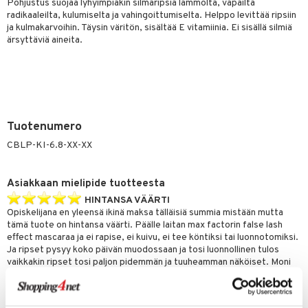
likiilto
t
Pohjustus suojaa lyhyimpiäkin silmäripsiä lämmöltä, vapailta
talovoiteet
radikaaleilta, kulumiselta ja vahingoittumiselta. Helppo levittää ripsiin
distaminen
rinta ja naamiot
lipuna
matics Elixir
o
ja kulmakarvoihin. Täysin väritön, sisältää E vitamiinia. Ei sisällä silmiä
ärsyttäviä aineita.
rumit
distus
ltenrajausväri
yx
inkosuoja
mänympärysvoiteet
rumit
makarvat
nique Happy
aihetta Miehille
mien/Huulten Hoito
miväri
nique Happy For Men
nhoito
kkisiveltmit
kastus
Tuotenumero
kkivoide
teutus & Soujaus
CBLP-KI-6.8-XX-XX
tevoide
ranajo & Ihonpuhdistus
Asiakkaan mielipide tuotteesta
justusvoide
HINTANSA VÄÄRTI
kipuna
Opiskelijana en yleensä ikinä maksa tälläisiä summia mistään mutta
tämä tuote on hintansa väärti. Päälle laitan max factorin false lash
teri
effect mascaraa ja ei rapise, ei kuivu, ei tee köntiksi tai luonnotomiksi.
Ja ripset pysyy koko päivän muodossaan ja tosi luonnollinen tulos
siväri
vaikkakin ripset tosi paljon pidemmän ja tuuheamman näköiset. Moni
kysyy onko omat vai pidennykset koska lopputulos on niin
mänrajauskynät
huomattava, mutta silti tosi luonnollinen. Suosittelen että satsaa
tähän! Oon kaikki ripsarit ja primerit kokeillut ja aina saa päivän mittaan