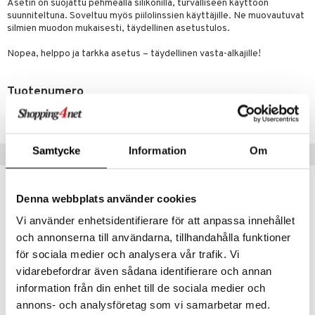
likiilto
t
Asetin on suojattu pehmeällä silikonilla, turvalliseen käyttöön
talovoiteet
suunniteltuna. Soveltuu myös piilolinssien käyttäjille. Ne muovautuvat
distaminen
rinta ja naamiot
lipuna
matics Elixir
o
silmien muodon mukaisesti, täydellinen asetustulos.
rumit
distus
ltenrajausväri
yx
inkosuoja
Nopea, helppo ja tarkka asetus – täydellinen vasta-alkajille!
mänympärysvoiteet
rumit
makarvat
nique Happy
aihetta Miehille
Tuotenumero
mien/Huulten Hoito
miväri
nique Happy For Men
nhoito
CARDQ-W8-1-XX-XX
kkisiveltmit
kastus
kkivoide
teutus & Soujaus
Samtycke
Information
Om
Suositut tuotteet
tevoide
ranajo & Ihonpuhdistus
-26%
justusvoide
Denna webbplats använder cookies
kipuna
Vi använder enhetsidentifierare för att anpassa innehållet
och annonserna till användarna, tillhandahålla funktioner
teri
för sociala medier och analysera vår trafik. Vi
siväri
vidarebefordrar även sådana identifierare och annan
information från din enhet till de sociala medier och
mänrajauskynät
annons- och analysföretag som vi samarbetar med.