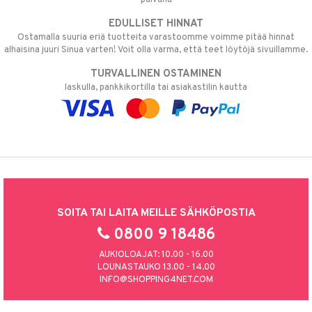
EDULLISET HINNAT
Ostamalla suuria eriä tuotteita varastoomme voimme pitää hinnat
alhaisina juuri Sinua varten! Voit olla varma, että teet löytöjä sivuillamme.
TURVALLINEN OSTAMINEN
laskulla, pankkikortilla tai asiakastilin kautta
SOITA TAI LAITA MEILLE SÄHKÖPOSTIA
0800 9 18486
AUKIOLOAJAT: 10.00 - 16.00
LOUNASTAUKO 13.00 - 14.00
INFO@SHOPPING4NET.COM