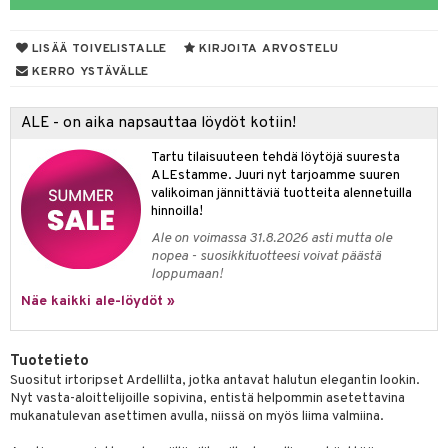
 de parfum
i & Lapset
LISÄÄ TOIVELISTALLE
KIRJOITA ARVOSTELU
 de toilette
inkotuotteet
t
KERRO YSTÄVÄLLE
japakkaukset
dorantit
stenlähtö
sasto
ito
iikkalaukkuja
ALE - on aika napsauttaa löydöt kotiin!
ksukynttilät &
koistuotteet
sväri
inkotuotteet
sit
mit
otteita
onetuoksut
Tartu tilaisuuteen tehdä löytöjä suuresta
t Set
toaineet
koistuotteet
er shave balm
ko
onhoito
ALEstamme. Juuri nyt tarjoamme suuren
talosuihke
valikoiman jännittäviä tuotteita alennetuilla
eruskettavat tuotteet
toilu
eruskettavat tuotteet
er shave lotion
inkotuotteet
hinnoilla!
kojen hoito
kölaitteet
vovoiteet
 de cologne
dorantit
linssit
Ale on voimassa 31.8.2026 asti mutta ole
nopea - suosikkituotteesi voivat päästä
vojen poisto
mpoot
metiikkalaukkuja
 de toilette
koistuotteet
UE
loppumaan!
ien hoito
vikkeita
Näe kaikki ale-löydöt »
rinta
japakkaukset
eruskettavat tuotteet
e
spalvelu
rinta
japakkaus
vojen poisto
 10
 System
ksiä & vastauksia
Tuotetieto
pytuotteita
amiot
ien hoito
he 1: Puhdistus
ito
Suositut irtoripset Ardellilta, jotka antavat halutun elegantin lookin.
tuotetta
Nyt vasta-aloittelijoille sopivina, entistä helpommin asetettavina
hkugeelit & saippuat
ranajotuotteet
hkugeelit & saippuat
he 2: Kirkastus
ien- ja Vartalonhoito
mukanatulevan asettimen avulla, niissä on myös liima valmiina.
 verkkokaupasta
taloöljyt
ta & Viikset
talovoiteet
he 3: Kosteutus
teudenhoito