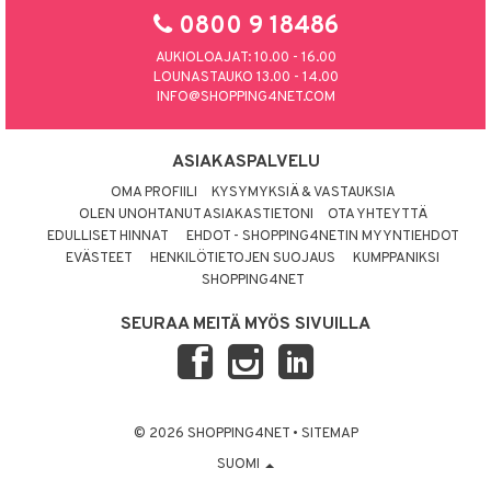
0800 9 18486
AUKIOLOAJAT: 10.00 - 16.00
LOUNASTAUKO 13.00 - 14.00
INFO@SHOPPING4NET.COM
ASIAKASPALVELU
OMA PROFIILI
KYSYMYKSIÄ & VASTAUKSIA
OLEN UNOHTANUT ASIAKASTIETONI
OTA YHTEYTTÄ
EDULLISET HINNAT
EHDOT - SHOPPING4NETIN MYYNTIEHDOT
EVÄSTEET
HENKILÖTIETOJEN SUOJAUS
KUMPPANIKSI
SHOPPING4NET
SEURAA MEITÄ MYÖS SIVUILLA
© 2026 SHOPPING4NET
•
SITEMAP
SUOMI