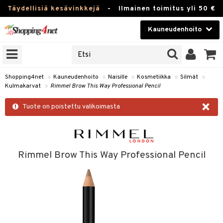
Täydellisiä kesävinkkejä
-
Ilmainen toimitus yli 50 €
Kauneudenhoito
ERKKEJÄ
Kauneudenhoito
M BRANDS
T
Piilolinssit
Shopping4net
»
Kauneudenhoito
»
Naisille
»
Kosmetiikka
»
Silmät
»
Kulmakarvat
»
Rimmel Brow This Way Professional Pencil
JAT
Luontaistuotteet
×
UOTTEITA
Tuote on poistettu valikoimasta
Apteekki
Fitness
t
Koti & Sisustus
Rimmel Brow This Way Professional Pencil
t Set
ito
Lelut, Lapsi & Vauva
jat / Kammat
inkotuotteet
Tuotemerkkejä
skuurit
koistuotteet
lakorut
iikka
Kampanjat
stenlähtö
eruskettavat tuotteet
vakorut
t Set