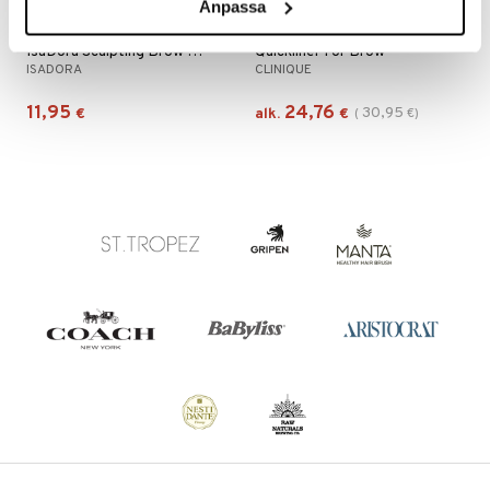
Anpassa
Saatavana useana vaihtoehtona
Saatavana useana vaihtoehtona
IsaDora Sculpting Brow Pen Waterproof
Quickliner For Brow
ISADORA
CLINIQUE
11,95
24,76
30,95
€
alk.
€
(
€
)