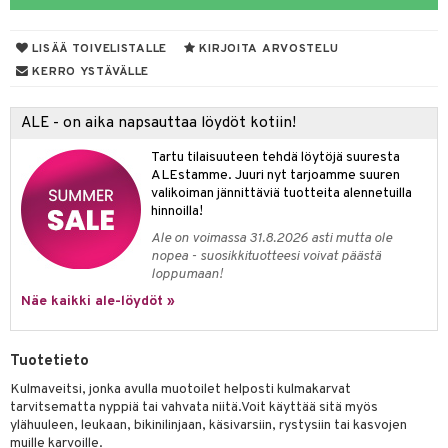
 de parfum
i & Lapset
LISÄÄ TOIVELISTALLE
KIRJOITA ARVOSTELU
 de toilette
inkotuotteet
t
KERRO YSTÄVÄLLE
japakkaukset
dorantit
stenlähtö
sasto
ito
iikkalaukkuja
ALE - on aika napsauttaa löydöt kotiin!
ksukynttilät &
koistuotteet
sväri
inkotuotteet
sit
mit
otteita
onetuoksut
Tartu tilaisuuteen tehdä löytöjä suuresta
t Set
toaineet
koistuotteet
er shave balm
ko
onhoito
ALEstamme. Juuri nyt tarjoamme suuren
talosuihke
valikoiman jännittäviä tuotteita alennetuilla
eruskettavat tuotteet
toilu
eruskettavat tuotteet
er shave lotion
inkotuotteet
hinnoilla!
kojen hoito
kölaitteet
vovoiteet
 de cologne
dorantit
linssit
Ale on voimassa 31.8.2026 asti mutta ole
nopea - suosikkituotteesi voivat päästä
vojen poisto
mpoot
metiikkalaukkuja
 de toilette
koistuotteet
UE
loppumaan!
ien hoito
vikkeita
Näe kaikki ale-löydöt »
rinta
japakkaukset
eruskettavat tuotteet
e
spalvelu
rinta
japakkaus
vojen poisto
 10
 System
ksiä & vastauksia
Tuotetieto
pytuotteita
amiot
ien hoito
he 1: Puhdistus
ito
Kulmaveitsi, jonka avulla muotoilet helposti kulmakarvat
tuotetta
hkugeelit & saippuat
ranajotuotteet
hkugeelit & saippuat
tarvitsematta nyppiä tai vahvata niitä.Voit käyttää sitä myös
he 2: Kirkastus
ien- ja Vartalonhoito
ylähuuleen, leukaan, bikinilinjaan, käsivarsiin, rystysiin tai kasvojen
 verkkokaupasta
taloöljyt
ta & Viikset
talovoiteet
muille karvoille.
he 3: Kosteutus
teudenhoito