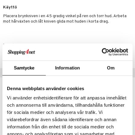
likiilto
t
talovoiteet
Käyttö
distaminen
rinta ja naamiot
lipuna
matics Elixir
o
Placera brynkniven i en 45 gradig vinkel på ren och torr hud. Arbeta
rumit
distus
ltenrajausväri
yx
inkosuoja
mot hårväxten och låt kniven glida mot huden i korta drag.
mänympärysvoiteet
rumit
makarvat
nique Happy
aihetta Miehille
mien/Huulten Hoito
miväri
nique Happy For Men
nhoito
Tuotenumero
kkisiveltmit
kastus
CAV18-9G-1-XX-XX
kkivoide
teutus & Soujaus
Samtycke
Information
Om
tevoide
Suositut tuotteet
ranajo & Ihonpuhdistus
justusvoide
Denna webbplats använder cookies
lahja!
lahja!
kipuna
Vi använder enhetsidentifierare för att anpassa innehållet
teri
och annonserna till användarna, tillhandahålla funktioner
för sociala medier och analysera vår trafik. Vi
siväri
vidarebefordrar även sådana identifierare och annan
mänrajauskynät
information från din enhet till de sociala medier och
annons- och analysföretag som vi samarbetar med.