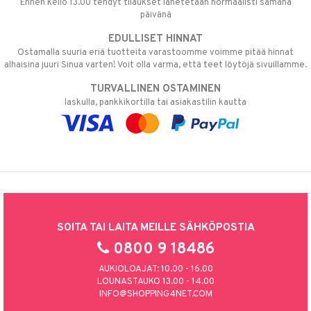
Ennen kello 13.00 tehdyt tilaukset lähetetään normaalisti samana
päivänä
EDULLISET HINNAT
Ostamalla suuria eriä tuotteita varastoomme voimme pitää hinnat
alhaisina juuri Sinua varten! Voit olla varma, että teet löytöjä sivuillamme.
TURVALLINEN OSTAMINEN
laskulla, pankkikortilla tai asiakastilin kautta
SOITA TAI LAITA MEILLE SÄHKÖPOSTIA
0800 9 18486
AUKIOLOAJAT: 10.00 - 16.00
LOUNASTAUKO 13.00 - 14.00
INFO@SHOPPING4NET.COM