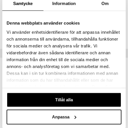
Samtycke
Information
Om
Koska Ardellin magneettiset eyelinerit ovat vedenpitäviä, saa ne
poistettua vain öljypohjaisella meikinpoistoaineella.
Denna webbplats använder cookies
Tuotenumero
Vi använder enhetsidentifierare för att anpassa innehållet
CARET-W8-1-424-XX
och annonserna till användarna, tillhandahålla funktioner
för sociala medier och analysera vår trafik. Vi
vidarebefordrar även sådana identifierare och annan
Vinkkejä sinulle
information från din enhet till de sociala medier och
annons- och analysföretag som vi samarbetar med.
-39%
Dessa kan i sin tur kombinera informationen med annan
information som du har tillhandahållit eller som de har
samlat in när du har använt deras tjänster. Du godkänner
våra cookies vid fortsatt användande av vår webbplats.
Tillåt alla
Anpassa
Ardell Magnetic Individuals Lashes
Ardell Magnetic Megahold Lashes