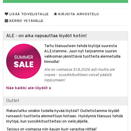
 de parfum
i & Lapset
LISÄÄ TOIVELISTALLE
KIRJOITA ARVOSTELU
 de toilette
inkotuotteet
t
KERRO YSTÄVÄLLE
japakkaukset
dorantit
stenlähtö
sasto
ito
iikkalaukkuja
ALE - on aika napsauttaa löydöt kotiin!
ksukynttilät &
koistuotteet
sväri
inkotuotteet
sit
mit
otteita
onetuoksut
Tartu tilaisuuteen tehdä löytöjä suuresta
t Set
toaineet
koistuotteet
er shave balm
ko
onhoito
ALEstamme. Juuri nyt tarjoamme suuren
talosuihke
valikoiman jännittäviä tuotteita alennetuilla
eruskettavat tuotteet
toilu
eruskettavat tuotteet
er shave lotion
inkotuotteet
hinnoilla!
kojen hoito
kölaitteet
vovoiteet
 de cologne
dorantit
linssit
Ale on voimassa 31.8.2026 asti mutta ole
nopea - suosikkituotteesi voivat päästä
vojen poisto
mpoot
metiikkalaukkuja
 de toilette
koistuotteet
UE
loppumaan!
ien hoito
vikkeita
Näe kaikki ale-löydöt »
rinta
japakkaukset
eruskettavat tuotteet
e
spalvelu
rinta
japakkaus
vojen poisto
 10
 System
Outlet
ksiä & vastauksia
pytuotteita
amiot
ien hoito
he 1: Puhdistus
ito
Rakastatko sinäkin todella hyvää löytöä? Outletistamme löydät
tuotetta
runsaasti tuotteita alennettuun hintaan. Hyödynnä tilaisuus tehdä
hkugeelit & saippuat
ranajotuotteet
hkugeelit & saippuat
he 2: Kirkastus
ien- ja Vartalonhoito
löytöjä, kun suosikkituotteitasi on vielä jäljellä.
 verkkokaupasta
taloöljyt
ta & Viikset
talovoiteet
Tarjous on voimassa niin kauan kuin varastoa riittää!
he 3: Kosteutus
teudenhoito