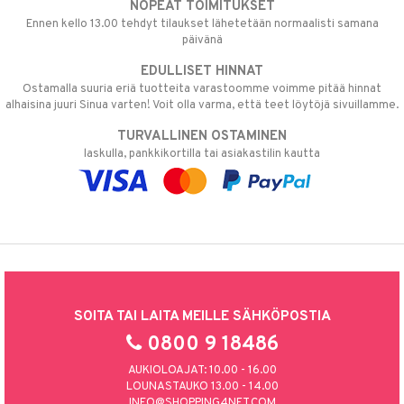
NOPEAT TOIMITUKSET
Ennen kello 13.00 tehdyt tilaukset lähetetään normaalisti samana
päivänä
EDULLISET HINNAT
Ostamalla suuria eriä tuotteita varastoomme voimme pitää hinnat
alhaisina juuri Sinua varten! Voit olla varma, että teet löytöjä sivuillamme.
TURVALLINEN OSTAMINEN
laskulla, pankkikortilla tai asiakastilin kautta
SOITA TAI LAITA MEILLE SÄHKÖPOSTIA
0800 9 18486
AUKIOLOAJAT: 10.00 - 16.00
LOUNASTAUKO 13.00 - 14.00
INFO@SHOPPING4NET.COM