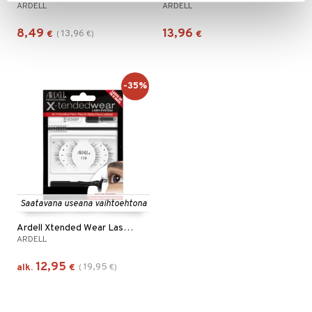
ARDELL
ARDELL
8,49
13,96
13,96
€
(
€
)
€
-35%
Saatavana useana vaihtoehtona
Ardell Xtended Wear Lash System
ARDELL
12,95
19,95
alk.
€
(
€
)