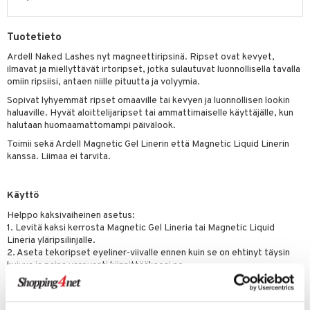
likiilto
t
talovoiteet
distaminen
rinta ja naamiot
lipuna
matics Elixir
o
Tuotetieto
rumit
distus
ltenrajausväri
yx
inkosuoja
Ardell Naked Lashes nyt magneettiripsinä. Ripset ovat kevyet,
mänympärysvoiteet
rumit
ilmavat ja miellyttävät irtoripset, jotka sulautuvat luonnollisella tavalla
makarvat
nique Happy
aihetta Miehille
omiin ripsiisi, antaen niille pituutta ja volyymia.
mien/Huulten Hoito
miväri
nique Happy For Men
nhoito
Sopivat lyhyemmät ripset omaaville tai kevyen ja luonnollisen lookin
haluaville. Hyvät aloittelijaripset tai ammattimaiselle käyttäjälle, kun
kkisiveltmit
kastus
halutaan huomaamattomampi päivälook.
kkivoide
teutus & Soujaus
Toimii sekä Ardell Magnetic Gel Linerin että Magnetic Liquid Linerin
kanssa. Liimaa ei tarvita.
tevoide
ranajo & Ihonpuhdistus
justusvoide
Käyttö
kipuna
Helppo kaksivaiheinen asetus:
1. Levitä kaksi kerrosta Magnetic Gel Lineria tai Magnetic Liquid
teri
Lineria yläripsilinjalle.
2. Aseta tekoripset eyeliner-viivalle ennen kuin se on ehtinyt täysin
siväri
kuivua ja paina varovasti kiinnittääksesi ne.
mänrajauskynät
Vinkki! Jos sinun tarvitsee korjata ripsiä eyelinerin kuivumisen jälkeen,
vedä irtoripsiriviä varovasti irti ja kuivaa eyeliner-jäämät niistä. Tee
sitten uusi eyeliner-kerros ennen irtoripsien uudelleenasetusta.