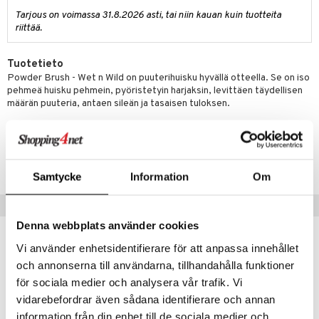
makarvat
nique Happy
aihetta Miehille
Tarjous on voimassa 31.8.2026 asti, tai niin kauan kuin tuotteita
mien/Huulten Hoito
miväri
nique Happy For Men
nhoito
riittää.
kkisiveltmit
kastus
Tuotetieto
kkivoide
teutus & Soujaus
Powder Brush - Wet n Wild on puuterihuisku hyvällä otteella. Se on iso
pehmeä huisku pehmein, pyöristetyin harjaksin, levittäen täydellisen
tevoide
ranajo & Ihonpuhdistus
määrän puuteria, antaen sileän ja tasaisen tuloksen.
justusvoide
Tuotenumero
kipuna
CWF49-WF-1-XX-XX
teri
Samtycke
Information
Om
siväri
Suositut tuotteet
mänrajauskynät
Denna webbplats använder cookies
Vi använder enhetsidentifierare för att anpassa innehållet
och annonserna till användarna, tillhandahålla funktioner
för sociala medier och analysera vår trafik. Vi
vidarebefordrar även sådana identifierare och annan
information från din enhet till de sociala medier och