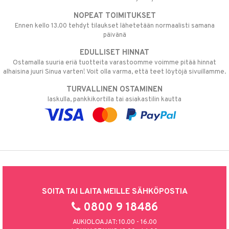
NOPEAT TOIMITUKSET
Ennen kello 13.00 tehdyt tilaukset lähetetään normaalisti samana
päivänä
EDULLISET HINNAT
Ostamalla suuria eriä tuotteita varastoomme voimme pitää hinnat
alhaisina juuri Sinua varten! Voit olla varma, että teet löytöjä sivuillamme.
TURVALLINEN OSTAMINEN
laskulla, pankkikortilla tai asiakastilin kautta
SOITA TAI LAITA MEILLE SÄHKÖPOSTIA
0800 9 18486
AUKIOLOAJAT: 10.00 - 16.00