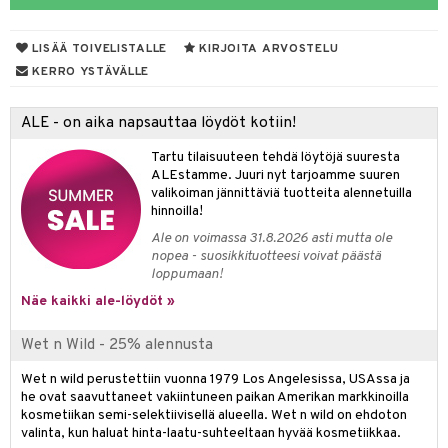
siväri
ksukynttilät &
koistuotteet
sväri
inkotuotteet
sit
mit
otteita
onetuoksut
LISÄÄ TOIVELISTALLE
KIRJOITA ARVOSTELU
t Set
toaineet
koistuotteet
er shave balm
ko
onhoito
KERRO YSTÄVÄLLE
talosuihke
eruskettavat tuotteet
toilu
eruskettavat tuotteet
er shave lotion
inkotuotteet
ALE - on aika napsauttaa löydöt kotiin!
kojen hoito
kölaitteet
vovoiteet
 de cologne
dorantit
linssit
Tartu tilaisuuteen tehdä löytöjä suuresta
vojen poisto
mpoot
metiikkalaukkuja
 de toilette
koistuotteet
UE
ALEstamme. Juuri nyt tarjoamme suuren
valikoiman jännittäviä tuotteita alennetuilla
ien hoito
vikkeita
rinta
japakkaukset
eruskettavat tuotteet
e
hinnoilla!
spalvelu
rinta
japakkaus
vojen poisto
Ale on voimassa 31.8.2026 asti mutta ole
 10
 System
ksiä & vastauksia
nopea - suosikkituotteesi voivat päästä
pytuotteita
amiot
ien hoito
he 1: Puhdistus
loppumaan!
ito
tuotetta
hkugeelit & saippuat
Näe kaikki ale-löydöt »
ranajotuotteet
hkugeelit & saippuat
he 2: Kirkastus
ien- ja Vartalonhoito
 verkkokaupasta
taloöljyt
ta & Viikset
talovoiteet
he 3: Kosteutus
teudenhoito
Wet n Wild - 25% alennusta
likiilto
t
talovoiteet
distaminen
rinta ja naamiot
lipuna
matics Elixir
Wet n wild perustettiin vuonna 1979 Los Angelesissa, USAssa ja
o
he ovat saavuttaneet vakiintuneen paikan Amerikan markkinoilla
rumit
distus
ltenrajausväri
yx
inkosuoja
kosmetiikan semi-selektiivisellä alueella. Wet n wild on ehdoton
valinta, kun haluat hinta-laatu-suhteeltaan hyvää kosmetiikkaa.
mänympärysvoiteet
rumit