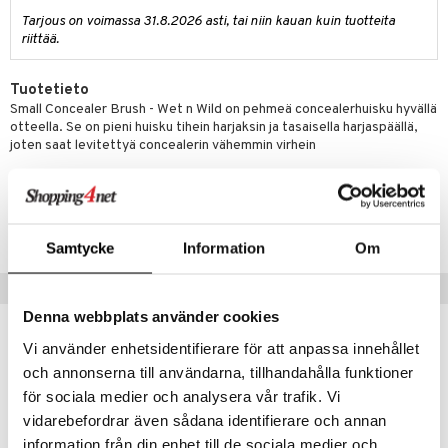
makarvat
nique Happy
aihetta Miehille
Tarjous on voimassa 31.8.2026 asti, tai niin kauan kuin tuotteita
mien/Huulten Hoito
miväri
nique Happy For Men
nhoito
riittää.
kkisiveltmit
kastus
Tuotetieto
kkivoide
teutus & Soujaus
Small Concealer Brush - Wet n Wild on pehmeä concealerhuisku hyvällä
otteella. Se on pieni huisku tihein harjaksin ja tasaisella harjaspäällä,
tevoide
ranajo & Ihonpuhdistus
joten saat levitettyä concealerin vähemmin virhein
justusvoide
Tuotenumero
kipuna
CWF53-WF-1-XX-XX
teri
Samtycke
Information
Om
siväri
Suositut tuotteet
mänrajauskynät
Denna webbplats använder cookies
Vi använder enhetsidentifierare för att anpassa innehållet
och annonserna till användarna, tillhandahålla funktioner
för sociala medier och analysera vår trafik. Vi
vidarebefordrar även sådana identifierare och annan
information från din enhet till de sociala medier och