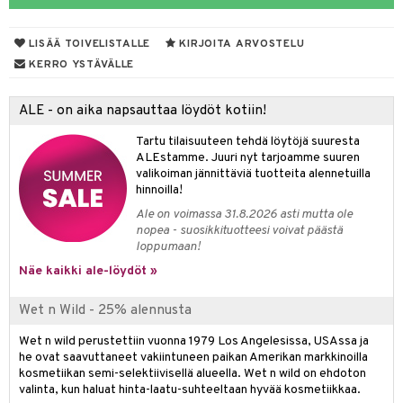
siväri
ksukynttilät &
koistuotteet
sväri
inkotuotteet
sit
mit
otteita
onetuoksut
LISÄÄ TOIVELISTALLE
KIRJOITA ARVOSTELU
t Set
toaineet
koistuotteet
er shave balm
ko
onhoito
KERRO YSTÄVÄLLE
talosuihke
eruskettavat tuotteet
toilu
eruskettavat tuotteet
er shave lotion
inkotuotteet
ALE - on aika napsauttaa löydöt kotiin!
kojen hoito
kölaitteet
vovoiteet
 de cologne
dorantit
linssit
Tartu tilaisuuteen tehdä löytöjä suuresta
vojen poisto
mpoot
metiikkalaukkuja
 de toilette
koistuotteet
UE
ALEstamme. Juuri nyt tarjoamme suuren
valikoiman jännittäviä tuotteita alennetuilla
ien hoito
vikkeita
rinta
japakkaukset
eruskettavat tuotteet
e
hinnoilla!
spalvelu
rinta
japakkaus
vojen poisto
Ale on voimassa 31.8.2026 asti mutta ole
 10
 System
ksiä & vastauksia
nopea - suosikkituotteesi voivat päästä
pytuotteita
amiot
ien hoito
he 1: Puhdistus
loppumaan!
ito
tuotetta
hkugeelit & saippuat
Näe kaikki ale-löydöt »
ranajotuotteet
hkugeelit & saippuat
he 2: Kirkastus
ien- ja Vartalonhoito
 verkkokaupasta
taloöljyt
ta & Viikset
talovoiteet
he 3: Kosteutus
teudenhoito
Wet n Wild - 25% alennusta
likiilto
t
talovoiteet
distaminen
rinta ja naamiot
lipuna
matics Elixir
Wet n wild perustettiin vuonna 1979 Los Angelesissa, USAssa ja
o
he ovat saavuttaneet vakiintuneen paikan Amerikan markkinoilla
rumit
distus
ltenrajausväri
yx
inkosuoja
kosmetiikan semi-selektiivisellä alueella. Wet n wild on ehdoton
valinta, kun haluat hinta-laatu-suhteeltaan hyvää kosmetiikkaa.
mänympärysvoiteet
rumit