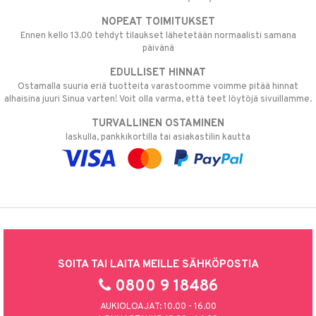
NOPEAT TOIMITUKSET
Ennen kello 13.00 tehdyt tilaukset lähetetään normaalisti samana
päivänä
EDULLISET HINNAT
Ostamalla suuria eriä tuotteita varastoomme voimme pitää hinnat
alhaisina juuri Sinua varten! Voit olla varma, että teet löytöjä sivuillamme.
TURVALLINEN OSTAMINEN
laskulla, pankkikortilla tai asiakastilin kautta
SOITA TAI LAITA MEILLE SÄHKÖPOSTIA
0800 9 18486
AUKIOLOAJAT: 10.00 - 16.00