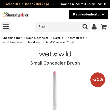
Täydellisiä kesävinkkejä
-
Ilmainen toimitus yli 50 €
Kauneudenhoito
ERKKEJÄ
Kauneudenhoito
M BRANDS
T
Piilolinssit
Shopping4net
»
Kauneudenhoito
»
Naisille
»
Kosmetiikka
»
Muut tarvikkeet
»
Meikkaus
»
Small Concealer Brush
JAT
Luontaistuotteet
UOTTEITA
Apteekki
Small Concealer Brush
Fitness
t
Koti & Sisustus
-25%
t Set
ito
Lelut, Lapsi & Vauva
jat / Kammat
inkotuotteet
Tuotemerkkejä
skuurit
koistuotteet
lakorut
iikka
Kampanjat
stenlähtö
eruskettavat tuotteet
vakorut
t Set