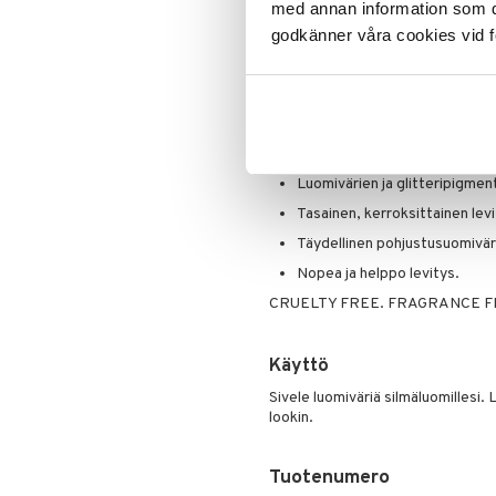
med annan information som du 
Tämän ison luomivärihuiskun avulla
godkänner våra cookies vid f
puriste, nestemäinen ja glitterip
harjakset takaavat luomivärin help
Se ottaa kerrallaan paljon väriä, 
levittämiseen. Saat lisättyä eri s
on hellävarainen ihollesi. Huiskul
tavoin ja luoda sensaatiomainen l
Luomivärien ja glitteripigmen
Tasainen, kerroksittainen levi
Täydellinen pohjustusuomiväri
Nopea ja helppo levitys.
CRUELTY FREE. FRAGRANCE F
Käyttö
Sivele luomiväriä silmäluomillesi.
lookin.
Tuotenumero