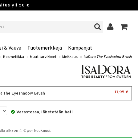
itus yli 50 €
si & Vauva
Tuotemerkkejä
Kampanjat
»
Kosmetiikka
»
Muut tarvikkeet
»
Meikkaus
»
IsaDora The Eyeshadow Brush
11,95 €
a The Eyeshadow Brush
Varastossa, lähetetään heti
la alkaen 4 € per kuukausi.