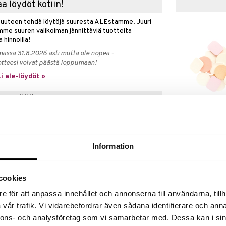
a löydöt kotiin!
isuuteen tehdä löytöjä suuresta ALEstamme. Juuri
mme suuren valikoiman jännittäviä tuotteita
a hinnoilla!
massa 31.8.2026 asti mutta ole nopea -
otteesi voivat päästä loppumaan!
i ale-löydöt »
pan päälle
Brushworks A
Doralta!
Makeup Spon
naisia IsaDorailta vähintään 20 eurolla ja saat The
BRUSHWORKS
r Volume Mascara IsaDorailta kaupan päälle, arvo
5,95
Information
a.
€
etaan automaattisesti kassalle.
voimassa niin kauan kuin tuotteita riittää.
cookies
e för att anpassa innehållet och annonserna till användarna, tillh
vår trafik. Vi vidarebefordrar även sådana identifierare och anna
 iso, ilmava huisku antaen tasaisen levityksen
nnons- och analysföretag som vi samarbetar med. Dessa kan i sin
pigmenteille.