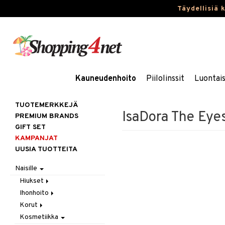
Täydellisiä 
Kauneudenhoito
Piilolinssit
Luontai
TUOTEMERKKEJÄ
IsaDora The Ey
PREMIUM BRANDS
GIFT SET
KAMPANJAT
UUSIA TUOTTEITA
Naisille
Hiukset
Ihonhoito
Gift Set
Korut
Harjat / Kammat
Aurinkotuotteet
Kosmetiikka
Hiuskuurit
Erikoistuotteet
Kaulakorut