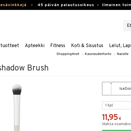
kesävinkkejä
-
45 päivän palautusoikeus -
Ilmainen toim
stuotteet
Apteekki
Fitness
Koti & Sisustus
Lelut, Lap
Shopping4net
»
Kauneudenhoito
»
Naisille
eshadow Brush
IsaDor
11,95
€
Maksa osamaksul