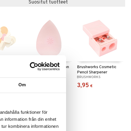
Suositut tuotteet
ssorted
Brushworks Complexion
Brushworks Cosmetic
ges
Sponge
Pencil Sharpener
BRUSHWORKS
BRUSHWORKS
5,95
3,95
Om
€
€
andahålla funktioner för
n information från din enhet
 tur kombinera informationen