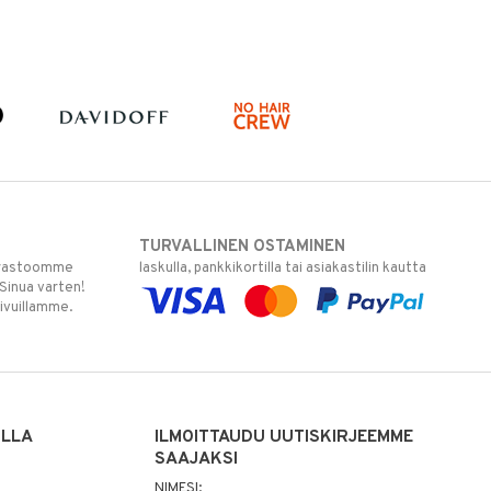
TURVALLINEN OSTAMINEN
varastoomme
laskulla, pankkikortilla tai asiakastilin kautta
 Sinua varten!
sivuillamme.
ILLA
ILMOITTAUDU UUTISKIRJEEMME
SAAJAKSI
NIMESI: