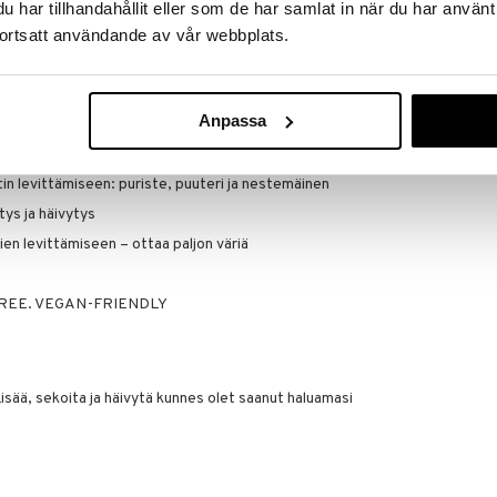
har tillhandahållit eller som de har samlat in när du har använt
 saa levitettyä kaikentyyppiset luomivärit: puuteri,
ortsatt användande av vår webbplats.
igmentti. Sen pyöristetty muotoilu ja pehmeät
on levityksen, lisäämisen ja häivyttämisen.
Brushworks D
joten se on loistava pohjustusluomivärien
Ended Brow B
ävyjä niin monta kerrosta kuin haluat, samalla kun se
Anpassa
BRUSHWORKS
White & Gold
la on helppo levittää luomiväriä meikkiammattilaisen
4,94
ook!
€
tin levittämiseen: puriste, puuteri ja nestemäinen
tys ja häivytys
en levittämiseen – ottaa paljon väriä
REE. VEGAN-FRIENDLY
 Lisää, sekoita ja häivytä kunnes olet saanut haluamasi