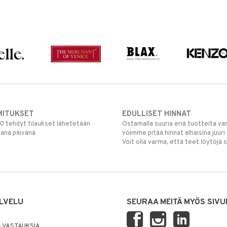
MITUKSET
EDULLISET HINNAT
00 tehdyt tilaukset lähetetään
Ostamalla suuria eriä tuotteita 
mana päivänä
voimme pitää hinnat alhaisina juuri
Voit olla varma, että teet löytöjä 
LVELU
SEURAA MEITÄ MYÖS SIVU
 VASTAUKSIA