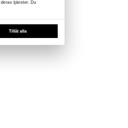
 deras tjänster. Du
ouble
rush -
Tillåt alla