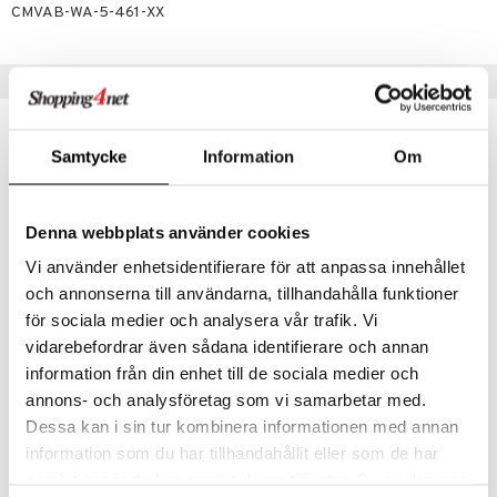
lipuna
matics Elixir
o
CMVAB-WA-5-461-XX
rumit
distus
ltenrajausväri
yx
inkosuoja
mänympärysvoiteet
rumit
makarvat
nique Happy
aihetta Miehille
Suositut tuotteet
mien/Huulten Hoito
miväri
nique Happy For Men
nhoito
-24%
lahja!
kkisiveltmit
kastus
Samtycke
Information
Om
kkivoide
teutus & Soujaus
tevoide
ranajo & Ihonpuhdistus
Denna webbplats använder cookies
justusvoide
Vi använder enhetsidentifierare för att anpassa innehållet
och annonserna till användarna, tillhandahålla funktioner
kipuna
för sociala medier och analysera vår trafik. Vi
Saatavana useana vaihtoehtona
Saatavana useana vaihtoehtona
teri
vidarebefordrar även sådana identifierare och annan
IsaDora The Wonder Nail Polish
OPI Nature Strong
information från din enhet till de sociala medier och
siväri
ISADORA
OPI
annons- och analysföretag som vi samarbetar med.
mänrajauskynät
7,94
12,95
16,96
Dessa kan i sin tur kombinera informationen med annan
€
alk.
€
(
€
)
information som du har tillhandahållit eller som de har
samlat in när du har använt deras tjänster. Du godkänner