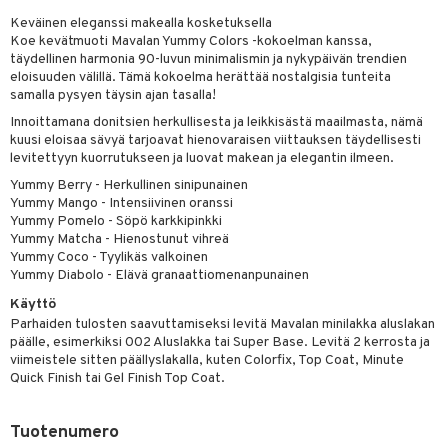
Keväinen eleganssi makealla kosketuksella
mivärit
 de toilette
inkotuotteet
t
Koe kevätmuoti Mavalan Yummy Colors -kokoelman kanssa,
sienhoito
japakkaukset
täydellinen harmonia 90-luvun minimalismin ja nykypäivän trendien
dorantit
stenlähtö
sasto
ito
iikkalaukkuja
eloisuuden välillä. Tämä kokoelma herättää nostalgisia tunteita
siväri
ksukynttilät &
koistuotteet
samalla pysyen täysin ajan tasalla!
sväri
inkotuotteet
sit
mit
otteita
onetuoksut
Innoittamana donitsien herkullisesta ja leikkisästä maailmasta, nämä
t Set
toaineet
koistuotteet
er shave balm
ko
onhoito
kuusi eloisaa sävyä tarjoavat hienovaraisen viittauksen täydellisesti
talosuihke
levitettyyn kuorrutukseen ja luovat makean ja elegantin ilmeen.
eruskettavat tuotteet
toilu
eruskettavat tuotteet
er shave lotion
inkotuotteet
Yummy Berry - Herkullinen sinipunainen
kojen hoito
kölaitteet
vovoiteet
 de cologne
dorantit
linssit
Yummy Mango - Intensiivinen oranssi
Yummy Pomelo - Söpö karkkipinkki
vojen poisto
mpoot
metiikkalaukkuja
 de toilette
koistuotteet
UE
Yummy Matcha - Hienostunut vihreä
Yummy Coco - Tyylikäs valkoinen
ien hoito
vikkeita
rinta
japakkaukset
eruskettavat tuotteet
e
Yummy Diabolo - Elävä granaattiomenanpunainen
spalvelu
rinta
japakkaus
vojen poisto
Käyttö
 10
 System
ksiä & vastauksia
Parhaiden tulosten saavuttamiseksi levitä Mavalan minilakka aluslakan
pytuotteita
amiot
ien hoito
he 1: Puhdistus
päälle, esimerkiksi 002 Aluslakka tai Super Base. Levitä 2 kerrosta ja
ito
tuotetta
viimeistele sitten päällyslakalla, kuten Colorfix, Top Coat, Minute
hkugeelit & saippuat
ranajotuotteet
hkugeelit & saippuat
he 2: Kirkastus
ien- ja Vartalonhoito
Quick Finish tai Gel Finish Top Coat.
 verkkokaupasta
taloöljyt
ta & Viikset
talovoiteet
he 3: Kosteutus
teudenhoito
likiilto
t
Tuotenumero
talovoiteet
distaminen
rinta ja naamiot