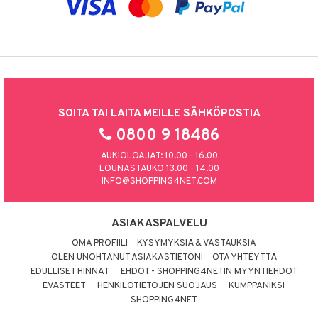
SOITA TAI LAITA MEILLE SÄHKÖPOSTIA
0800 9 18486
AUKIOLOAJAT: 10.00 - 16.00
LOUNASTAUKO 13.00 - 14.00
INFO@SHOPPING4NET.COM
ASIAKASPALVELU
OMA PROFIILI
KYSYMYKSIÄ & VASTAUKSIA
OLEN UNOHTANUT ASIAKASTIETONI
OTA YHTEYTTÄ
EDULLISET HINNAT
EHDOT - SHOPPING4NETIN MYYNTIEHDOT
EVÄSTEET
HENKILÖTIETOJEN SUOJAUS
KUMPPANIKSI
SHOPPING4NET