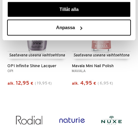
våra cookies vid fortsatt användande av vår webbplats.
-35%
-29%
Tillåt alla
Anpassa
Saatavana useana vaihtoehtona
Saatavana useana vaihtoehtona
OPI Infinite Shine Lacquer
Mavala Mini Nail Polish
OPI
MAVALA
12,95
4,95
19,95
6,95
alk.
€
(
€
)
alk.
€
(
€
)