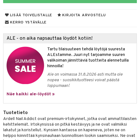
mivärit
 de toilette
inkotuotteet
t
LISÄÄ TOIVELISTALLE
KIRJOITA ARVOSTELU
sienhoito
japakkaukset
dorantit
stenlähtö
sasto
ito
iikkalaukkuja
KERRO YSTÄVÄLLE
siväri
ksukynttilät &
koistuotteet
sväri
inkotuotteet
sit
mit
otteita
onetuoksut
ALE - on aika napsauttaa löydöt kotiin!
t Set
toaineet
koistuotteet
er shave balm
ko
onhoito
talosuihke
Tartu tilaisuuteen tehdä löytöjä suuresta
eruskettavat tuotteet
toilu
eruskettavat tuotteet
er shave lotion
inkotuotteet
ALEstamme. Juuri nyt tarjoamme suuren
valikoiman jännittäviä tuotteita alennetuilla
kojen hoito
kölaitteet
vovoiteet
 de cologne
dorantit
linssit
hinnoilla!
vojen poisto
mpoot
metiikkalaukkuja
 de toilette
koistuotteet
UE
Ale on voimassa 31.8.2026 asti mutta ole
nopea - suosikkituotteesi voivat päästä
ien hoito
vikkeita
rinta
japakkaukset
eruskettavat tuotteet
e
loppumaan!
spalvelu
rinta
Näe kaikki ale-löydöt »
japakkaus
vojen poisto
 10
 System
ksiä & vastauksia
pytuotteita
amiot
ien hoito
he 1: Puhdistus
ito
tuotetta
Tuotetieto
hkugeelit & saippuat
ranajotuotteet
hkugeelit & saippuat
he 2: Kirkastus
ien- ja Vartalonhoito
Ardell Nail Addict ovat premium-irtokynnet, jotka ovat ammattilaisten
 verkkokaupasta
kehittelemät. Irtokynsissä on pitkä kestävyys ja ne ovat valmiiksi
taloöljyt
ta & Viikset
talovoiteet
he 3: Kosteutus
teudenhoito
likiilto
t
lakatut ja koristellut. Kynsien kantaosa on kapeneva, joten ne on
helppo kiinnittää kynsinauhaan luonnollisen lookin saamiseksi. Ne ovat
talovoiteet
distaminen
rinta ja naamiot