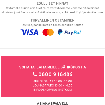
EDULLISET HINNAT
Ostamalla suuria eriä tuotteita varastoomme voimme pitää hinnat
alhaisina juuri Sinua varten! Voit olla varma, että teet löytöjä sivuillamme.
TURVALLINEN OSTAMINEN
laskulla, pankkikortilla tai asiakastilin kautta
SOITA TAI LAITA MEILLE SÄHKÖPOSTIA
0800 9 18486
AUKIOLOAJAT: 10.00 - 16.00
LOUNASTAUKO 13.00 - 14.00
INFO@SHOPPING4NET.COM
ASIAKASPALVELU