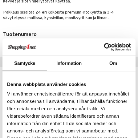
lipuna
matics Elixir
o
kevyet ja siten miellyttävät käyttää.
rumit
distus
ltenrajausväri
yx
inkosuoja
Pakkaus sisältää 24 eri kokoista premium-irtokynttä ja 3-4
sävytetyssä mallissa, kynsiviilan, manikyyritikun ja liiman.
mänympärysvoiteet
rumit
makarvat
nique Happy
aihetta Miehille
mien/Huulten Hoito
miväri
nique Happy For Men
nhoito
Tuotenumero
kkisiveltmit
kastus
CAREK-W8-1-XX-XX
kkivoide
teutus & Soujaus
Suositut tuotteet
tevoide
Samtycke
Information
Om
ranajo & Ihonpuhdistus
justusvoide
kipuna
Denna webbplats använder cookies
Vi använder enhetsidentifierare för att anpassa innehållet
teri
och annonserna till användarna, tillhandahålla funktioner
siväri
för sociala medier och analysera vår trafik. Vi
mänrajauskynät
vidarebefordrar även sådana identifierare och annan
information från din enhet till de sociala medier och
annons- och analysföretag som vi samarbetar med.