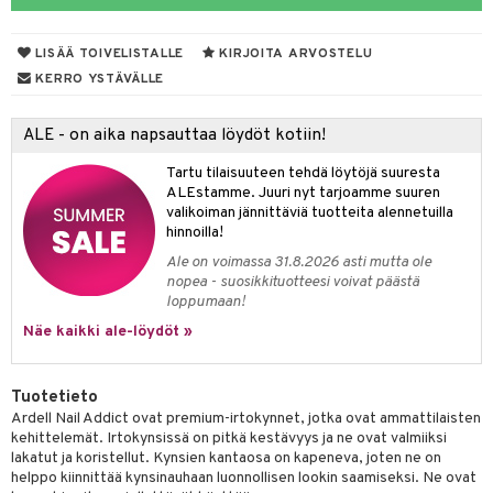
mivärit
 de toilette
inkotuotteet
t
LISÄÄ TOIVELISTALLE
KIRJOITA ARVOSTELU
sienhoito
japakkaukset
dorantit
stenlähtö
sasto
ito
iikkalaukkuja
KERRO YSTÄVÄLLE
siväri
ksukynttilät &
koistuotteet
sväri
inkotuotteet
sit
mit
otteita
onetuoksut
ALE - on aika napsauttaa löydöt kotiin!
t Set
toaineet
koistuotteet
er shave balm
ko
onhoito
talosuihke
Tartu tilaisuuteen tehdä löytöjä suuresta
eruskettavat tuotteet
toilu
eruskettavat tuotteet
er shave lotion
inkotuotteet
ALEstamme. Juuri nyt tarjoamme suuren
valikoiman jännittäviä tuotteita alennetuilla
kojen hoito
kölaitteet
vovoiteet
 de cologne
dorantit
linssit
hinnoilla!
vojen poisto
mpoot
metiikkalaukkuja
 de toilette
koistuotteet
UE
Ale on voimassa 31.8.2026 asti mutta ole
nopea - suosikkituotteesi voivat päästä
ien hoito
vikkeita
rinta
japakkaukset
eruskettavat tuotteet
e
loppumaan!
spalvelu
rinta
Näe kaikki ale-löydöt »
japakkaus
vojen poisto
 10
 System
ksiä & vastauksia
pytuotteita
amiot
ien hoito
he 1: Puhdistus
ito
tuotetta
Tuotetieto
hkugeelit & saippuat
ranajotuotteet
hkugeelit & saippuat
he 2: Kirkastus
ien- ja Vartalonhoito
Ardell Nail Addict ovat premium-irtokynnet, jotka ovat ammattilaisten
 verkkokaupasta
kehittelemät. Irtokynsissä on pitkä kestävyys ja ne ovat valmiiksi
taloöljyt
ta & Viikset
talovoiteet
he 3: Kosteutus
teudenhoito
likiilto
t
lakatut ja koristellut. Kynsien kantaosa on kapeneva, joten ne on
helppo kiinnittää kynsinauhaan luonnollisen lookin saamiseksi. Ne ovat
talovoiteet
distaminen
rinta ja naamiot