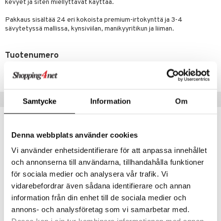
lipuna
matics Elixir
o
kevyet ja siten miellyttävät käyttää.
rumit
distus
ltenrajausväri
yx
inkosuoja
Pakkaus sisältää 24 eri kokoista premium-irtokynttä ja 3-4
sävytetyssä mallissa, kynsiviilan, manikyyritikun ja liiman.
mänympärysvoiteet
rumit
makarvat
nique Happy
aihetta Miehille
mien/Huulten Hoito
miväri
nique Happy For Men
nhoito
Tuotenumero
kkisiveltmit
kastus
CAREH-W8-1-XX-XX
kkivoide
teutus & Soujaus
Suositut tuotteet
tevoide
Samtycke
Information
Om
ranajo & Ihonpuhdistus
justusvoide
kipuna
Denna webbplats använder cookies
Vi använder enhetsidentifierare för att anpassa innehållet
teri
och annonserna till användarna, tillhandahålla funktioner
siväri
för sociala medier och analysera vår trafik. Vi
mänrajauskynät
vidarebefordrar även sådana identifierare och annan
information från din enhet till de sociala medier och
annons- och analysföretag som vi samarbetar med.