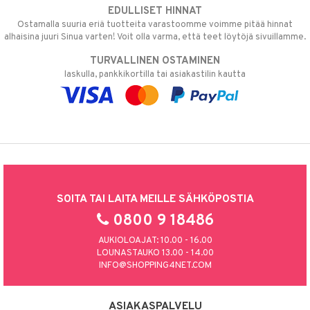
EDULLISET HINNAT
Ostamalla suuria eriä tuotteita varastoomme voimme pitää hinnat
alhaisina juuri Sinua varten! Voit olla varma, että teet löytöjä sivuillamme.
TURVALLINEN OSTAMINEN
laskulla, pankkikortilla tai asiakastilin kautta
SOITA TAI LAITA MEILLE SÄHKÖPOSTIA
0800 9 18486
AUKIOLOAJAT: 10.00 - 16.00
LOUNASTAUKO 13.00 - 14.00
INFO@SHOPPING4NET.COM
ASIAKASPALVELU