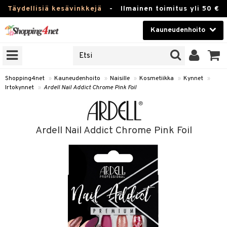
Täydellisiä kesävinkkejä
-
Ilmainen toimitus yli 50 €
Kauneudenhoito
ERKKEJÄ
Kauneudenhoito
M BRANDS
T
Piilolinssit
Shopping4net
»
Kauneudenhoito
»
Naisille
»
Kosmetiikka
»
Kynnet
»
Irtokynnet
»
Ardell Nail Addict Chrome Pink Foil
JAT
Luontaistuotteet
UOTTEITA
Apteekki
Ardell Nail Addict Chrome Pink Foil
Fitness
t
Koti & Sisustus
t Set
ito
Lelut, Lapsi & Vauva
jat / Kammat
inkotuotteet
Tuotemerkkejä
skuurit
koistuotteet
lakorut
iikka
Kampanjat
stenlähtö
eruskettavat tuotteet
vakorut
t Set